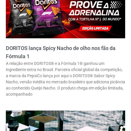
DORITOS lança Spicy Nacho de olho nos fãs da
Fórmula 1
A relação entre DORITOS® e a Fórmula 1® ganhou um
ingrediente extra no Brasil. Parceira oficial global da competição,
a marca da PepsiCo lança por aqui o DORITOS® Sabor Spicy
Nacho, versão inédita no mercado brasileiro que adiciona picância
ao conhecido Queijo Nacho. O produto chega em edição limitada,
acompanhado