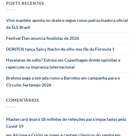
POSTS RECENTES
Vivo mantém aposta no skate e segue como patrocinadora oficial
da SLS Brasil
Festival Élan anuncia finalistas de 2026
DORITOS lança Spicy Nacho de olho nos fãs da Fórmula 1
Havaianas de salto? Estreia em Copenhagen divide opiniões e
repercute na imprensa internacional
Brahma pega a estrada rumo a Barretos em campanha para o
Circuito Sertanejo 2026
COMENTÁRIOS
Mastercard doará 18 milhões de refeições para impactados pela
Covid-19
em
Alcione e Criolo se unem e cantam clássicos do samba em