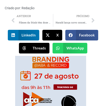
Criado por:
Redação
ANTERIOR
PRÓXIMO
Filmes da Stink têm doze indicações no m-v-f awards
Harald lança novo conceito que reforça posicionamento como marca de chocolate profissional
LinkedIn
X
Facebook
Threads
WhatsApp