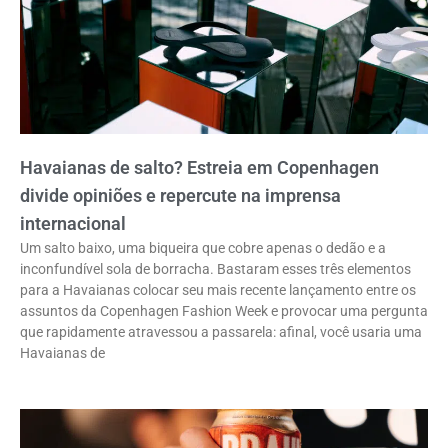
Havaianas de salto? Estreia em Copenhagen
divide opiniões e repercute na imprensa
internacional
Um salto baixo, uma biqueira que cobre apenas o dedão e a
inconfundível sola de borracha. Bastaram esses três elementos
para a Havaianas colocar seu mais recente lançamento entre os
assuntos da Copenhagen Fashion Week e provocar uma pergunta
que rapidamente atravessou a passarela: afinal, você usaria uma
Havaianas de