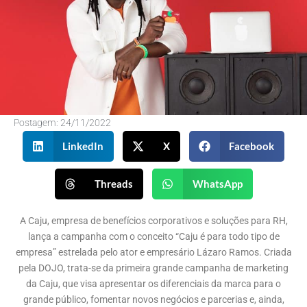
Postagem:
24/11/2022
LinkedIn
X
Facebook
Threads
WhatsApp
A Caju, empresa de benefícios corporativos e soluções para RH,
lança a campanha com o conceito “Caju é para todo tipo de
empresa” estrelada pelo ator e empresário Lázaro Ramos. Criada
pela DOJO, trata-se da primeira grande campanha de marketing
da Caju, que visa apresentar os diferenciais da marca para o
grande público, fomentar novos negócios e parcerias e, ainda,