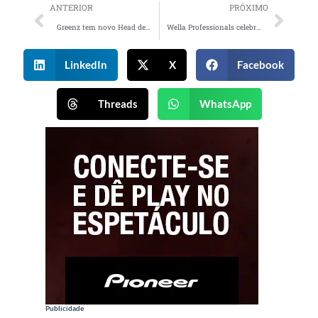
ANTERIOR
PRÓXIMO
Greenz tem novo Head de Atendimento e Client Success
Wella Professionals celebra o Mês do Orgulho LGBTQIAPN+ com edição especial do #WellaCast
LinkedIn
X
Facebook
Threads
WhatsApp
Publicidade