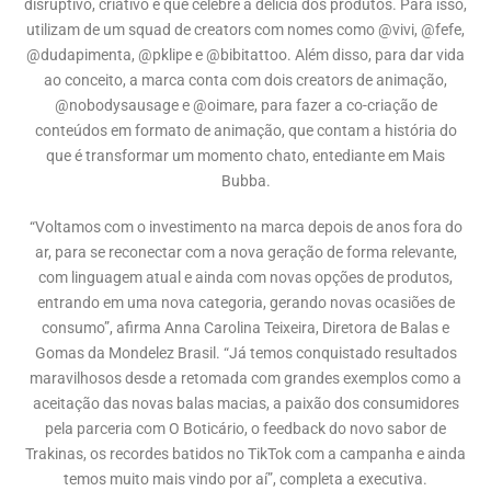
disruptivo, criativo e que celebre a delícia dos produtos. Para isso,
utilizam de um squad de creators com nomes como @vivi, @fefe,
@dudapimenta, @pklipe e @bibitattoo. Além disso, para dar vida
ao conceito, a marca conta com dois creators de animação,
@nobodysausage e @oimare, para fazer a co-criação de
conteúdos em formato de animação, que contam a história do
que é transformar um momento chato, entediante em Mais
Bubba.
“Voltamos com o investimento na marca depois de anos fora do
ar, para se reconectar com a nova geração de forma relevante,
com linguagem atual e ainda com novas opções de produtos,
entrando em uma nova categoria, gerando novas ocasiões de
consumo”, afirma Anna Carolina Teixeira, Diretora de Balas e
Gomas da Mondelez Brasil. “Já temos conquistado resultados
maravilhosos desde a retomada com grandes exemplos como a
aceitação das novas balas macias, a paixão dos consumidores
pela parceria com O Boticário, o feedback do novo sabor de
Trakinas, os recordes batidos no TikTok com a campanha e ainda
temos muito mais vindo por aí”, completa a executiva.