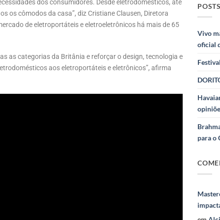
necessidades dos consumidores. Desde eletrodomésticos, até
POSTS
dos os cômodos da casa”, diz Cristiane Clausen, Diretora
ercado de eletroportáteis e eletroeletrônicos há mais de 65
Vivo m
oficial
as categorias da Britânia e reforçar o design, tecnologia e
Festiva
trodomésticos aos eletroportáteis e eletrônicos”, afirma
DORITO
Havaian
opiniõe
Brahma
para o 
COME
Masterc
impact
em
Alc