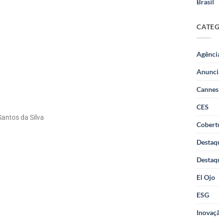
Brasil
CATE
Agênci
Anunci
Cannes
CES
Santos da Silva
Cobertu
Destaq
Destaq
El Ojo
ESG
Inovaçã