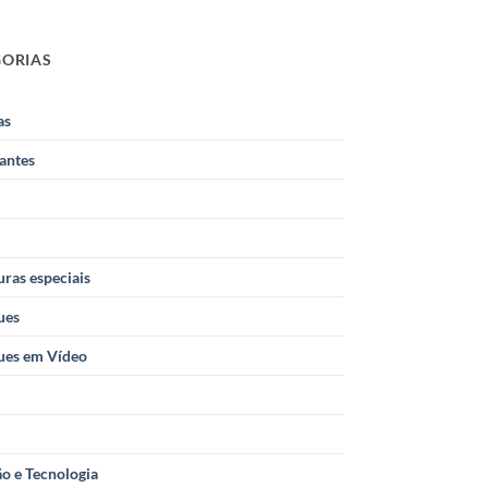
GORIAS
as
antes
ras especiais
ues
ues em Vídeo
o e Tecnologia