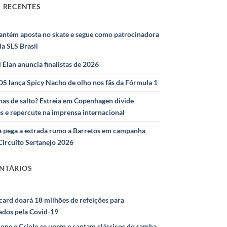
 RECENTES
antém aposta no skate e segue como patrocinadora
 da SLS Brasil
l Élan anuncia finalistas de 2026
S lança Spicy Nacho de olho nos fãs da Fórmula 1
as de salto? Estreia em Copenhagen divide
s e repercute na imprensa internacional
 pega a estrada rumo a Barretos em campanha
Circuito Sertanejo 2026
NTÁRIOS
ard doará 18 milhões de refeições para
ados pela Covid-19
ione e Criolo se unem e cantam clássicos do samba