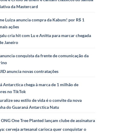
iativa da Mastercard
ne Luiza anuncia compra da Kabum! por R$ 1
mais ações
alu cria hit com Lu e Anitta para marcar chegada
de Janeiro
anuncia conquista da frente de comunicação da
rino
ID anuncia novas contratações
 Antarctica chega à marca de 1 milhão de
ores no TikTok
uralize seu estilo de vida é o convite da nova
ha do Guaraná Antarctica Natu
e ONG One Tree Planted lançam clube de assinatura
ya: cerveja artesanal carioca quer conquistar o