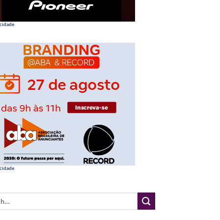
cidade
cidade