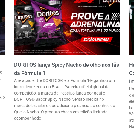
DORITOS lança Spicy Nacho de olho nos fãs
Ha
ro
da Fórmula 1
Co
s
A relação entre DORITOS® e a Fórmula 1® ganhou um
im
ingrediente extra no Brasil. Parceira oficial global da
Um
competição, a marca da PepsiCo lança por aqui o
e 
, o
DORITOS® Sabor Spicy Nacho, versão inédita no
el
mercado brasileiro que adiciona picância ao conhecido
la
Queijo Nacho. O produto chega em edição limitada,
We
acompanhado
at
Ha