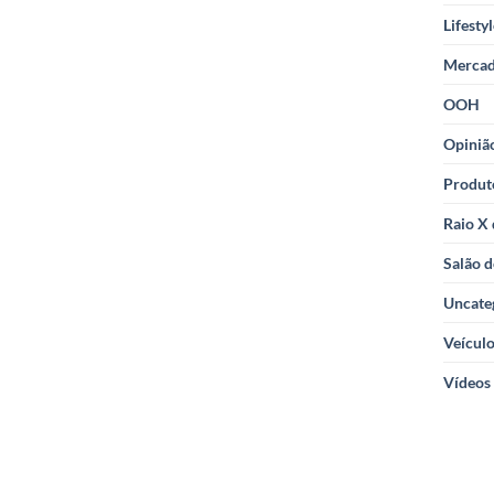
Lifesty
Merca
OOH
Opiniã
Produt
Raio X
Salão d
Uncate
Veícul
Vídeos