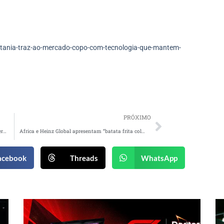
tania-traz-ao-mercado-copo-com-tecnologia-que-mantem-
PRÓXIMO
DRUID traz para o Brasil a plataforma de Metaverso da Geração Z ZEPETO
Africa e Heinz Global apresentam “batata frita colher” para amantes de molho
acebook
Threads
WhatsApp