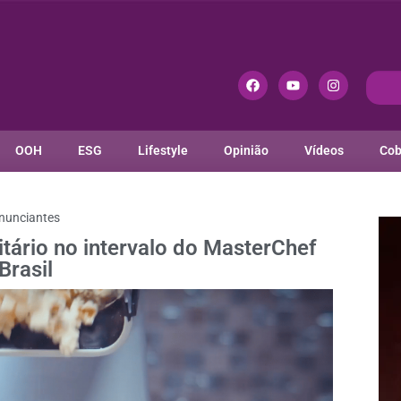
OOH
ESG
Lifestyle
Opinião
Vídeos
Cob
nunciantes
citário no intervalo do MasterChef
Brasil