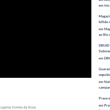
em inic
Magazi
bilhão 
em
Mag
ao Rio 
DRUID 
Subma
em
DRU
Guaraná
seguid
em
Nat
campan
Praya 
em
Pra
a Eugenia Gomes da Rosa