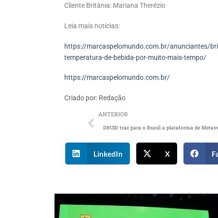
Cliente Britânia: Mariana Therézio
Leia mais notícias:
https://marcaspelomundo.com.br/anunciantes/bri
temperatura-de-bebida-por-muito-mais-tempo/
https://marcaspelomundo.com.br/
Criado por:
Redação
ANTERIOR
LinkedIn
X
F