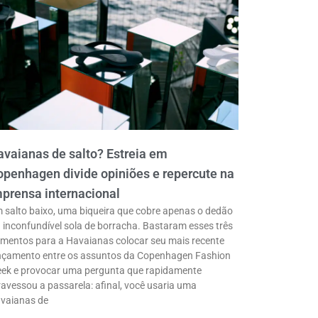
vaianas de salto? Estreia em
penhagen divide opiniões e repercute na
prensa internacional
 salto baixo, uma biqueira que cobre apenas o dedão
a inconfundível sola de borracha. Bastaram esses três
ementos para a Havaianas colocar seu mais recente
nçamento entre os assuntos da Copenhagen Fashion
ek e provocar uma pergunta que rapidamente
ravessou a passarela: afinal, você usaria uma
vaianas de