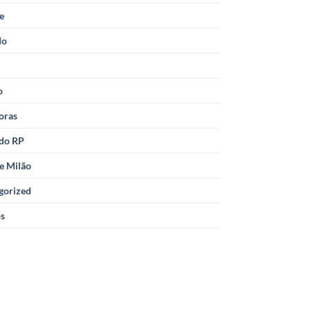
le
do
o
oras
 do RP
e Milão
gorized
os