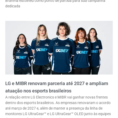
Brahma escolheu como ponto de partida para sua campanha
dedicada
LG e MIBR renovam parceria até 2027 e ampliam
atuação nos esports brasileiros
A relação entre LG Electronics e MIBR vai ganhar novas frentes
dentro dos esports brasileiros. As empresas renovaram o acordo
até março de 2027 e, além de manter a presença da linha de
monitores LG UltraGear™ e LG UltraGear™ OLED junto às equipes