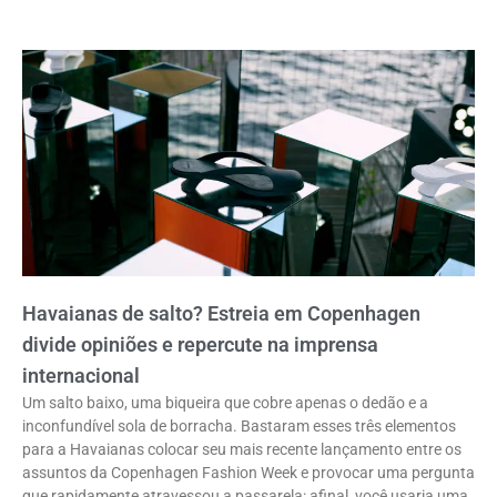
Havaianas de salto? Estreia em Copenhagen
divide opiniões e repercute na imprensa
internacional
Um salto baixo, uma biqueira que cobre apenas o dedão e a
inconfundível sola de borracha. Bastaram esses três elementos
para a Havaianas colocar seu mais recente lançamento entre os
assuntos da Copenhagen Fashion Week e provocar uma pergunta
que rapidamente atravessou a passarela: afinal, você usaria uma