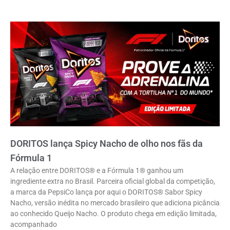
DORITOS lança Spicy Nacho de olho nos fãs da
Fórmula 1
A relação entre DORITOS® e a Fórmula 1® ganhou um
ingrediente extra no Brasil. Parceira oficial global da competição,
a marca da PepsiCo lança por aqui o DORITOS® Sabor Spicy
Nacho, versão inédita no mercado brasileiro que adiciona picância
ao conhecido Queijo Nacho. O produto chega em edição limitada,
acompanhado