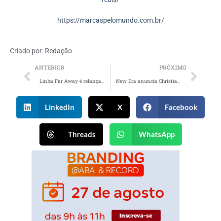
https://marcaspelomundo.com.br/
Criado por:
Redação
ANTERIOR
PRÓXIMO
Linha Far Away é relançada pela Avon em Salvador, Bahia
New Era anuncia Christiano Reis como novo Brand Manager
LinkedIn
X
Facebook
Threads
WhatsApp