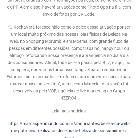
um breve cadastro com informações básicas, como nome, e-mail
e CPF. Além disso, haverá ativações como Photo Opp na fila, com
envio de fotos por QR Code.
“O RochaVerá foi escolhido como o palco dessa ativação por ser
um local muito próximo das nossas lojas físicas de Beleza Na
Web, no Shopping Morumbi e em Moema, com grande fluxo de
pessoas em diferentes ocasiões, como trabalho, happy hour ou
almoço, reforçando nossa presença e abrangência no dia a dia
dos consumidores. Afinal, toda beleza passa pela BLZ, e aqui, no
complexo, nós vamos tornar isso tangível para o consumidor.
Estamos muito animados em oferecer um momento especial para
marcar nosso aniversário”, acrescenta Marcela. A ativação foi
desenvolvida pela VOE, agência de live marketing do Grupo
4ZERO4.
Leia mais notícias:
https://marcaspelomundo.com.br/anunciantes/beleza-na-web-
me-patrocina-realiza-os-desejos-de-beleza-de-consumidores-
reais/