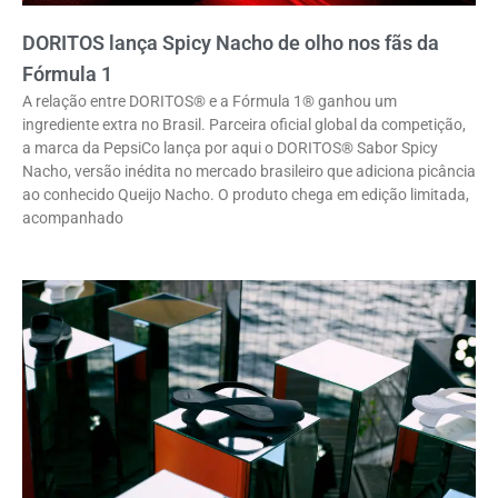
DORITOS lança Spicy Nacho de olho nos fãs da
Fórmula 1
A relação entre DORITOS® e a Fórmula 1® ganhou um
ingrediente extra no Brasil. Parceira oficial global da competição,
a marca da PepsiCo lança por aqui o DORITOS® Sabor Spicy
Nacho, versão inédita no mercado brasileiro que adiciona picância
ao conhecido Queijo Nacho. O produto chega em edição limitada,
acompanhado