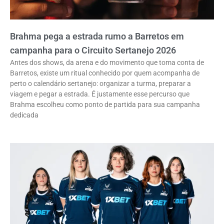
Brahma pega a estrada rumo a Barretos em
campanha para o Circuito Sertanejo 2026
Antes dos shows, da arena e do movimento que toma conta de
Barretos, existe um ritual conhecido por quem acompanha de
perto o calendário sertanejo: organizar a turma, preparar a
viagem e pegar a estrada. É justamente esse percurso que
Brahma escolheu como ponto de partida para sua campanha
dedicada