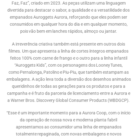
Faz, Faz”, criado em 2023. As peças utilizam uma linguagem
divertida para destacar o sabor, a qualidade e a versatilidade dos
empanados Auroggets Aurora, reforçando que eles podem ser
consumidos em qualquer hora do dia e em qualquer momento,
pois vão bem em lanches rápidos, almoço ou jantar.
A irreverência criativa também está presente em outros dois
filmes. Um que apresenta a linha de cortes íntegros empanados
feitos 100% com carne de frango e o outro para a linha infantil
“Auroggets Kids”, com os personagens dos Looney Tunes,
como Pernalonga, Patolino e Piu-Piu, que também estampam as
embalagens. A ação leva toda a diversão dos desenhos animados
queridinhos de todas as gerações para os produtos e para a
campanha e é fruto da parceria de licenciamento entre a Aurora e
a Warner Bros. Discovery Global Consumer Products (WBDGCP).
“Esse é um importante momento para a Aurora Coop, com o início
da operação de nossa nova e moderna planta fabril
apresentamos ao consumidor uma linha de empanados
totalmente repaginada, com novas embalagens e novos