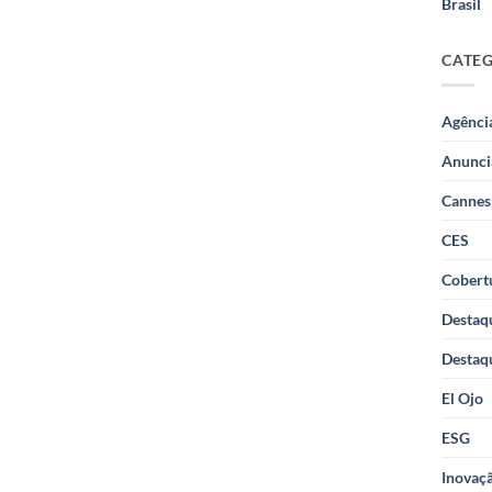
Brasil
CATE
Agênci
Anunci
Cannes
CES
Cobertu
Destaq
Destaq
El Ojo
ESG
Inovaçã