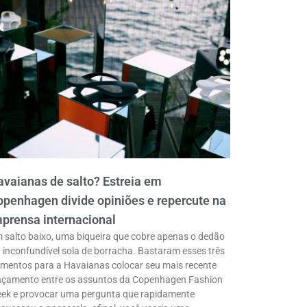
vaianas de salto? Estreia em
penhagen divide opiniões e repercute na
prensa internacional
 salto baixo, uma biqueira que cobre apenas o dedão
a inconfundível sola de borracha. Bastaram esses três
ementos para a Havaianas colocar seu mais recente
nçamento entre os assuntos da Copenhagen Fashion
ek e provocar uma pergunta que rapidamente