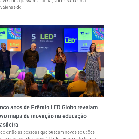
ravessou a passarela: afinal, você usaria uma
vaianas de
inco anos de Prêmio LED Globo revelam
ovo mapa da inovação na educação
asileira
de estão as pessoas que buscam novas soluções
ra a educação brasileira? Um levantamento feito a