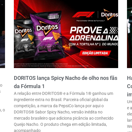
DORITOS lança Spicy Nacho de olho nos fãs
Ha
ro
da Fórmula 1
Co
s
A relação entre DORITOS® e a Fórmula 1® ganhou um
im
ingrediente extra no Brasil. Parceira oficial global da
Um
competição, a marca da PepsiCo lança por aqui o
e 
, o
DORITOS® Sabor Spicy Nacho, versão inédita no
el
mercado brasileiro que adiciona picância ao conhecido
la
Queijo Nacho. O produto chega em edição limitada,
We
acompanhado