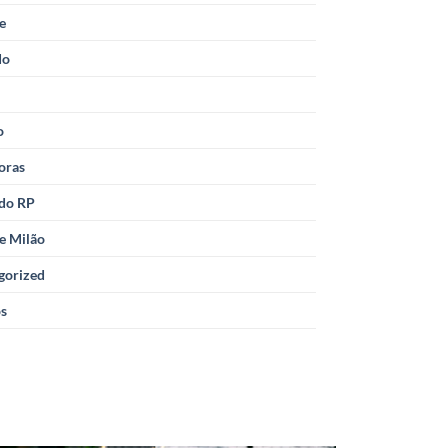
le
do
o
oras
 do RP
e Milão
gorized
os