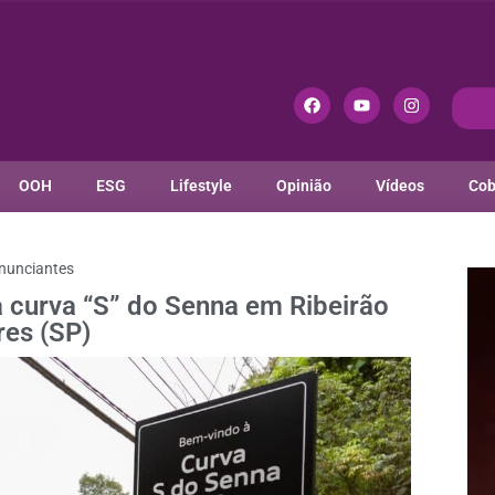
OOH
ESG
Lifestyle
Opinião
Vídeos
Cob
nunciantes
va curva “S” do Senna em Ribeirão
res (SP)