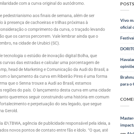
imilaridade com a curva original do autódromo.
POSTS
o e pedestrianismo aos finais de semana, além de ser
Vivo m
o à presença de cachoeiras e trilhas próximas à
oficial
 consideração o comprimento da curva, o traçado levando
ção que os carros percorrem. Vale lembrar ainda que o
Festiva
tembro, na cidade de Urubici (SC).
DORITO
e tecnologia o estúdio de inovação digital Bolha, que
Havaian
s curvas das estradas e calcular uma porcentagem de
opiniõe
kamp, head de Marketing e Comunicação da Audi do Brasil, a
om o lançamento da curva em Ribeirão Pires é uma forma
Brahma
orma que o Senna trouxe a Audi ao Brasil, estamos
para o 
as regiões do país. O lançamento desta curva em uma cidade
quanto queremos seguir construindo uma história em comum
COME
fortalecimento e perpetuação do seu legado, que segue
ma Gerold.
Masterc
a iD\TBWA, agência de publicidade responsável pela ideia, a
impact
ados novos pontos de contato entre fãs e ídolo. “O que, até
em
Alc