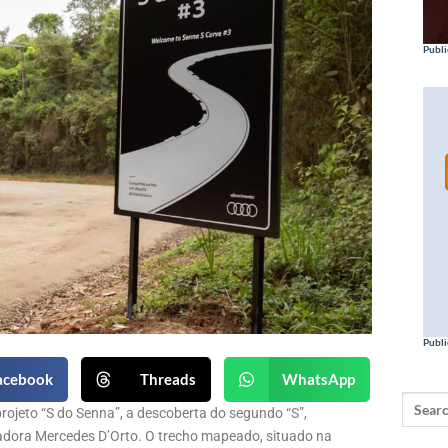
Publi
Publi
acebook
Threads
WhatsApp
rojeto “S do Senna”, a descoberta do segundo “S”,
eadora Mercedes D’Orto. O trecho mapeado, situado na