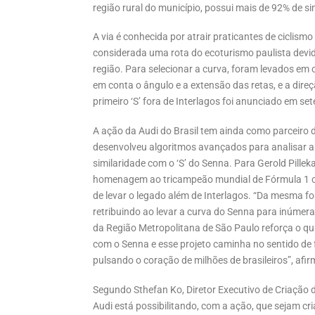
região rural do município, possui mais de 92% de s
A via é conhecida por atrair praticantes de ciclism
considerada uma rota do ecoturismo paulista devid
região. Para selecionar a curva, foram levados em
em conta o ângulo e a extensão das retas, e a dire
primeiro ‘S’ fora de Interlagos foi anunciado em se
A ação da Audi do Brasil tem ainda como parceiro d
desenvolveu algoritmos avançados para analisar a
similaridade com o ‘S’ do Senna. Para Gerold Pille
homenagem ao tricampeão mundial de Fórmula 1 c
de levar o legado além de Interlagos. “Da mesma f
retribuindo ao levar a curva do Senna para inúmer
da Região Metropolitana de São Paulo reforça o 
com o Senna e esse projeto caminha no sentido de 
pulsando o coração de milhões de brasileiros”, afir
Segundo Sthefan Ko, Diretor Executivo de Criação d
Audi está possibilitando, com a ação, que sejam cri