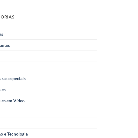
GORIAS
as
antes
ras especiais
ues
ues em Vídeo
o e Tecnologia