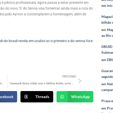
os e pilotos profissionais, agora passa a estar presente em
em inic
ção do novo ‘S’ do Senna visa fomentar ainda mais a rota do
ados pelo Ayrton a contemplarem a homenagem, além de
Magazi
bilhão 
em
Mag
ao Rio 
do-brasil-revela-em-urubici-sc-o-primeiro-s-do-senna-fora-
DRUID 
Subma
em
DRU
Guaraná
PRÓXIMO
seguid
Globoplay “embarca” Turma da Mônica em VLT no Rio de Janeiro
Cinemark firma collab com o Edifício Rolim, nova experiência de terror em São Paulo
em
Nat
campan
acebook
Threads
WhatsApp
Praya 
em
Pra