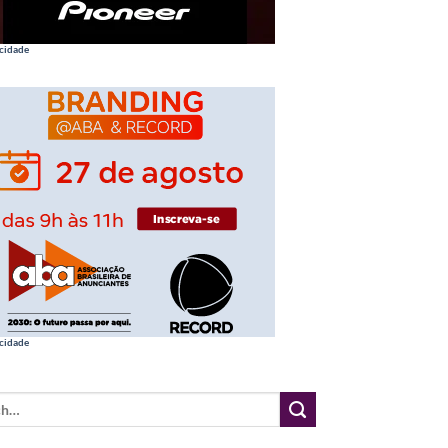
cidade
cidade