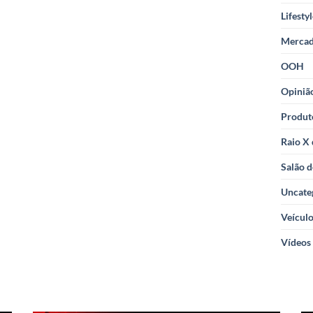
Lifesty
Merca
OOH
Opiniã
Produt
Raio X
Salão d
Uncate
Veícul
Vídeos