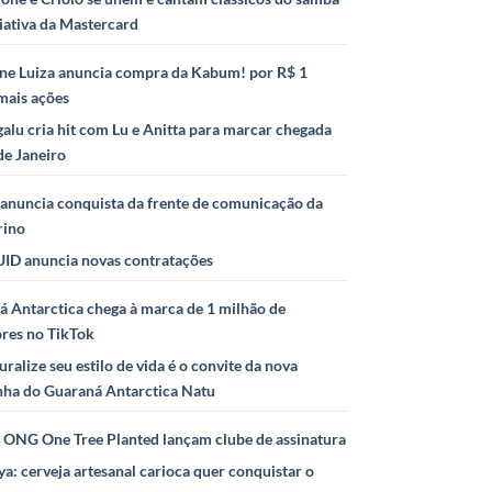
iativa da Mastercard
ne Luiza anuncia compra da Kabum! por R$ 1
mais ações
alu cria hit com Lu e Anitta para marcar chegada
de Janeiro
anuncia conquista da frente de comunicação da
rino
ID anuncia novas contratações
 Antarctica chega à marca de 1 milhão de
ores no TikTok
uralize seu estilo de vida é o convite da nova
ha do Guaraná Antarctica Natu
e ONG One Tree Planted lançam clube de assinatura
ya: cerveja artesanal carioca quer conquistar o