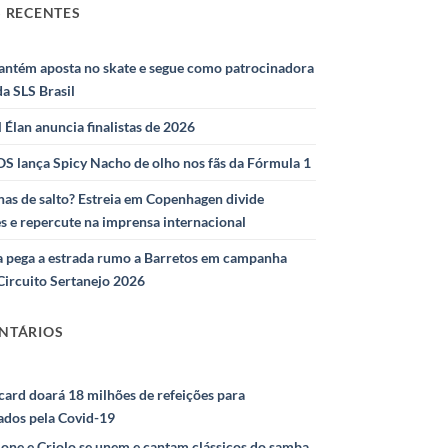
 RECENTES
antém aposta no skate e segue como patrocinadora
 da SLS Brasil
l Élan anuncia finalistas de 2026
S lança Spicy Nacho de olho nos fãs da Fórmula 1
as de salto? Estreia em Copenhagen divide
s e repercute na imprensa internacional
 pega a estrada rumo a Barretos em campanha
Circuito Sertanejo 2026
NTÁRIOS
ard doará 18 milhões de refeições para
ados pela Covid-19
ione e Criolo se unem e cantam clássicos do samba