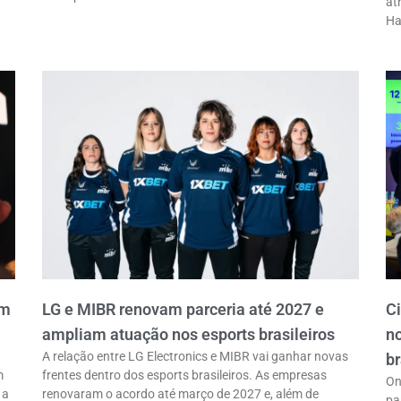
at
Ha
em
LG e MIBR renovam parceria até 2027 e
C
ampliam atuação nos esports brasileiros
n
A relação entre LG Electronics e MIBR vai ganhar novas
br
m
frentes dentro dos esports brasileiros. As empresas
On
 a
renovaram o acordo até março de 2027 e, além de
pa