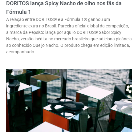
DORITOS lança Spicy Nacho de olho nos fãs da
Fórmula 1
A relação entre DORITOS® e a Fórmula 1® ganhou um
ingrediente extra no Brasil. Parceira oficial global da competição,
a marca da PepsiCo lança por aqui o DORITOS® Sabor Spicy
Nacho, versão inédita no mercado brasileiro que adiciona picância
ao conhecido Queijo Nacho. O produto chega em edição limitada,
acompanhado