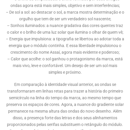
ondas agora está mais simples, objetivo e sem interferências;
– De sol a sol: ao destacar o sol, a marca mostra determinação e o
orgulho que tem de ser um verdadeiro sol nascente;
– Sonhos iluminados: a nuance gradativa das cores quentes traz
o calor e o brilho de uma luz solar que ilumina o olhar de quem vê;
– Energia que impulsiona: a tipografia se libertou ao adotar toda a
energia que o módulo continha. E essa liberdade impulsionou o
crescimento do nome Assaí, agora mais evidente e poderoso;
– Calor que acolhe: o sol ganhou o protagonismo da marca, está
mais vivo, leve e confortável. Um desejo de ser um sol mais
simples e próximo.
Em comparação à identidade visual anterior, as ondas se
transformaram em linhas retas para trazer a história do primeiro
semicírculo na linha do tempo da marca, ao mesmo tempo que
preserva os espaços de cores. Agora, a nuance do gradiente solar
permanece na mesma altura das ondas do novo desenho. Além
disso, a presença forte das letras e dos seus alinhamentos
proporcionados pelas serifas substituem o retângulo do módulo.