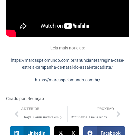
Leia mais notícias:
https://marcaspelomundo.com.br/anunciantes/regina-case-
estrela-campanha-de-natal-do-assai-atacadista/
https://marcaspelomundo.com.br/
Criado por:
Redação
ANTERIOR
PRÓXIMO
Royal Canin investe em parceria com Hospital Veterinário da USP
Continental Pneus renova patrocínio com a Copa do Brasil pelo décimo ano consecutivo
LinkedIn
X
Facebook