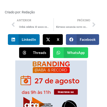
Criado por:
Redação
ANTERIOR
PRÓXIMO
Oribá celebra 10 anos com nova frente de negócios
Kirvano anuncia novo co-CEO e acelera expansão no creator economy
LinkedIn
X
Facebook
Threads
WhatsApp