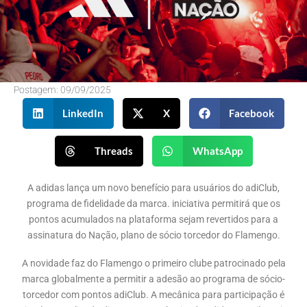
Postagem:
09/09/2025
LinkedIn
X
Facebook
Threads
WhatsApp
A adidas lança um novo benefício para usuários do adiClub,
programa de fidelidade da marca. iniciativa permitirá que os
pontos acumulados na plataforma sejam revertidos para a
assinatura do Nação, plano de sócio torcedor do Flamengo.
A novidade faz do Flamengo o primeiro clube patrocinado pela
marca globalmente a permitir a adesão ao programa de sócio-
torcedor com pontos adiClub. A mecânica para participação é