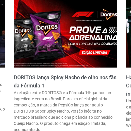
DORITOS lança Spicy Nacho de olho nos fãs
Ha
ro
da Fórmula 1
Co
s
A relação entre DORITOS® e a Fórmula 1® ganhou um
im
ingrediente extra no Brasil. Parceira oficial global da
Um
competição, a marca da PepsiCo lança por aqui o
e 
, o
DORITOS® Sabor Spicy Nacho, versão inédita no
el
mercado brasileiro que adiciona picância ao conhecido
la
Queijo Nacho. O produto chega em edição limitada,
We
acompanhado