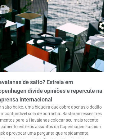
vaianas de salto? Estreia em
penhagen divide opiniões e repercute na
prensa internacional
 salto baixo, uma biqueira que cobre apenas o dedão
a inconfundível sola de borracha. Bastaram esses três
ementos para a Havaianas colocar seu mais recente
nçamento entre os assuntos da Copenhagen Fashion
ek e provocar uma pergunta que rapidamente