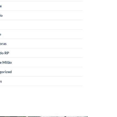
le
do
o
oras
 do RP
e Milão
gorized
os