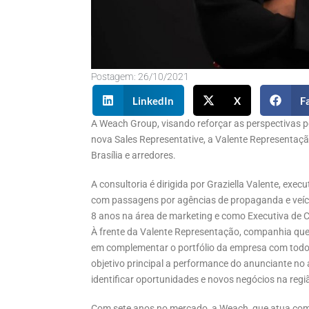
Postagem:
26/10/2021
LinkedIn
X
F
A Weach Group, visando reforçar as perspectivas p
nova Sales Representative, a Valente Representação
Brasília e arredores.
A consultoria é dirigida por Graziella Valente, exe
com passagens por agências de propaganda e veíc
8 anos na área de marketing e como Executiva de C
À frente da Valente Representação, companhia que 
em complementar o portfólio da empresa com todo o
objetivo principal a performance do anunciante no 
identificar oportunidades e novos negócios na regiã
Com sete anos no mercado, a Weach, que atua com 