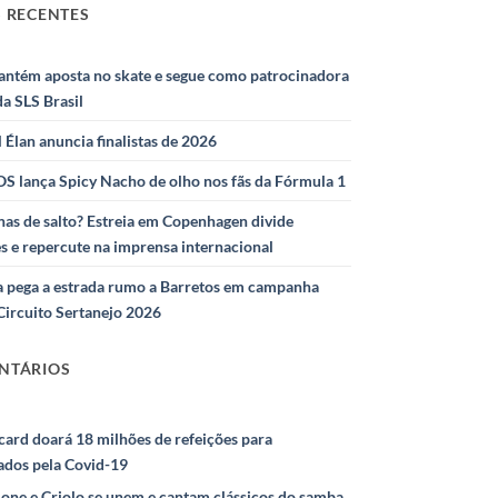
 RECENTES
antém aposta no skate e segue como patrocinadora
 da SLS Brasil
l Élan anuncia finalistas de 2026
S lança Spicy Nacho de olho nos fãs da Fórmula 1
as de salto? Estreia em Copenhagen divide
s e repercute na imprensa internacional
 pega a estrada rumo a Barretos em campanha
Circuito Sertanejo 2026
NTÁRIOS
ard doará 18 milhões de refeições para
ados pela Covid-19
ione e Criolo se unem e cantam clássicos do samba