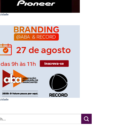
cidade
cidade