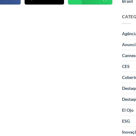
Brasil
CATE
Agênci
Anunci
Cannes
CES
Cobertu
Destaq
Destaq
El Ojo
ESG
Inovaçã