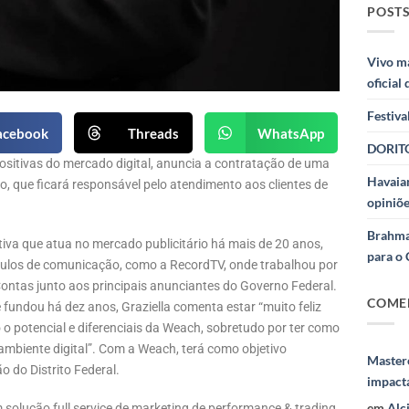
POSTS
Vivo m
oficial
Festiva
acebook
Threads
WhatsApp
DORITO
ositivas do mercado digital, anuncia a contratação de uma
Havaian
, que ficará responsável pelo atendimento aos clientes de
opiniõe
Brahma
cutiva que atua no mercado publicitário há mais de 20 anos,
para o 
ulos de comunicação, como a RecordTV, onde trabalhou por
ontas junto aos principais anunciantes do Governo Federal.
COME
fundou há dez anos, Graziella comenta estar “muito feliz
 potencial e diferenciais da Weach, sobretudo por ter como
ambiente digital”. Com a Weach, terá como objetivo
Masterc
o do Distrito Federal.
impact
em
Alc
solução full service de marketing de performance & trading