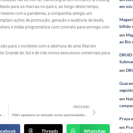
em inic
leads para as marcas no país e, ao longo deste tempo,
0, mesmo com a pandemia, a companhia atingiu um
Magazi
mplam ações de promoção, geração e auditoria de leads,
bilhão 
ishers e mídia programática com contrato para entrega com
em
Mag
ao Rio 
ão para o nordeste com a abertura de uma filial em
Rio Grande do Sul e de três novos executivos comerciais para
DRUID 
Subma
em
DRU
Guaraná
seguid
em
Nat
campan
PRÓXIMO
Porta dos Fundos anuncia a contratação de novo Head de Roteiros
TEM+ apresenta ao mercado novas oportunidades e projetos especiais
Praya 
em
Pra
acebook
Threads
WhatsApp