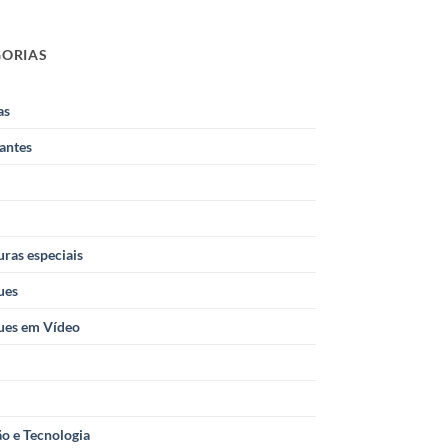
GORIAS
as
antes
ras especiais
ues
ues em Vídeo
o e Tecnologia