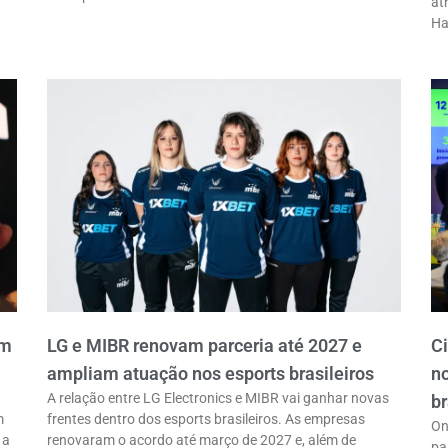
at
Ha
em
LG e MIBR renovam parceria até 2027 e
C
ampliam atuação nos esports brasileiros
n
A relação entre LG Electronics e MIBR vai ganhar novas
br
m
frentes dentro dos esports brasileiros. As empresas
On
 a
renovaram o acordo até março de 2027 e, além de
pa