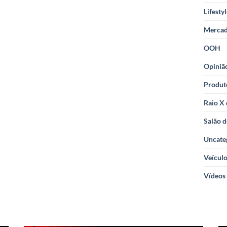
Lifesty
Merca
OOH
Opiniã
Produt
Raio X
Salão d
Uncate
Veícul
Vídeos