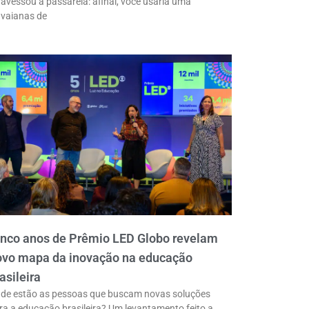
ravessou a passarela: afinal, você usaria uma
vaianas de
inco anos de Prêmio LED Globo revelam
ovo mapa da inovação na educação
asileira
de estão as pessoas que buscam novas soluções
ra a educação brasileira? Um levantamento feito a