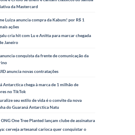
iativa da Mastercard
ne Luiza anuncia compra da Kabum! por R$ 1
mais ações
alu cria hit com Lu e Anitta para marcar chegada
de Janeiro
anuncia conquista da frente de comunicação da
rino
ID anuncia novas contratações
 Antarctica chega à marca de 1 milhão de
ores no TikTok
uralize seu estilo de vida é o convite da nova
ha do Guaraná Antarctica Natu
e ONG One Tree Planted lançam clube de assinatura
ya: cerveja artesanal carioca quer conquistar o