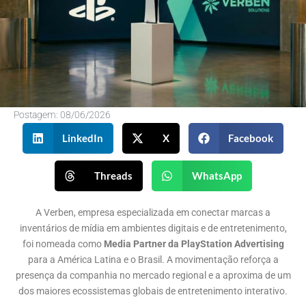
Postagem:
08/06/2026
LinkedIn
X
Facebook
Threads
WhatsApp
A Verben, empresa especializada em conectar marcas a
inventários de mídia em ambientes digitais e de entretenimento,
foi nomeada como
Media Partner da PlayStation Advertising
para a América Latina e o Brasil. A movimentação reforça a
presença da companhia no mercado regional e a aproxima de um
dos maiores ecossistemas globais de entretenimento interativo.