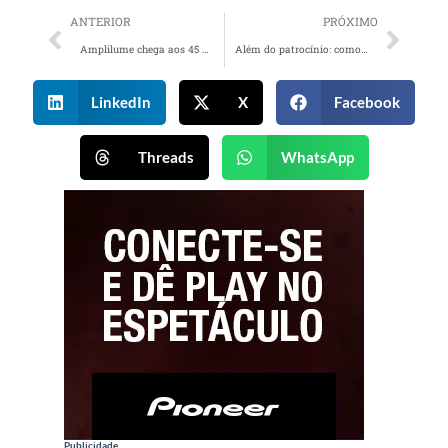
ANTERIOR
PRÓXIMO
Amplilume chega aos 45 anos unindo legado, inovação e expansão
Além do patrocínio: como a Score Agency transforma a Copa do Mundo em estratégia de marca, experiência e vendas
LinkedIn
X
Facebook
Threads
WhatsApp
Publicidade