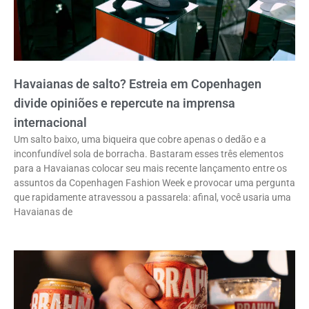
Havaianas de salto? Estreia em Copenhagen
divide opiniões e repercute na imprensa
internacional
Um salto baixo, uma biqueira que cobre apenas o dedão e a
inconfundível sola de borracha. Bastaram esses três elementos
para a Havaianas colocar seu mais recente lançamento entre os
assuntos da Copenhagen Fashion Week e provocar uma pergunta
que rapidamente atravessou a passarela: afinal, você usaria uma
Havaianas de