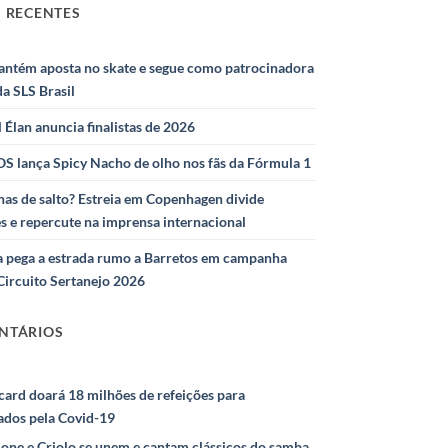
 RECENTES
antém aposta no skate e segue como patrocinadora
 da SLS Brasil
l Élan anuncia finalistas de 2026
S lança Spicy Nacho de olho nos fãs da Fórmula 1
as de salto? Estreia em Copenhagen divide
s e repercute na imprensa internacional
 pega a estrada rumo a Barretos em campanha
Circuito Sertanejo 2026
NTÁRIOS
ard doará 18 milhões de refeições para
ados pela Covid-19
ione e Criolo se unem e cantam clássicos do samba