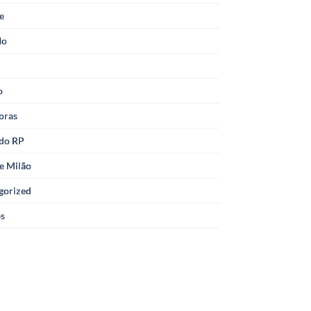
le
do
o
oras
 do RP
e Milão
gorized
os