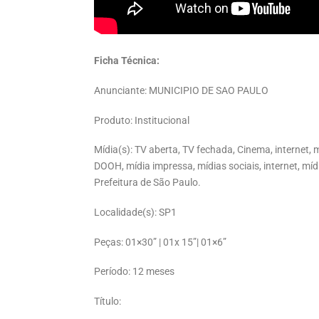
Ficha Técnica:
Anunciante: MUNICIPIO DE SAO PAULO
Produto: Institucional
Mídia(s): TV aberta, TV fechada, Cinema, internet, m
DOOH, mídia impressa, mídias sociais, internet, mídi
Prefeitura de São Paulo.
Localidade(s): SP1
Peças: 01×30” | 01x 15”| 01×6”
Período: 12 meses
Título: