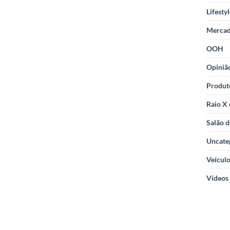
Lifesty
Merca
OOH
Opiniã
Produt
Raio X
Salão d
Uncate
Veícul
Vídeos