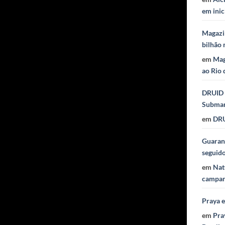
em inic
Magazi
bilhão 
em
Mag
ao Rio 
DRUID 
Subma
em
DRU
Guaraná
seguid
em
Nat
campan
Praya 
em
Pra