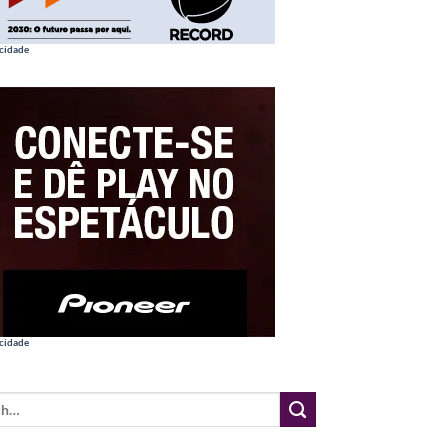
cidade
cidade