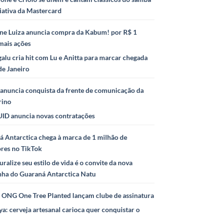
iativa da Mastercard
ne Luiza anuncia compra da Kabum! por R$ 1
mais ações
alu cria hit com Lu e Anitta para marcar chegada
de Janeiro
anuncia conquista da frente de comunicação da
rino
ID anuncia novas contratações
 Antarctica chega à marca de 1 milhão de
ores no TikTok
uralize seu estilo de vida é o convite da nova
ha do Guaraná Antarctica Natu
e ONG One Tree Planted lançam clube de assinatura
ya: cerveja artesanal carioca quer conquistar o