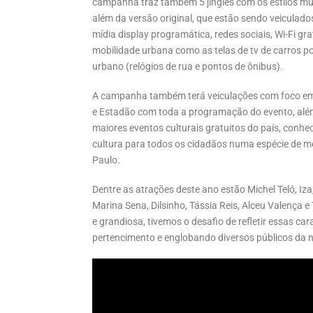
campanha traz também 5 jingles com os estilos musi
além da versão original, que estão sendo veiculad
mídia display programática, redes sociais, Wi-Fi gra
mobilidade urbana como as telas de tv de carros po
urbano (relógios de rua e pontos de ônibus).
A campanha também terá veiculações com foco em 
e Estadão com toda a programação do evento, além 
maiores eventos culturais gratuitos do país, conhec
cultura para todos os cidadãos numa espécie de m
Paulo.
Dentre as atrações deste ano estão Michel Teló, Iza
Marina Sena, Dilsinho, Tássia Reis, Alceu Valença e
e grandiosa, tivemos o desafio de refletir essas c
pertencimento e englobando diversos públicos da 