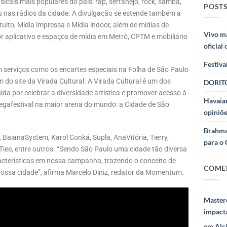
cais mais populares do país: rap, sertanejo, rock, samba,
POSTS
os nas rádios da cidade. A divulgação se estende também a
tuito, Midia impressa e Midia indoor, além de mídias de
Vivo m
r aplicativo e espaços de mídia em Metrô, CPTM e mobiliário
oficial
Festiva
serviços como os encartes especiais na Folha de São Paulo
do site da Virada Cultural. A Virada Cultural é um dos
DORITO
ida por celebrar a diversidade artística e promover acesso à
Havaian
egafestival na maior arena do mundo: a Cidade de São
opiniõe
Brahma
, BaianaSystem, Karol Conká, Supla, AnaVitória, Tierry,
para o 
 Tiee, entre outros. “Sendo São Paulo uma cidade tão diversa
aracterísticas em nossa campanha, trazendo o conceito de
COME
nossa cidade”, afirma Marcelo Diniz, redator da Momentum.
Masterc
impact
em
Alc