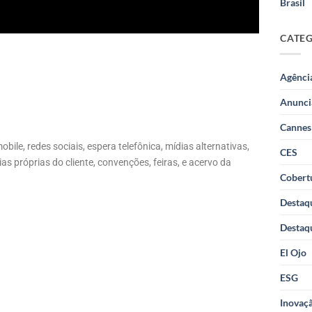
Brasil
CATE
Agênci
Anunci
Cannes
obile, redes sociais, espera telefônica, mídias alternativas,
CES
as próprias do cliente, convenções, feiras, e acervo da
Cobertu
Destaq
Destaq
El Ojo
ESG
Inovaçã