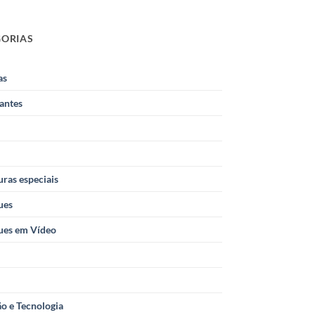
GORIAS
as
antes
ras especiais
ues
ues em Vídeo
o e Tecnologia