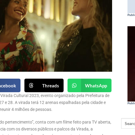
Publi
acebook
Threads
WhatsApp
rada Cultural 2023, evento organizado pela Prefeitura de
27 e 28. A virada terá 12 arenas espalhadas pela cidade e
Publi
 reunir 4 milhões de pessoas.
do pertencimento”, conta com um filme feito para TV aberta,
cia com os diversos públicos e palcos da Virada, a