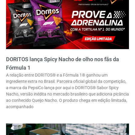
DORITOS lança Spicy Nacho de olho nos fãs da
Fórmula 1
A relação entre DORITOS® e a Fórmula 1® ganhou um
ingrediente extra no Brasil. Parceira oficial global da competição,
a marca da PepsiCo lança por aqui o DORITOS® Sabor Spicy
Nacho, versão inédita no mercado brasileiro que adiciona picância
ao conhecido Queijo Nacho. O produto chega em edição limitada,
acompanhado