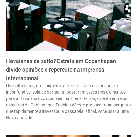
Havaianas de salto? Estreia em Copenhagen
divide opiniões e repercute na imprensa
internacional
Um salto baixo, uma biqueira que cobre apenas o dedão e a
inconfundível sola de borracha. Bastaram esses três elementos
para a Havaianas colocar seu mais recente lançamento entre os
assuntos da Copenhagen Fashion Week e provocar uma pergunta
que rapidamente atravessou a passarela: afinal, você usaria uma
Havaianas de