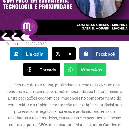
Postagem:
02/02/2026
LinkedIn
X
Facebook
Threads
WhatsApp
O mercado de marketing, publicidade e tecnologia vive um dos
períodos mais intensos de transformação de sua história recente.
Entre oscilações econômicas, mudanças no comportamento do
consumidor e a rápida incorporação da inteligência artificial aos
processos de negócio, empresas e profissionais têm sido
desafiados a rever modelos, estratégias e expectativas. É nesse
contexto que os CEOs da consultoria Machina,
Allan Guedes
e