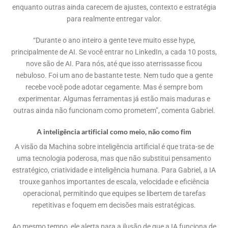
enquanto outras ainda carecem de ajustes, contexto e estratégia
para realmente entregar valor.
“Durante o ano inteiro a gente teve muito esse hype,
principalmente de AI. Se você entrar no LinkedIn, a cada 10 posts,
nove são de AI. Para nós, até que isso aterrissasse ficou
nebuloso. Foi um ano de bastante teste. Nem tudo que a gente
recebe você pode adotar cegamente. Mas é sempre bom
experimentar. Algumas ferramentas já estão mais maduras e
outras ainda não funcionam como prometem”, comenta Gabriel.
A inteligência artificial como meio, não como fim
A visão da Machina sobre inteligência artificial é que trata-se de
uma tecnologia poderosa, mas que não substitui pensamento
estratégico, criatividade e inteligência humana. Para Gabriel, a IA
trouxe ganhos importantes de escala, velocidade e eficiência
operacional, permitindo que equipes se libertem de tarefas
repetitivas e foquem em decisões mais estratégicas.
Ao mesmo tempo, ele alerta para a ilusão de que a IA funciona de