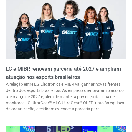
LG e MIBR renovam parceria até 2027 e ampliam
atuação nos esports brasileiros
A relação entre LG Electronics e MIBR vai ganhar novas frentes
dentro dos esports brasileiros. As empresas renovaram o acordo
até março de 2027 e, além de manter a presença da linha de
monitores LG UltraGear™ e LG UltraGear™ OLED junto às equipes
da organização, decidiram estender a parceria para