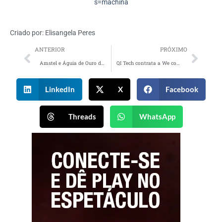
s=machina
Criado por:
Elisangela Peres
ANTERIOR
PRÓXIMO
Amstel e Águia de Ouro desfilam Amsterdã no Carnaval
QI Tech contrata a We como agência de publicidade para 2026
LinkedIn
X
Facebook
Threads
WhatsApp