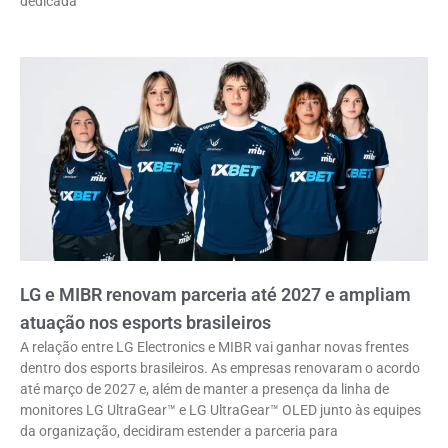
dedicada
LG e MIBR renovam parceria até 2027 e ampliam
atuação nos esports brasileiros
A relação entre LG Electronics e MIBR vai ganhar novas frentes
dentro dos esports brasileiros. As empresas renovaram o acordo
até março de 2027 e, além de manter a presença da linha de
monitores LG UltraGear™ e LG UltraGear™ OLED junto às equipes
da organização, decidiram estender a parceria para