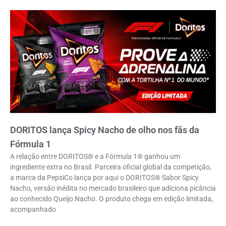
DORITOS lança Spicy Nacho de olho nos fãs da
Fórmula 1
A relação entre DORITOS® e a Fórmula 1® ganhou um
ingrediente extra no Brasil. Parceira oficial global da competição,
a marca da PepsiCo lança por aqui o DORITOS® Sabor Spicy
Nacho, versão inédita no mercado brasileiro que adiciona picância
ao conhecido Queijo Nacho. O produto chega em edição limitada,
acompanhado