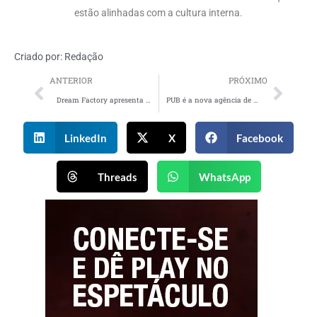
estão alinhadas com a cultura interna.
Criado por:
Redação
ANTERIOR
PRÓXIMO
Dream Factory apresenta o festival MNFST
PUB é a nova agência de PR da Studio Z
LinkedIn
X
Facebook
Threads
WhatsApp