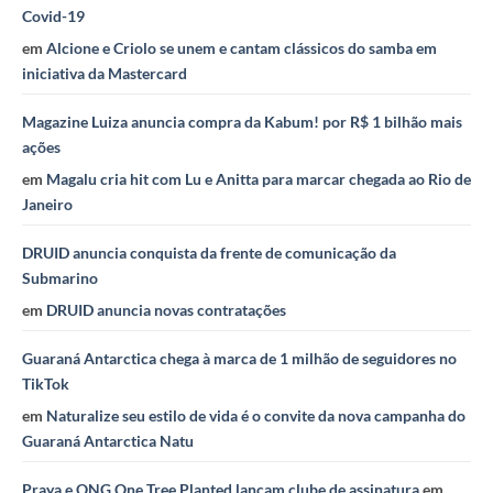
Covid-19
em
Alcione e Criolo se unem e cantam clássicos do samba em
iniciativa da Mastercard
Magazine Luiza anuncia compra da Kabum! por R$ 1 bilhão mais
ações
em
Magalu cria hit com Lu e Anitta para marcar chegada ao Rio de
Janeiro
DRUID anuncia conquista da frente de comunicação da
Submarino
em
DRUID anuncia novas contratações
Guaraná Antarctica chega à marca de 1 milhão de seguidores no
TikTok
em
Naturalize seu estilo de vida é o convite da nova campanha do
Guaraná Antarctica Natu
Praya e ONG One Tree Planted lançam clube de assinatura
em