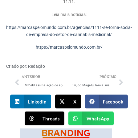
11:11.
Leia mais notícias:
https://marcaspelomundo.com.br/agencias/1111-se-torna-socia-
de-empresa-do-setor-de-cannabis-medicinal/
https://marcaspelomundo.com.br/
Criado por:
Redação
ANTERIOR
PRÓXIMO
MField assina ação de apoio à conscientização e prevenção ao câncer de mama da Marisa
Lu, do Magalu, lança sua primeira collab de maquiagem com a influenciadora Bruna Tavares
LinkedIn
X
Facebook
Threads
WhatsApp