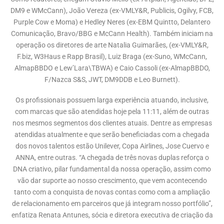
DM9 e WMcCann), João Vereza (ex-VMLY&R, Publicis, Ogilvy, FCB,
Purple Cow e Moma) e Hedley Neres (ex-EBM Quintto, Delantero
Comunicação, Bravo/BBG e McCann Health). Também iniciam na
operação os diretores de arte Natalia Guimarães, (ex-VMLY&R,
F.biz, W3Haus e Rapp Brasil), Luiz Braga (ex-Suno, WMcCann,
AlmapBBDO e Lew’Lara\TBWA) e Caio Cassoli (ex-AlmapBBDO,
F/Nazca S&S, JWT, DM9DDB e Leo Burnett).
Os profissionais possuem larga experiência atuando, inclusive,
com marcas que são atendidas hoje pela 11:11, além de outras
nos mesmos segmentos dos clientes atuais. Dentre as empresas
atendidas atualmente e que serão beneficiadas com a chegada
dos novos talentos estão Unilever, Copa Airlines, Jose Cuervo e
ANNA, entre outras. “A chegada de três novas duplas reforça o
DNA criativo, pilar fundamental da nossa operação, assim como
vão dar suporte ao nosso crescimento, que vem acontecendo
tanto com a conquista de novas contas como com a ampliação
de relacionamento em parceiros que já integram nosso portfólio”,
enfatiza Renata Antunes, sócia e diretora executiva de criação da