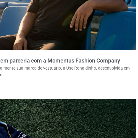
 em parceria com a Momentus Fashion Company
ialmente sua marca de vestuário, a Use Ronaldinho, desenvolvida em
ão