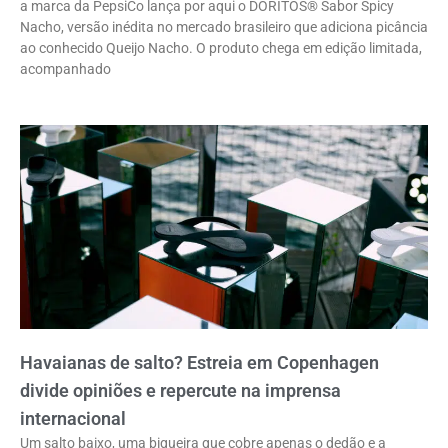
a marca da PepsiCo lança por aqui o DORITOS® Sabor Spicy
Nacho, versão inédita no mercado brasileiro que adiciona picância
ao conhecido Queijo Nacho. O produto chega em edição limitada,
acompanhado
Havaianas de salto? Estreia em Copenhagen
divide opiniões e repercute na imprensa
internacional
Um salto baixo, uma biqueira que cobre apenas o dedão e a