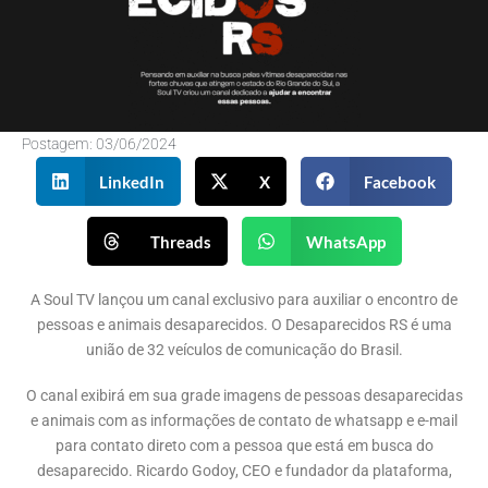
Postagem:
03/06/2024
LinkedIn
X
Facebook
Threads
WhatsApp
A Soul TV lançou um canal exclusivo para auxiliar o encontro de
pessoas e animais desaparecidos. O Desaparecidos RS é uma
união de 32 veículos de comunicação do Brasil.
O canal exibirá em sua grade imagens de pessoas desaparecidas
e animais com as informações de contato de whatsapp e e-mail
para contato direto com a pessoa que está em busca do
desaparecido. Ricardo Godoy, CEO e fundador da plataforma,