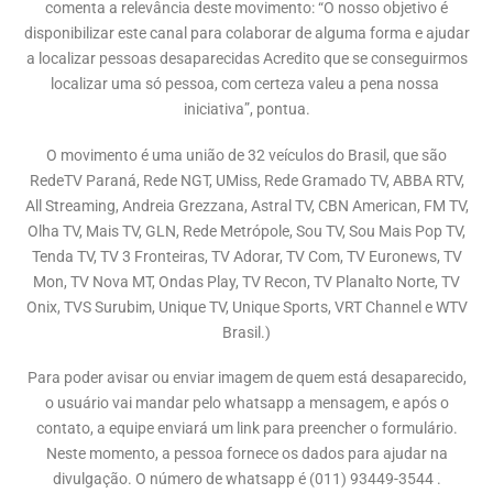
comenta a relevância deste movimento: “O nosso objetivo é
disponibilizar este canal para colaborar de alguma forma e ajudar
a localizar pessoas desaparecidas Acredito que se conseguirmos
localizar uma só pessoa, com certeza valeu a pena nossa
iniciativa”, pontua.
O movimento é uma união de 32 veículos do Brasil, que são
RedeTV Paraná, Rede NGT, UMiss, Rede Gramado TV, ABBA RTV,
All Streaming, Andreia Grezzana, Astral TV, CBN American, FM TV,
Olha TV, Mais TV, GLN, Rede Metrópole, Sou TV, Sou Mais Pop TV,
Tenda TV, TV 3 Fronteiras, TV Adorar, TV Com, TV Euronews, TV
Mon, TV Nova MT, Ondas Play, TV Recon, TV Planalto Norte, TV
Onix, TVS Surubim, Unique TV, Unique Sports, VRT Channel e WTV
Brasil.)
Para poder avisar ou enviar imagem de quem está desaparecido,
o usuário vai mandar pelo whatsapp a mensagem, e após o
contato, a equipe enviará um link para preencher o formulário.
Neste momento, a pessoa fornece os dados para ajudar na
divulgação. O número de whatsapp é (011) 93449-3544 .