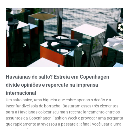
Havaianas de salto? Estreia em Copenhagen
divide opiniões e repercute na imprensa
internacional
Um salto baixo, uma biqueira que cobre apenas o dedão e a
inconfundível sola de borracha. Bastaram esses três elementos
para a Havaianas colocar seu mais recente lançamento entre os
assuntos da Copenhagen Fashion Week e provocar uma pergunta
que rapidamente atravessou a passarela: afinal, você usaria uma