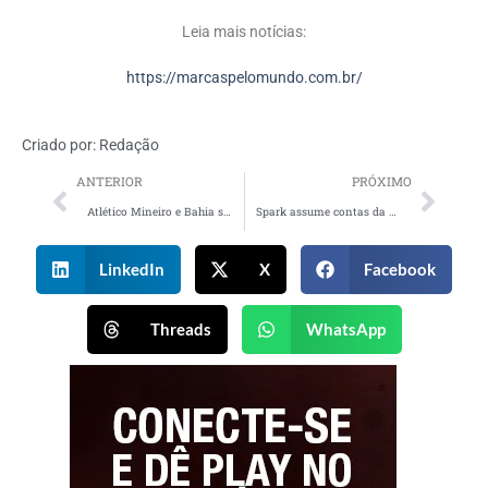
Leia mais notícias:
https://marcaspelomundo.com.br/
Criado por:
Redação
ANTERIOR
PRÓXIMO
Atlético Mineiro e Bahia se unem para alertar sobre aquecimento global
Spark assume contas da Pepsico e Pierre Fabre
LinkedIn
X
Facebook
Threads
WhatsApp