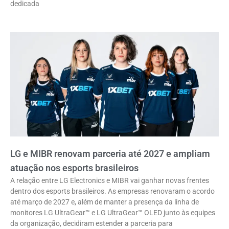
dedicada
LG e MIBR renovam parceria até 2027 e ampliam
atuação nos esports brasileiros
A relação entre LG Electronics e MIBR vai ganhar novas frentes
dentro dos esports brasileiros. As empresas renovaram o acordo
até março de 2027 e, além de manter a presença da linha de
monitores LG UltraGear™ e LG UltraGear™ OLED junto às equipes
da organização, decidiram estender a parceria para