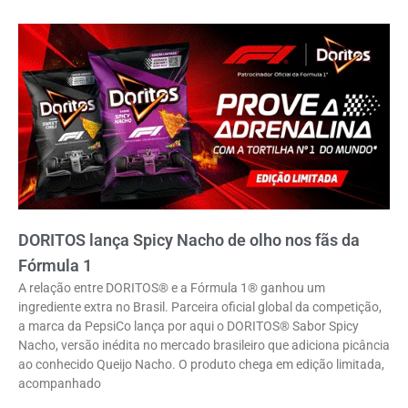
DORITOS lança Spicy Nacho de olho nos fãs da
Fórmula 1
A relação entre DORITOS® e a Fórmula 1® ganhou um
ingrediente extra no Brasil. Parceira oficial global da competição,
a marca da PepsiCo lança por aqui o DORITOS® Sabor Spicy
Nacho, versão inédita no mercado brasileiro que adiciona picância
ao conhecido Queijo Nacho. O produto chega em edição limitada,
acompanhado