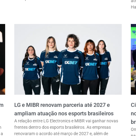
at
Ha
em
LG e MIBR renovam parceria até 2027 e
C
ampliam atuação nos esports brasileiros
n
A relação entre LG Electronics e MIBR vai ganhar novas
br
m
frentes dentro dos esports brasileiros. As empresas
On
 a
renovaram o acordo até março de 2027 e, além de
pa