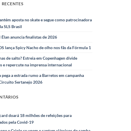
 RECENTES
antém aposta no skate e segue como patrocinadora
 da SLS Brasil
l Élan anuncia finalistas de 2026
S lança Spicy Nacho de olho nos fãs da Fórmula 1
as de salto? Estreia em Copenhagen divide
s e repercute na imprensa internacional
 pega a estrada rumo a Barretos em campanha
Circuito Sertanejo 2026
NTÁRIOS
ard doará 18 milhões de refeições para
ados pela Covid-19
ione e Criolo se unem e cantam clássicos do samba