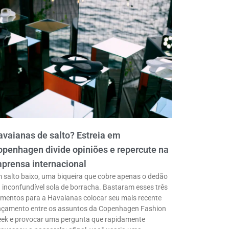
vaianas de salto? Estreia em
penhagen divide opiniões e repercute na
prensa internacional
 salto baixo, uma biqueira que cobre apenas o dedão
a inconfundível sola de borracha. Bastaram esses três
ementos para a Havaianas colocar seu mais recente
nçamento entre os assuntos da Copenhagen Fashion
ek e provocar uma pergunta que rapidamente