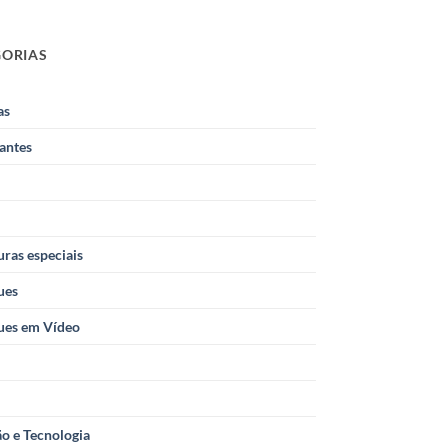
GORIAS
as
antes
ras especiais
ues
ues em Vídeo
o e Tecnologia