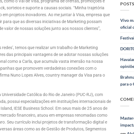
, como o Vai de Visa, programa de ofertas, promoções e
POSTS
k, sorteios e suporte a causas sociais. “Minha trajetória
o em projetos inovadores. Ao me juntar à Visa, empresa que
Vivo m
r para que as diversas iniciativas de Marketing possam
oficial
e valor de nossas soluções junto aos nossos clientes”,
Festiva
redes’, temos que realizar um trabalho de Marketing
DORITO
res das principais vantagens de se adotar nossas soluções
Havaian
ional como a Carla, que acumula vasta imersão na nossa
opiniõe
campanhas que promovem verdadeiras conexões com o
, afirma Nuno Lopes Alves, country manager da Visa para o
Brahma
para o 
a Universidade Católica do Rio de Janeiro (PUC-RJ), com
COME
, possui especializações em instituições internacionais de
 Island, IESE Business School. Em seus mais de 25 anos de
e mercado financeiro, atuou em empresas renomadas como
Masterc
. Seu currículo inclui projetos de transformação digital e
impact
 diversas áreas como as de Gestão de Produtos, Segmentos
em
Alc