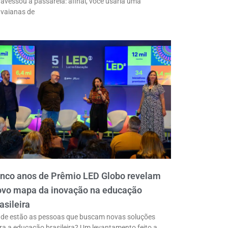
ravessou a passarela: afinal, você usaria uma
vaianas de
inco anos de Prêmio LED Globo revelam
ovo mapa da inovação na educação
asileira
de estão as pessoas que buscam novas soluções
ra a educação brasileira? Um levantamento feito a