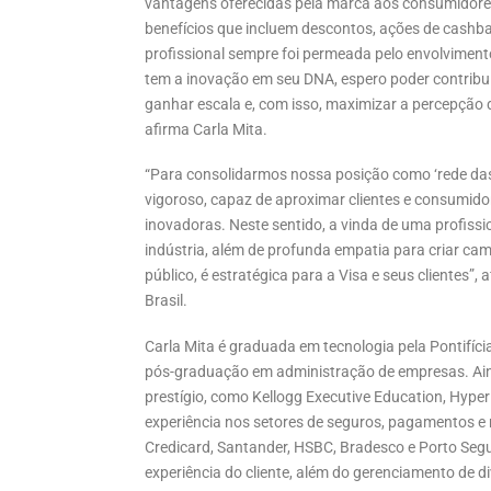
vantagens oferecidas pela marca aos consumidores
benefícios que incluem descontos, ações de cashbac
profissional sempre foi permeada pelo envolviment
tem a inovação em seu DNA, espero poder contribui
ganhar escala e, com isso, maximizar a percepção d
afirma Carla Mita.
“Para consolidarmos nossa posição como ‘rede das 
vigoroso, capaz de aproximar clientes e consumido
inovadoras. Neste sentido, a vinda de uma profiss
indústria, além de profunda empatia para criar 
público, é estratégica para a Visa e seus clientes”
Brasil.
Carla Mita é graduada em tecnologia pela Pontifíci
pós-graduação em administração de empresas. Ainda
prestígio, como Kellogg Executive Education, Hyper
experiência nos setores de seguros, pagamentos 
Credicard, Santander, HSBC, Bradesco e Porto Seguro
experiência do cliente, além do gerenciamento de