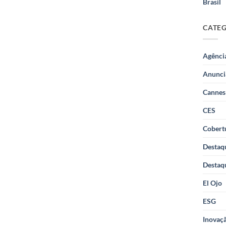
Brasil
CATE
Agênci
Anunci
Cannes
CES
Cobertu
Destaq
Destaq
El Ojo
ESG
Inovaçã