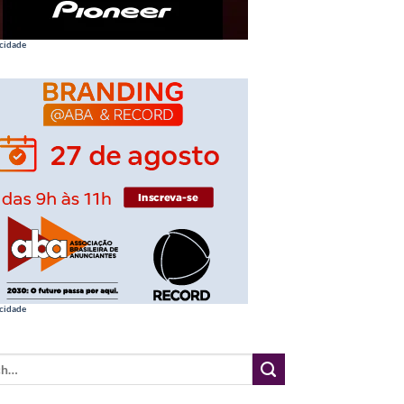
cidade
cidade