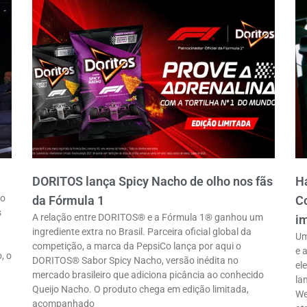
DORITOS lança Spicy Nacho de olho nos fãs
Ha
ro
da Fórmula 1
Co
s
A relação entre DORITOS® e a Fórmula 1® ganhou um
im
ingrediente extra no Brasil. Parceira oficial global da
Um
competição, a marca da PepsiCo lança por aqui o
e 
, o
DORITOS® Sabor Spicy Nacho, versão inédita no
el
mercado brasileiro que adiciona picância ao conhecido
la
Queijo Nacho. O produto chega em edição limitada,
We
acompanhado