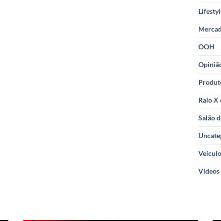
Lifesty
Merca
OOH
Opiniã
Produt
Raio X
Salão d
Uncate
Veícul
Vídeos