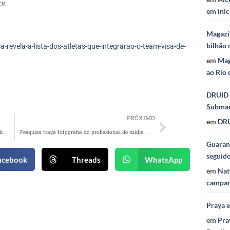
ce.
em inic
Magazi
bilhão 
revela-a-lista-dos-atletas-que-integrarao-o-team-visa-de-
em
Mag
ao Rio 
DRUID 
Subma
PRÓXIMO
em
DRU
Aramis muda seu logo e firma parceria com Instituto Lado a Lado Pela Vida
Pesquisa traça fotografia do profissional de mídia no Brasil
Guaraná
seguid
acebook
Threads
WhatsApp
em
Nat
campan
Praya 
em
Pra