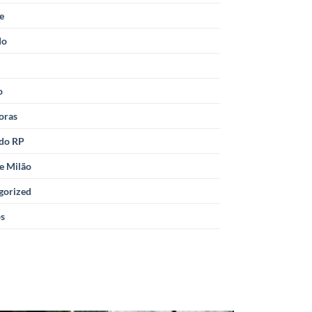
le
do
o
oras
 do RP
e Milão
gorized
os