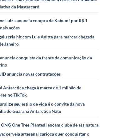
iativa da Mastercard
ne Luiza anuncia compra da Kabum! por R$ 1
mais ações
alu cria hit com Lu e Anitta para marcar chegada
de Janeiro
anuncia conquista da frente de comunicação da
rino
ID anuncia novas contratações
 Antarctica chega à marca de 1 milhão de
ores no TikTok
uralize seu estilo de vida é o convite da nova
ha do Guaraná Antarctica Natu
e ONG One Tree Planted lançam clube de assinatura
ya: cerveja artesanal carioca quer conquistar o