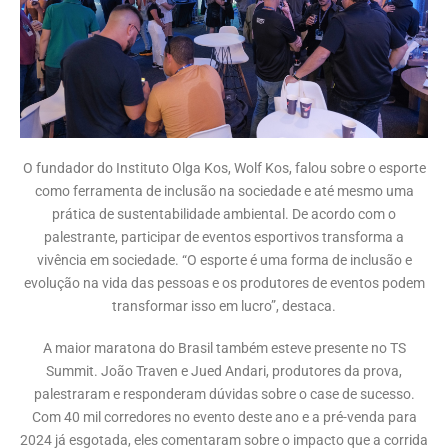
O fundador do Instituto Olga Kos, Wolf Kos, falou sobre o esporte
como ferramenta de inclusão na sociedade e até mesmo uma
prática de sustentabilidade ambiental. De acordo com o
palestrante, participar de eventos esportivos transforma a
vivência em sociedade. “O esporte é uma forma de inclusão e
evolução na vida das pessoas e os produtores de eventos podem
transformar isso em lucro”, destaca.
A maior maratona do Brasil também esteve presente no TS
Summit. João Traven e Jued Andari, produtores da prova,
palestraram e responderam dúvidas sobre o case de sucesso.
Com 40 mil corredores no evento deste ano e a pré-venda para
2024 já esgotada, eles comentaram sobre o impacto que a corrida