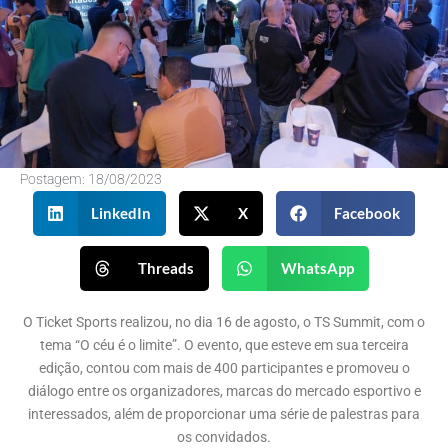
Postagem:
18/08/2023
LinkedIn
X
Facebook
Threads
WhatsApp
O Ticket Sports realizou, no dia 16 de agosto, o TS Summit, com o
tema “O céu é o limite”. O evento, que esteve em sua terceira
edição, contou com mais de 400 participantes e promoveu o
diálogo entre os organizadores, marcas do mercado esportivo e
interessados, além de proporcionar uma série de palestras para
os convidados.