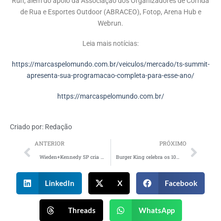
Run, além do apoio da Associação dos Organizadores de Corrida
de Rua e Esportes Outdoor (ABRACEO), Fotop, Arena Hub e
Webrun.
Leia mais notícias:
https://marcaspelomundo.com.br/veiculos/mercado/ts-summit-
apresenta-sua-programacao-completa-para-esse-ano/
https://marcaspelomundo.com.br/
Criado por:
Redação
ANTERIOR
PRÓXIMO
Wieden+Kennedy SP cria jornal sobre cidade fictícia para promover série do Prime Video
Burger King celebra os 100 anos da Warner Bros. com novos brinquedos para o King Jr.
LinkedIn
X
Facebook
Threads
WhatsApp