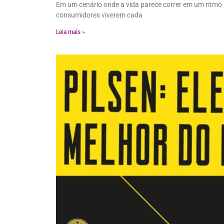
Em um cenário onde a vida parece correr em um ritmo 
consumidores viverem cada
Leia mais »