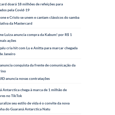
ard doará 18 milhões de refeições para
ados pela Covid-19
ione e Criolo se unem e cantam clássicos do samba
iativa da Mastercard
ne Luiza anuncia compra da Kabum! por R$ 1
mais ações
alu cria hit com Lu e Anitta para marcar chegada
de Janeiro
anuncia conquista da frente de comunicação da
rino
ID anuncia novas contratações
 Antarctica chega à marca de 1 milhão de
ores no TikTok
uralize seu estilo de vida é o convite da nova
ha do Guaraná Antarctica Natu