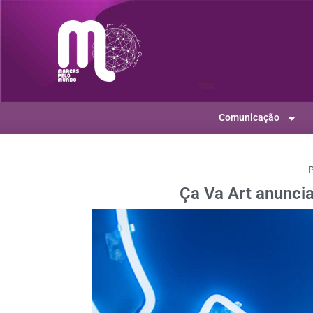
Comunicação
P
Ça Va Art anunci