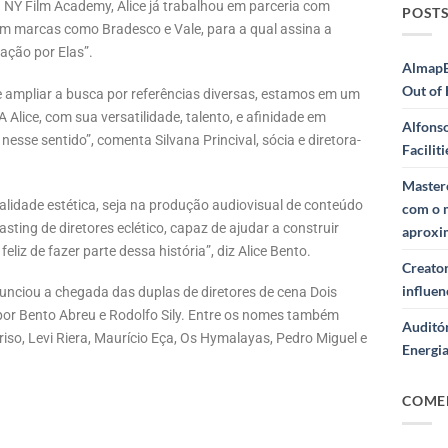
NY Film Academy, Alice já trabalhou em parceria com
POSTS
m marcas como Bradesco e Vale, para a qual assina a
ação por Elas”.
AlmapB
Out of
 ampliar a busca por referências diversas, estamos em um
Alice, com sua versatilidade, talento, e afinidade em
Alfons
esse sentido”, comenta Silvana Princival, sócia e diretora-
Facilit
Masterc
lidade estética, seja na produção audiovisual de conteúdo
com o 
ting de diretores eclético, capaz de ajudar a construir
aproxi
eliz de fazer parte dessa história”, diz Alice Bento.
Creator
influe
anunciou a chegada das duplas de diretores de cena Dois
 por Bento Abreu e Rodolfo Sily. Entre os nomes também
Auditór
iso, Levi Riera, Maurício Eça, Os Hymalayas, Pedro Miguel e
Energi
COME