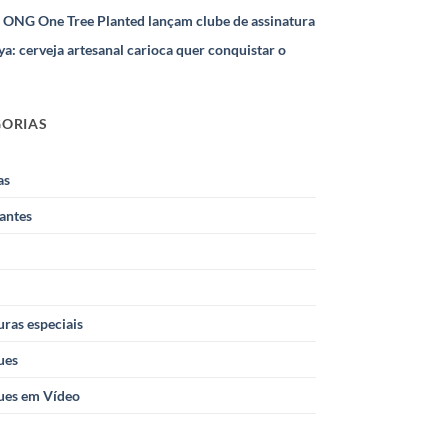
e ONG One Tree Planted lançam clube de assinatura
ya: cerveja artesanal carioca quer conquistar o
GORIAS
as
antes
ras especiais
ues
ues em Vídeo