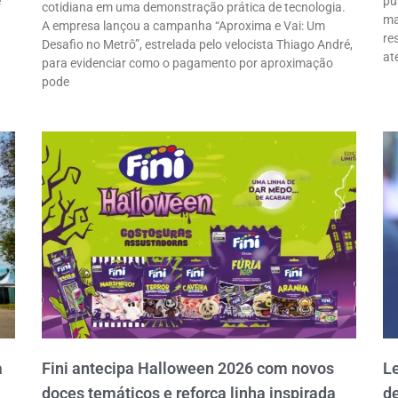
e
pú
cotidiana em uma demonstração prática de tecnologia.
ma
A empresa lançou a campanha “Aproxima e Vai: Um
re
Desafio no Metrô”, estrelada pelo velocista Thiago André,
at
para evidenciar como o pagamento por aproximação
pode
a
Fini antecipa Halloween 2026 com novos
L
doces temáticos e reforça linha inspirada
d