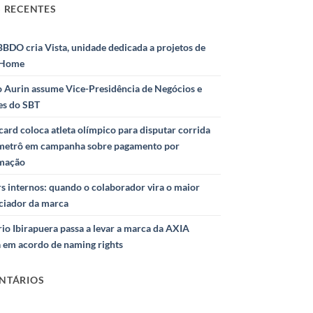
 RECENTES
BDO cria Vista, unidade dedicada a projetos de
 Home
o Aurin assume Vice-Presidência de Negócios e
ies do SBT
ard coloca atleta olímpico para disputar corrida
metrô em campanha sobre pagamento por
mação
s internos: quando o colaborador vira o maior
nciador da marca
io Ibirapuera passa a levar a marca da AXIA
a em acordo de naming rights
NTÁRIOS