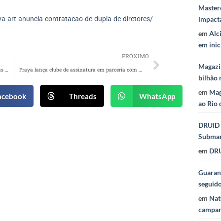
Masterc
impact
-art-anuncia-contratacao-de-dupla-de-diretores/
em
Alc
em inic
PRÓXIMO
Magazi
Verizon Media disponibiliza Rakuten Viki em suas plataformas
Praya lança clube de assinatura em parceria com a ONG One Tree Planted
bilhão 
em
Mag
acebook
Threads
WhatsApp
ao Rio 
DRUID 
Subma
em
DRU
Guaraná
seguid
em
Nat
campan