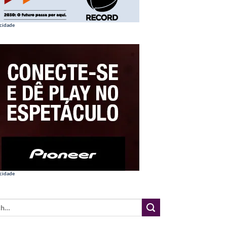
cidade
cidade