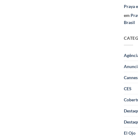
Praya 
em
Pra
Brasil
CATE
Agênci
Anunci
Cannes
CES
Cobertu
Destaq
Destaq
El Ojo