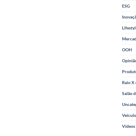
ESG
Inovaçã
Lifesty
Merca
OOH
Opiniã
Produt
Raio X
Salão d
Uncate
Veícul
Vídeos