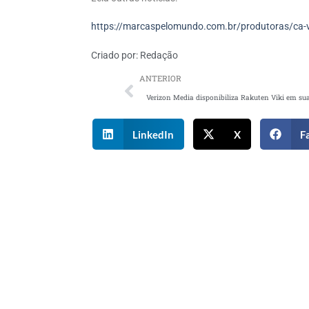
https://marcaspelomundo.com.br/produtoras/ca-va
Criado por:
Redação
ANTERIOR
LinkedIn
X
F