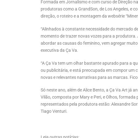
Formada em Jornalismo e com curso de Direção na 
produtoras como a GrandSon, de Los Angeles, e co
direção, o roteiro e a montagem da websérie “Miner
“Alinhados à constante necessidade do mercado de
momento de trazer novas vozes para a produtora. A 
abordar as causas do feminino, vem agregar muito n
executiva da Ça Va.
“A Ça Va tem um olhar bastante apurado para a qua
ou publicitária, e está preocupada em compor um cas
novas e relevantes narrativas para as marcas. Fico f
Só neste ano, além de Alice Bento, a Ça Va Art já 
Vilão, composta por Mary e Peri, e Olhos, formada
representados pela produtora estão: Alexandre Sorr
Tiago Venturi.
Leia outras notícias: