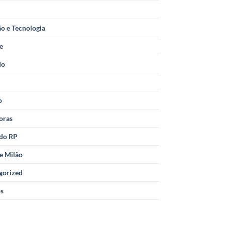
o e Tecnologia
le
do
o
oras
 do RP
e Milão
gorized
os