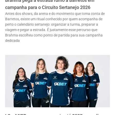
Brahma pega a estrada rumo a Barretos em
campanha para o Circuito Sertanejo 2026
Antes dos shows, da arena e do movimento que toma conta de
Barretos, existe um ritual conhecido por quem acompanha de
perto o calendário sertanejo: organizar a turma, preparar a
viagem e pegar a estrada. É justamente esse percurso que
Brahma escolheu como ponto de partida para sua campanha
dedicada