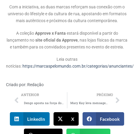
Com a iniciativa, as duas marcas reforçam sua conexão com o
universo do lifestyle e da cultura de rua, apostando em formatos
mais autênticos e próximos da cultura contemporânea.
A coleção
Approve x Fanta
estará disponível a partir do
lançamento no
site oficial da Approve
, nas lojas físicas da marca
e também para os convidados presentes no evento de estreia.
Leia outras
notícias:
https://marcaspelomundo.com.br/categorias/anunciantes/
Criado por:
Redação
ANTERIOR
PRÓXIMO
Dengo aposta na força dos encontros e na arte indígena para a Páscoa 2026
Mary Kay leva mensagem de autoestima e independência feminina ao vagão exclusivo do MetrôRio
LinkedIn
X
Facebook