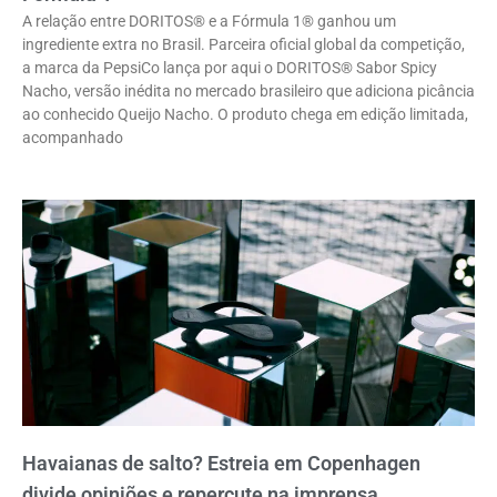
A relação entre DORITOS® e a Fórmula 1® ganhou um
ingrediente extra no Brasil. Parceira oficial global da competição,
a marca da PepsiCo lança por aqui o DORITOS® Sabor Spicy
Nacho, versão inédita no mercado brasileiro que adiciona picância
ao conhecido Queijo Nacho. O produto chega em edição limitada,
acompanhado
Havaianas de salto? Estreia em Copenhagen
divide opiniões e repercute na imprensa