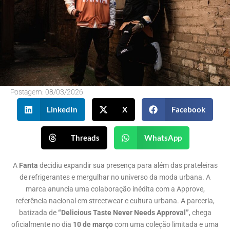
Postagem:
08/03/2026
LinkedIn
X
Facebook
Threads
WhatsApp
A
Fanta
decidiu expandir sua presença para além das prateleiras
de refrigerantes e mergulhar no universo da moda urbana. A
marca anuncia uma colaboração inédita com a Approve,
referência nacional em streetwear e cultura urbana. A parceria,
batizada de
“Delicious Taste Never Needs Approval”
, chega
oficialmente no dia
10 de março
com uma coleção limitada e uma