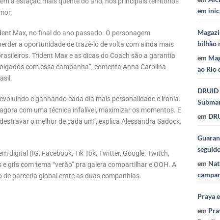
em a estação mais quente do ano, nos principais territórios
em inic
mor.
Magazi
ent Max, no final do ano passado. O personagem
bilhão 
erder a oportunidade de trazê-lo de volta com ainda mais
rasileiros. Trident Max e as dicas do Coach são a garantia
em
Mag
polgados com essa campanha”, comenta Anna Carolina
ao Rio 
asil.
DRUID 
oluindo e ganhando cada dia mais personalidade e ironia.
Subma
 agora com uma técnica infalível, maximizar os momentos. E
em
DRU
destravar o melhor de cada um”, explica Alessandra Sadock,
Guaraná
seguid
digital (IG, Facebook, Tik Tok, Twitter, Google, Twitch,
em
Nat
 e gifs com tema “verão” pra galera compartilhar e OOH. A
campan
 de parceria global entre as duas companhias.
Praya 
em
Pra