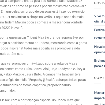
val, a campanha criada pela Leo Burnett Tailor Made traz
POSTS
om dicas de como as pessoas podem maximizar o carnaval e
Em um deles, um grupo de pessoas está fazendo exercício
Vivo m
na: “Quer maximizar o shape no verão? Foque onde dá mais
oficial
ca um Trident Max na boca e começa a mascar com vontade
m 2022? Never!”.
Festiva
ponta que mascar Trident Max é o grande responsável por
DORITO
eforçar o posicionamento de Trident, mostrando como a goma
Havaian
pode inspirar atitudes mais positivas e promover ainda
opiniõe
mais autênticas.
Brahma
que vai promover um twittaço sobre a volta de Max e
para o 
com nomes como Luísa Sonza, Alok, Jojo Toddynho e Sheyla
vyer, Fabio Marxx e Laura Brito. A campanha também terá
COME
stratégia de mídia “Empathy@Scale”, esforços feitos pelas
nsumidores de forma empática, proporcionando
consumidor.
Masterc
impact
Tik Tok, com a participação especial do Coach Max, que
em
Alc