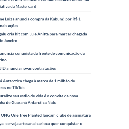
iativa da Mastercard
ne Luiza anuncia compra da Kabum! por R$ 1
mais ações
alu cria hit com Lu e Anitta para marcar chegada
de Janeiro
anuncia conquista da frente de comunicação da
rino
ID anuncia novas contratações
 Antarctica chega à marca de 1 milhão de
ores no TikTok
uralize seu estilo de vida é o convite da nova
ha do Guaraná Antarctica Natu
e ONG One Tree Planted lançam clube de assinatura
ya: cerveja artesanal carioca quer conquistar o