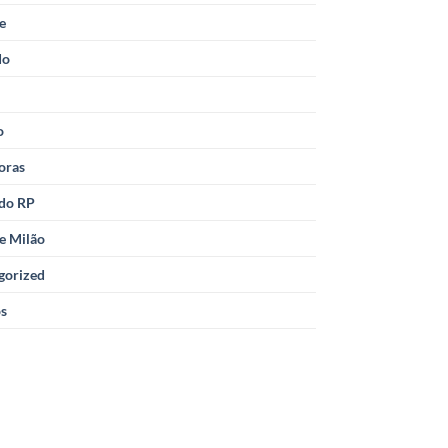
le
do
o
oras
 do RP
e Milão
gorized
os