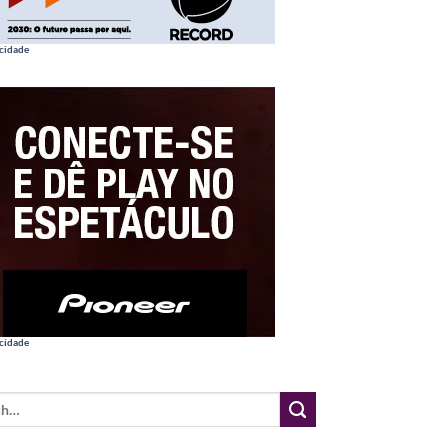
cidade
cidade