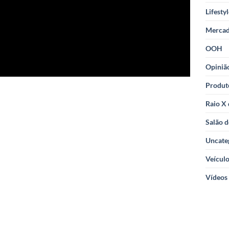
Lifesty
Merca
OOH
Opiniã
Produt
Raio X
Salão d
Uncate
Veícul
Vídeos