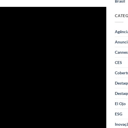
Brasil
CATE
Agênci
Anunci
Cannes
CES
Cobertu
Destaq
Destaq
El Ojo
ESG
Inovaçã