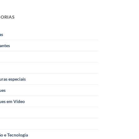
GORIAS
as
antes
ras especiais
ues
ues em Vídeo
o e Tecnologia