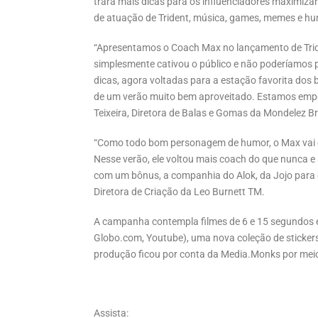
trará mais dicas para os influenciadores maximizar
de atuação de Trident, música, games, memes e hu
“Apresentamos o Coach Max no lançamento de Trid
simplesmente cativou o público e não poderíamos p
dicas, agora voltadas para a estação favorita dos b
de um verão muito bem aproveitado. Estamos em
Teixeira, Diretora de Balas e Gomas da Mondelez Br
“Como todo bom personagem de humor, o Max vai ev
Nesse verão, ele voltou mais coach do que nunca e
com um bônus, a companhia do Alok, da Jojo para 
Diretora de Criação da Leo Burnett TM.
A campanha contempla filmes de 6 e 15 segundos em 
Globo.com, Youtube), uma nova coleção de stickers
produção ficou por conta da Media.Monks por meio
Assista: