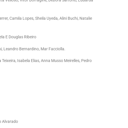
a Velloso, Vitor Borragine, Débora Sartorio, Eduarda
er, Camila Lopes, Sheila Uyeda, Alini Buchi, Natalie
la E Douglas Ribeiro
ni, Leandro Bernardino, Mar Facciolla.
Teixeira, Isabela Elias, Anna Musso Meirelles, Pedro
o Alvarado