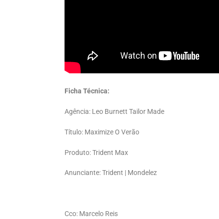
Ficha Técnica:
Agência: Leo Burnett Tailor Made
Título: Maximize O Verão
Produto: Trident Max
Anunciante: Trident | Mondelez
Cco: Marcelo Reis