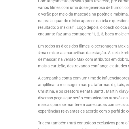
Com lançamento previsto para fevereiro, pré-carna
vários filmes com uma dose generosa de humor, c
o verão por meio da mascada na potência máxima. 
na praia, quando o Max aparece na tela e questio
resultado: o maxilar”. Logo depois, o coach colo
enquanto faz uma contagem: “1, 2, 3, boca mole e
Em todos as dicas dos filmes, o personagem Max a
#maximizar as maravilhas da estação. A ideia é r
de mascar, na versão Max com atributos em dobro, 
mais a curtição, destravando confiança e atitudes 
A campanha conta com um time de influenciadores 
amplificar a mensagem nas plataformas digitais, 
Christina, e os creators Renata Santti, Martin Kla
diversas peças que serão comunicadas através da e
marcas para se manterem conectadas com seus co
experiências relevantes de acordo com o perfil do 
Trident também trará conteúdos exclusivos para o 