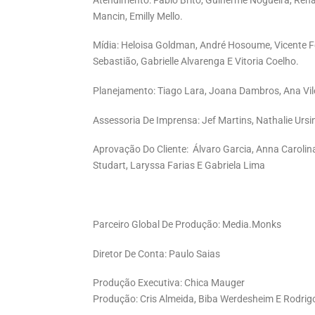
Atendimento: Fabio Brito, Gulherme Nogueira, Renat
Mancin, Emilly Mello.
Mídia: Heloisa Goldman, André Hosoume, Vicente Ferr
Sebastião, Gabrielle Alvarenga E Vitoria Coelho.
Planejamento:
Tiago Lara, Joana Dambros, Ana Vile
Assessoria De Imprensa:
Jef Martins, Nathalie Ursi
Aprovação Do Cliente: Álvaro Garcia, Anna Carolina 
Studart, Laryssa Farias E Gabriela Lima
Parceiro Global De Produção: Media.Monks
Diretor De Conta: Paulo Saias
Produção Executiva: Chica Mauger
Produção: Cris Almeida, Biba Werdesheim E Rodrig