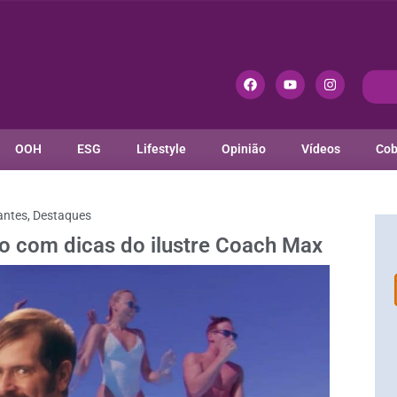
OOH
ESG
Lifestyle
Opinião
Vídeos
Cob
antes
,
Destaques
ão com dicas do ilustre Coach Max