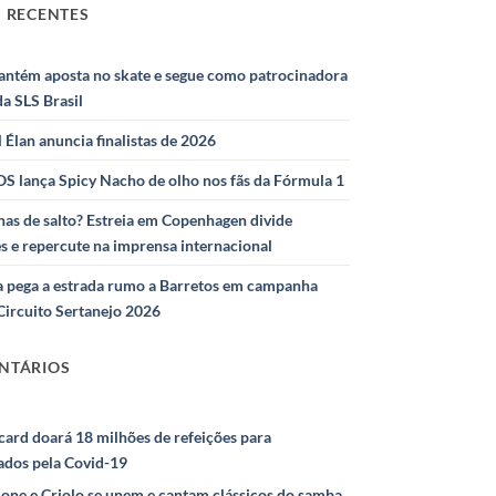
 RECENTES
antém aposta no skate e segue como patrocinadora
 da SLS Brasil
l Élan anuncia finalistas de 2026
S lança Spicy Nacho de olho nos fãs da Fórmula 1
as de salto? Estreia em Copenhagen divide
s e repercute na imprensa internacional
 pega a estrada rumo a Barretos em campanha
Circuito Sertanejo 2026
NTÁRIOS
ard doará 18 milhões de refeições para
ados pela Covid-19
ione e Criolo se unem e cantam clássicos do samba