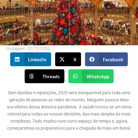
Postagem:
02/12/2020
LinkedIn
X
Facebook
Threads
WhatsApp
Sem dúvidas e repetições, 2020 será inesquecível para toda uma
geração de pessoas ao redor do mundo. Ninguém passou ileso
aos efeitos dessa drástica pandemia. A saúde tornou-se um tema
central para todas as nossas decisões, das mais simples às mais
complexas. Tudo mudou num curto espaço de tempo e, agora,
começaremos os preparativos para a chegada de mais um Natal.