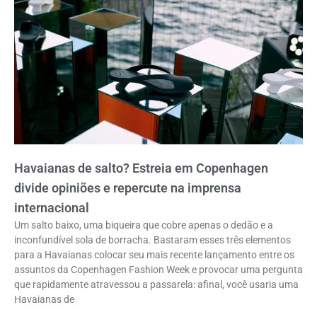
Havaianas de salto? Estreia em Copenhagen
divide opiniões e repercute na imprensa
internacional
Um salto baixo, uma biqueira que cobre apenas o dedão e a
inconfundível sola de borracha. Bastaram esses três elementos
para a Havaianas colocar seu mais recente lançamento entre os
assuntos da Copenhagen Fashion Week e provocar uma pergunta
que rapidamente atravessou a passarela: afinal, você usaria uma
Havaianas de