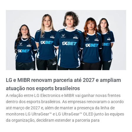
LG e MIBR renovam parceria até 2027 e ampliam
atuação nos esports brasileiros
A relação entre LG Electronics e MIBR vai ganhar novas frentes
dentro dos esports brasileiros. As empresas renovaram o acordo
até março de 2027 e, além de manter a presença da linha de
monitores LG UltraGear™ e LG UltraGear™ OLED junto às equipes
da organização, decidiram estender a parceria para