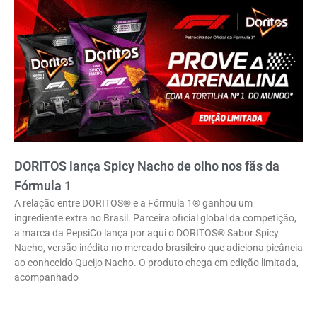
DORITOS lança Spicy Nacho de olho nos fãs da
Fórmula 1
A relação entre DORITOS® e a Fórmula 1® ganhou um
ingrediente extra no Brasil. Parceira oficial global da competição,
a marca da PepsiCo lança por aqui o DORITOS® Sabor Spicy
Nacho, versão inédita no mercado brasileiro que adiciona picância
ao conhecido Queijo Nacho. O produto chega em edição limitada,
acompanhado