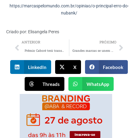
https://marcaspelomundo.com.br/opiniao/o-principal-erro-do-
nubank/
Criado por:
Elisangela Peres
ANTERIOR
PRÓXIMO
Prêmio Caboré terá transmissão ao vivo com acesso aberto ao público
Grandes marcas se unem à Guaraná Antarctica em apoio ao futebol feminino
LinkedIn
X
Facebook
Threads
WhatsApp