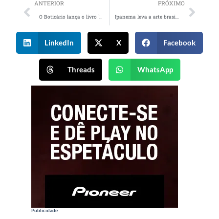
ANTERIOR
PRÓXIMO
O Boticário lança o livro `Her Touch´ e fortalece o diálogo sobre o prazer feminino
Ipanema leva a arte brasileira para estação de metrô Santa Cruz, em São Paulo
LinkedIn
X
Facebook
Threads
WhatsApp
Publicidade