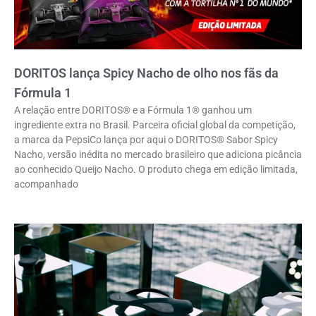
DORITOS lança Spicy Nacho de olho nos fãs da
Fórmula 1
A relação entre DORITOS® e a Fórmula 1® ganhou um
ingrediente extra no Brasil. Parceira oficial global da competição,
a marca da PepsiCo lança por aqui o DORITOS® Sabor Spicy
Nacho, versão inédita no mercado brasileiro que adiciona picância
ao conhecido Queijo Nacho. O produto chega em edição limitada,
acompanhado