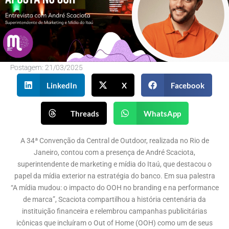
Postagem:
21/03/2025
LinkedIn
X
Facebook
Threads
WhatsApp
A 34ª Convenção da Central de Outdoor, realizada no Rio de
Janeiro, contou com a presença de André Scaciota,
superintendente de marketing e mídia do Itaú, que destacou o
papel da mídia exterior na estratégia do banco. Em sua palestra
“A mídia mudou: o impacto do OOH no branding e na performance
de marca”, Scaciota compartilhou a história centenária da
instituição financeira e relembrou campanhas publicitárias
icônicas que incluíram o Out of Home (OOH) como um de seus