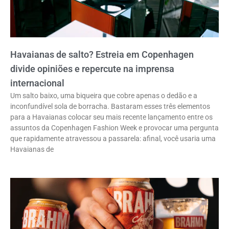
Havaianas de salto? Estreia em Copenhagen
divide opiniões e repercute na imprensa
internacional
Um salto baixo, uma biqueira que cobre apenas o dedão e a
inconfundível sola de borracha. Bastaram esses três elementos
para a Havaianas colocar seu mais recente lançamento entre os
assuntos da Copenhagen Fashion Week e provocar uma pergunta
que rapidamente atravessou a passarela: afinal, você usaria uma
Havaianas de