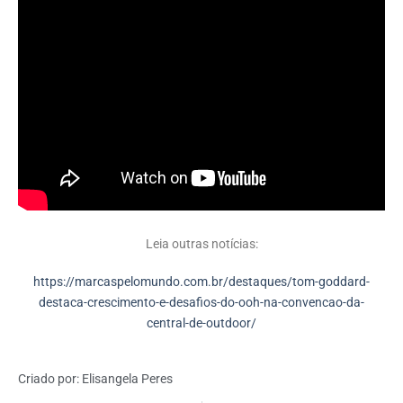
Leia outras notícias:
https://marcaspelomundo.com.br/destaques/tom-goddard-
destaca-crescimento-e-desafios-do-ooh-na-convencao-da-
central-de-outdoor/
Criado por:
Elisangela Peres