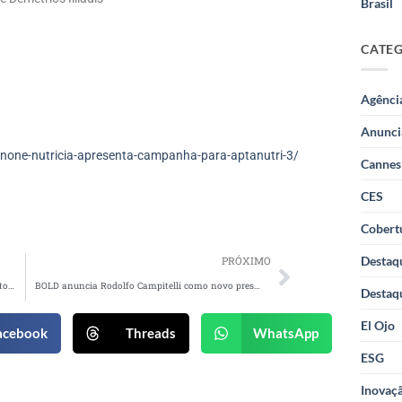
Brasil
CATE
Agênci
Anunci
one-nutricia-apresenta-campanha-para-aptanutri-3/
Cannes
CES
Cobertu
Destaq
PRÓXIMO
Nestlé lança projeto para dar visibilidade a projetos de jovens brasileiros
BOLD anuncia Rodolfo Campitelli como novo presidente
Destaq
El Ojo
acebook
Threads
WhatsApp
ESG
Inovaçã