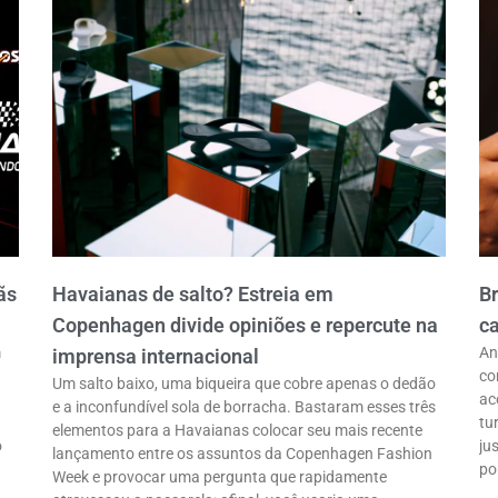
ãs
Havaianas de salto? Estreia em
B
Copenhagen divide opiniões e repercute na
ca
m
An
imprensa internacional
co
Um salto baixo, uma biqueira que cobre apenas o dedão
ac
e a inconfundível sola de borracha. Bastaram esses três
tu
elementos para a Havaianas colocar seu mais recente
o
ju
lançamento entre os assuntos da Copenhagen Fashion
po
Week e provocar uma pergunta que rapidamente