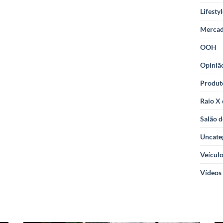
Lifesty
Merca
OOH
Opiniã
Produt
Raio X
Salão d
Uncate
Veícul
Vídeos