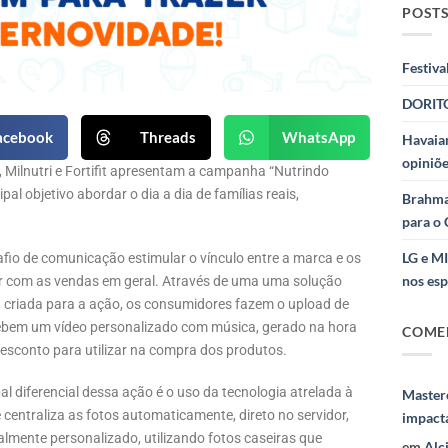
POSTS
Festiva
DORITO
acebook
Threads
WhatsApp
Havaian
opiniõe
, Milnutri e Fortifit apresentam a campanha “Nutrindo
al objetivo abordar o dia a dia de famílias reais,
Brahma
para o 
LG e M
afio de comunicação estimular o vínculo entre a marca e os
nos esp
ir com as vendas em geral. Através de uma uma solução
, criada para a ação, os consumidores fazem o upload de
ecebem um vídeo personalizado com música, gerado na hora
COME
sconto para utilizar na compra dos produtos.
al diferencial dessa ação é o uso da tecnologia atrelada à
Masterc
 centraliza as fotos automaticamente, direto no servidor,
impact
mente personalizado, utilizando fotos caseiras que
em
Alc