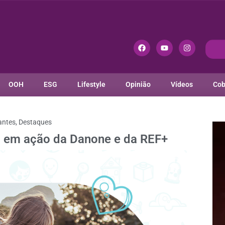
OOH
ESG
Lifestyle
Opinião
Vídeos
Cob
antes
,
Destaques
nem em ação da Danone e da REF+