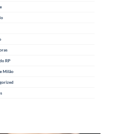
le
do
o
oras
 do RP
e Milão
gorized
os