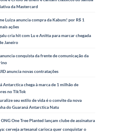
iativa da Mastercard
ne Luiza anuncia compra da Kabum! por R$ 1
mais ações
alu cria hit com Lu e Anitta para marcar chegada
de Janeiro
anuncia conquista da frente de comunicação da
rino
ID anuncia novas contratações
 Antarctica chega à marca de 1 milhão de
ores no TikTok
uralize seu estilo de vida é o convite da nova
ha do Guaraná Antarctica Natu
e ONG One Tree Planted lançam clube de assinatura
ya: cerveja artesanal carioca quer conquistar o