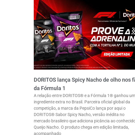
DORITOS lança Spicy Nacho de olho nos f
da Fórmula 1
A relação entre DORITOS® e a Fórmula 1® ganhou u
ingrediente extra no Brasil. Parceira oficial global da
competição, a marca da PepsiCo lança por aqui o
DORITOS® Sabor Spicy Nacho, versão inédita no
mercado brasileiro que adiciona picância ao conhecid
Queijo Nacho. O produto chega em edição limitada,
acompanhado