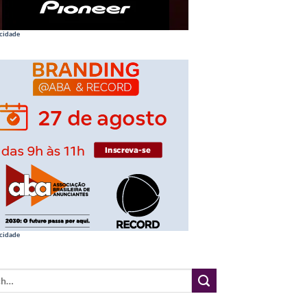
cidade
cidade