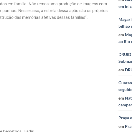
vidos em família. Não temos uma produção de imagens com
em inic
mpanhas. Nesse caso, a estrela dessa ação são os próprios
strução das memórias afetivas dessas famílias”.
Magazi
bilhão 
em
Mag
ao Rio 
DRUID 
Subma
em
DRU
Guaraná
seguid
em
Nat
campan
Praya 
em
Pra
e Demetrios Illiadis