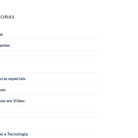
GORIAS
as
antes
ras especiais
ues
ues em Vídeo
o e Tecnologia