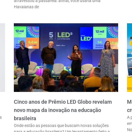
atravessou a passarela: afinal, você usaria uma
Havaianas de
Cinco anos de Prêmio LED Globo revelam
M
novo mapa da inovação na educação
cr
s
A 
brasileira
em
Onde estão as pessoas que buscam novas soluções
No
para a educação brasileira? Um levantamento feito a