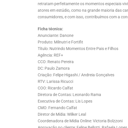
retratam perfeitamente os momentos especiais vi
atores em estúdio, como na grande maioria das ca
consumidores, e com isso, contribuímos com a con
Ficha técnica:
Anunciante: Danone
Produto: Milnutri e Fortifit
Título: Nutrindo Momentos Entre Pais e Filhos
Agência: REF+
CCO: Renato Pereira
DC: Paulo Zamora
Criação: Felipe Higashi / Andreia Gonçalves
RTV: Larissa Ricucci
COO: Ricardo Calfat
Diretora de Contas: Leonardo Rama
Executiva de Contas: Lis Lopes
CMO: Fernando Calfat
Diretor de Mídia: Wilker Leal
Coordenadora de Mídia Online: Victoria Bolzzoni
Aprovação no cliente: Felipe Bellotti, Rafaela Lopes 