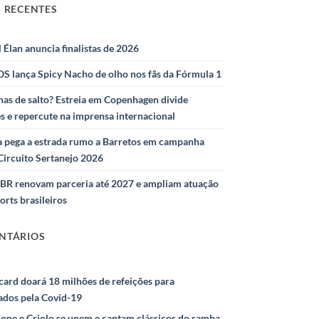
 RECENTES
l Élan anuncia finalistas de 2026
S lança Spicy Nacho de olho nos fãs da Fórmula 1
as de salto? Estreia em Copenhagen divide
s e repercute na imprensa internacional
 pega a estrada rumo a Barretos em campanha
Circuito Sertanejo 2026
IBR renovam parceria até 2027 e ampliam atuação
orts brasileiros
NTÁRIOS
ard doará 18 milhões de refeições para
ados pela Covid-19
ione e Criolo se unem e cantam clássicos do samba