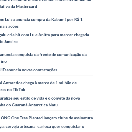
iativa da Mastercard
ne Luiza anuncia compra da Kabum! por R$ 1
mais ações
alu cria hit com Lu e Anitta para marcar chegada
de Janeiro
anuncia conquista da frente de comunicação da
rino
ID anuncia novas contratações
 Antarctica chega à marca de 1 milhão de
ores no TikTok
uralize seu estilo de vida é o convite da nova
ha do Guaraná Antarctica Natu
e ONG One Tree Planted lançam clube de assinatura
ya: cerveja artesanal carioca quer conquistar o