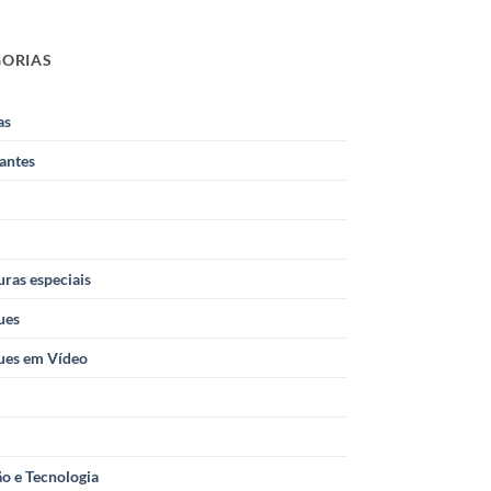
GORIAS
as
antes
ras especiais
ues
ues em Vídeo
o e Tecnologia