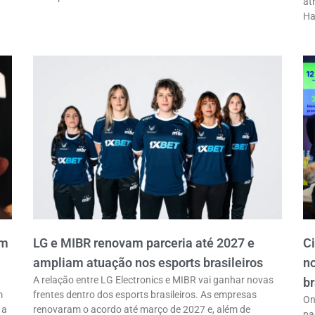
at
Ha
em
LG e MIBR renovam parceria até 2027 e
C
ampliam atuação nos esports brasileiros
n
A relação entre LG Electronics e MIBR vai ganhar novas
br
m
frentes dentro dos esports brasileiros. As empresas
On
 a
renovaram o acordo até março de 2027 e, além de
pa