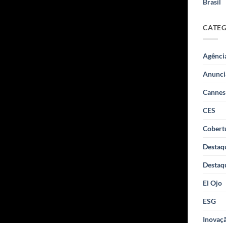
Brasil
CATE
Agênci
Anunci
Cannes
CES
Cobertu
Destaq
Destaq
El Ojo
ESG
Inovaçã