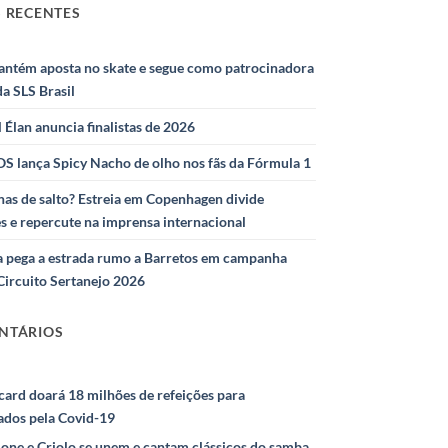
 RECENTES
antém aposta no skate e segue como patrocinadora
 da SLS Brasil
l Élan anuncia finalistas de 2026
S lança Spicy Nacho de olho nos fãs da Fórmula 1
as de salto? Estreia em Copenhagen divide
s e repercute na imprensa internacional
 pega a estrada rumo a Barretos em campanha
Circuito Sertanejo 2026
NTÁRIOS
ard doará 18 milhões de refeições para
ados pela Covid-19
ione e Criolo se unem e cantam clássicos do samba