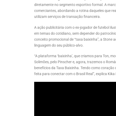
diretamente no segmento esportivo formal. A marc
comerciantes, abordando a rotina daqueles que rea
utilizam serviços de transação financeira.
A ação publicitária com o ex-jogador de futebol i
em temas do cotidiano, sem depender do patrocínio 
conceito promocional de “taxa baixinha”, a Stone 
linguagem do seu público-alvo.
“A plataforma ‘baixinha’, que criamos para Ton, m
Solimões, pelo Pinscher e, agora, trazemos o Romár
benefícios da Taxa Baixinha. Tendo como coração d
feita para conectar com o Brasil Real”, explica Kika 