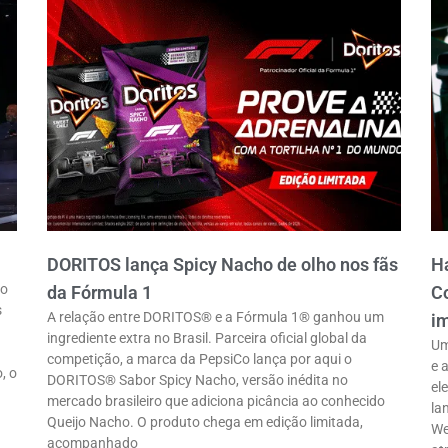
DORITOS lança Spicy Nacho de olho nos fãs
Ha
ro
da Fórmula 1
Co
s
A relação entre DORITOS® e a Fórmula 1® ganhou um
im
ingrediente extra no Brasil. Parceira oficial global da
Um
competição, a marca da PepsiCo lança por aqui o
e 
, o
DORITOS® Sabor Spicy Nacho, versão inédita no
el
mercado brasileiro que adiciona picância ao conhecido
la
Queijo Nacho. O produto chega em edição limitada,
We
acompanhado