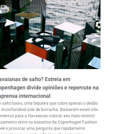
vaianas de salto? Estreia em
penhagen divide opiniões e repercute na
prensa internacional
 salto baixo, uma biqueira que cobre apenas o dedão
a inconfundível sola de borracha. Bastaram esses três
ementos para a Havaianas colocar seu mais recente
nçamento entre os assuntos da Copenhagen Fashion
ek e provocar uma pergunta que rapidamente