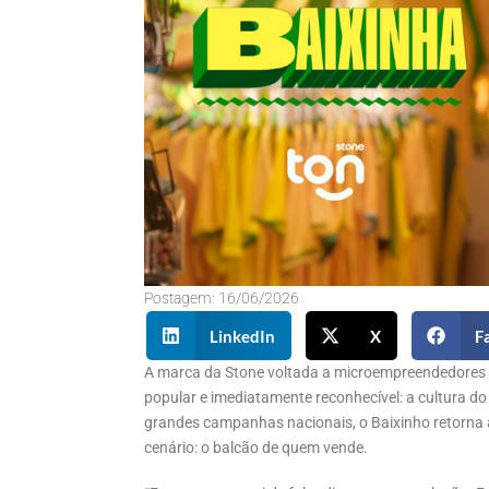
Postagem:
16/06/2026
LinkedIn
X
F
A marca da Stone voltada a microempreendedores c
popular e imediatamente reconhecível: a cultura do
grandes campanhas nacionais, o Baixinho retorna 
cenário: o balcão de quem vende.