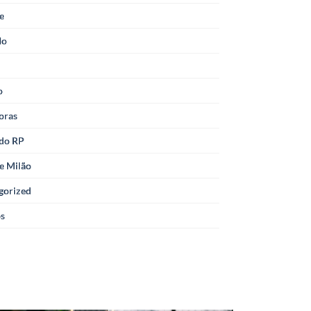
le
do
o
oras
 do RP
e Milão
gorized
os