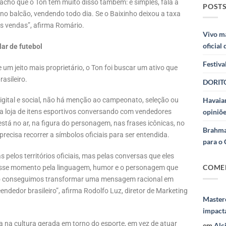
E acho que o Ton tem muito disso também: é simples, fala a
POSTS
 no balcão, vendendo todo dia. Se o Baixinho deixou a taxa
s vendas”, afirma Romário.
Vivo m
oficial
lar de futebol
Festiva
um jeito mais proprietário, o Ton foi buscar um ativo que
asileiro.
DORITO
igital e social, não há menção ao campeonato, seleção ou
Havaian
 loja de itens esportivos conversando com vendedores
opiniõe
stá no ar, na figura do personagem, nas frases icônicas, no
Brahma
ecisa recorrer a símbolos oficiais para ser entendida.
para o 
pelos territórios oficiais, mas pelas conversas que eles
COME
nesse momento pela linguagem, humor e o personagem que
io conseguimos transformar uma mensagem racional em
ndedor brasileiro”, afirma Rodolfo Luz, diretor de Marketing
Masterc
impact
 na cultura gerada em torno do esporte, em vez de atuar
em
Alc