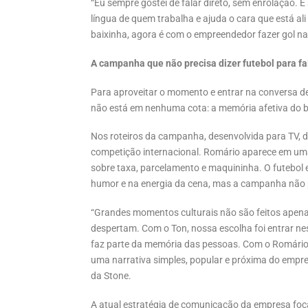
“Eu sempre gostei de falar direto, sem enrolação. 
língua de quem trabalha e ajuda o cara que está ali
baixinha, agora é com o empreendedor fazer gol na
A campanha que não precisa dizer futebol para fa
Para aproveitar o momento e entrar na conversa de 
não está em nenhuma cota: a memória afetiva do br
Nos roteiros da campanha, desenvolvida para TV, d
competição internacional. Romário aparece em uma
sobre taxa, parcelamento e maquininha. O futebol e
humor e na energia da cena, mas a campanha não pr
“Grandes momentos culturais não são feitos apenas 
despertam. Com o Ton, nossa escolha foi entrar 
faz parte da memória das pessoas. Com o Romár
uma narrativa simples, popular e próxima do empree
da Stone.
A atual estratégia de comunicação da empresa foca