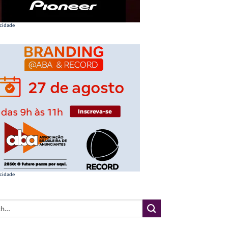
cidade
cidade