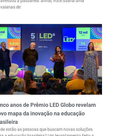
ravessou a passarela: afinal, você usaria uma
vaianas de
inco anos de Prêmio LED Globo revelam
ovo mapa da inovação na educação
asileira
de estão as pessoas que buscam novas soluções
ra a educação brasileira? Um levantamento feito a