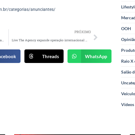
Lifesty
.br/categorias/anunciantes/
Merca
OOH
PRÓXIMO
Opiniã
Marta passa a representar o Tesouro Direto em campanha voltada a novos investidores
Live The Agency expande operação internacional e consolida presença na América Latina
Produt
acebook
Threads
WhatsApp
Raio X
Salão d
Uncate
Veícul
Vídeos