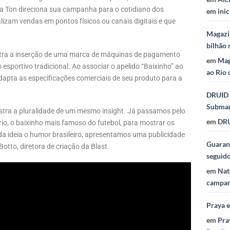
a Ton direciona sua campanha para o cotidiano dos
em inic
lizam vendas em pontos físicos ou canais digitais e que
Magazi
bilhão 
lustra a inserção de uma marca de máquinas de pagamento
em
Mag
esportivo tradicional. Ao associar o apelido “Baixinho” ao
ao Rio 
adapta as especificações comerciais de seu produto para a
DRUID 
Subma
ostra a pluralidade de um mesmo insight. Já passamos pelo
em
DRU
io, o baixinho mais famoso do futebol, para mostrar os
a ideia o humor brasileiro, apresentamos uma publicidade
Guaraná
Botto, diretora de criação da Blast.
seguid
em
Nat
campan
Praya 
em
Pra