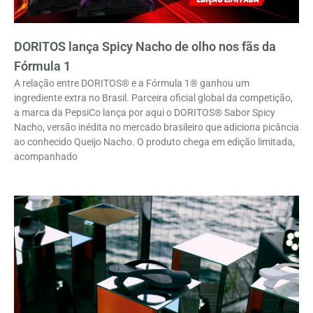
DORITOS lança Spicy Nacho de olho nos fãs da
Fórmula 1
A relação entre DORITOS® e a Fórmula 1® ganhou um
ingrediente extra no Brasil. Parceira oficial global da competição,
a marca da PepsiCo lança por aqui o DORITOS® Sabor Spicy
Nacho, versão inédita no mercado brasileiro que adiciona picância
ao conhecido Queijo Nacho. O produto chega em edição limitada,
acompanhado