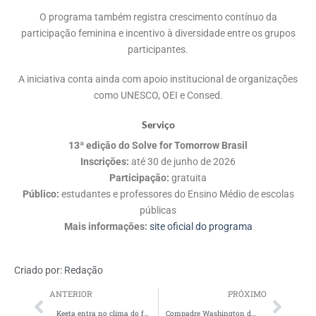
O programa também registra crescimento contínuo da
participação feminina e incentivo à diversidade entre os grupos
participantes.
A iniciativa conta ainda com apoio institucional de organizações
como UNESCO, OEI e Consed.
Serviço
13ª edição do Solve for Tomorrow Brasil
Inscrições:
até 30 de junho de 2026
Participação:
gratuita
Público:
estudantes e professores do Ensino Médio de escolas
públicas
Mais informações:
site oficial do programa
Criado por:
Redação
ANTERIOR
PRÓXIMO
Keeta entra no clima do futebol com Feiticeiro do Hexa, Galvão Bueno e ações no app
Compadre Washington dá o “tchan” em nova campanha da Castelo Alimentos