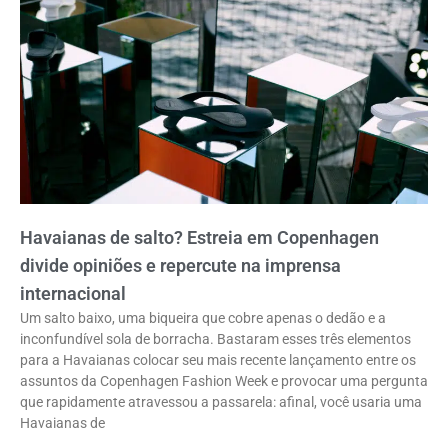
Havaianas de salto? Estreia em Copenhagen
divide opiniões e repercute na imprensa
internacional
Um salto baixo, uma biqueira que cobre apenas o dedão e a
inconfundível sola de borracha. Bastaram esses três elementos
para a Havaianas colocar seu mais recente lançamento entre os
assuntos da Copenhagen Fashion Week e provocar uma pergunta
que rapidamente atravessou a passarela: afinal, você usaria uma
Havaianas de