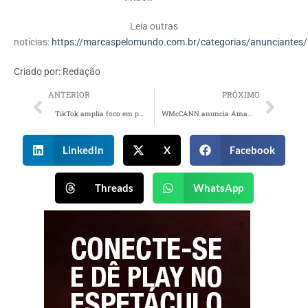
Leia outras
notícias:
https://marcaspelomundo.com.br/categorias/anunciantes/
Criado por:
Redação
ANTERIOR
PRÓXIMO
TikTok amplia foco em performance, IA e social commerce em evento para o mercado publicitário
WMcCANN anuncia Amanda Agostini como nova CSO
LinkedIn
X
Facebook
Threads
WhatsApp