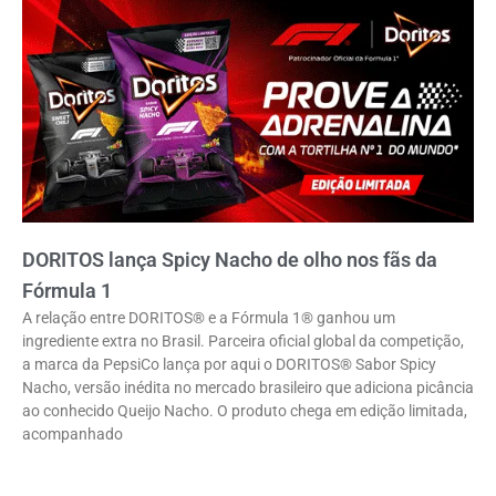
DORITOS lança Spicy Nacho de olho nos fãs da
Fórmula 1
A relação entre DORITOS® e a Fórmula 1® ganhou um
ingrediente extra no Brasil. Parceira oficial global da competição,
a marca da PepsiCo lança por aqui o DORITOS® Sabor Spicy
Nacho, versão inédita no mercado brasileiro que adiciona picância
ao conhecido Queijo Nacho. O produto chega em edição limitada,
acompanhado