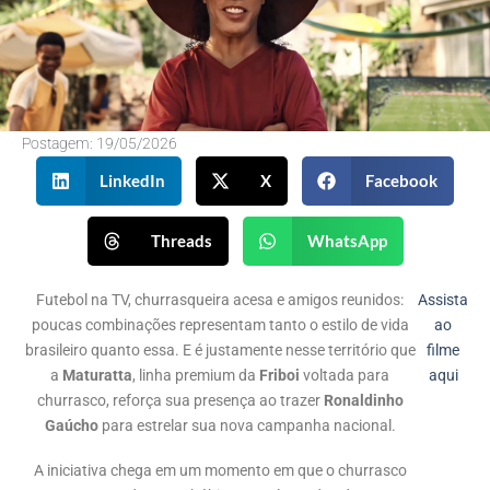
Postagem:
19/05/2026
LinkedIn
X
Facebook
Threads
WhatsApp
Futebol na TV, churrasqueira acesa e amigos reunidos:
Assista
poucas combinações representam tanto o estilo de vida
ao
brasileiro quanto essa. E é justamente nesse território que
filme
a
Maturatta
, linha premium da
Friboi
voltada para
aqui
churrasco, reforça sua presença ao trazer
Ronaldinho
Gaúcho
para estrelar sua nova campanha nacional.
A iniciativa chega em um momento em que o churrasco