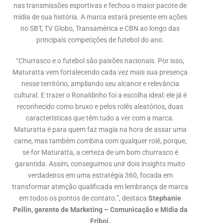
nas transmissões esportivas e fechou o maior pacote de
mídia de sua história. A marca estará presente em ações
no SBT, TV Globo, Transamérica e CBN ao longo das
principais competições de futebol do ano.
“Churrasco e o futebol são paixões nacionais. Por isso,
Maturatta vem fortalecendo cada vez mais sua presença
nesse território, ampliando seu alcance e relevância
cultural. E trazer o Ronaldinho foi a escolha ideal: ele já é
reconhecido como bruxo e pelos rolês aleatórios, duas
características que têm tudo a ver com a marca.
Maturatta é para quem faz magia na hora de assar uma
carne, mas também combina com qualquer rolê, porque,
se for Maturatta, a certeza de um bom churrasco é
garantida. Assim, conseguimos unir dois insights muito
verdadeiros em uma estratégia 360, focada em
transformar atenção qualificada em lembrança de marca
em todos os pontos de contato.”, destaca
Stephanie
Pellin, gerente de Marketing – Comunicação e Mídia da
Friboi.