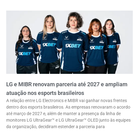
LG e MIBR renovam parceria até 2027 e ampliam
atuação nos esports brasileiros
A relação entre LG Electronics e MIBR vai ganhar novas frentes
dentro dos esports brasileiros. As empresas renovaram o acordo
até março de 2027 e, além de manter a presença da linha de
monitores LG UltraGear™ e LG UltraGear™ OLED junto às equipes
da organização, decidiram estender a parceria para