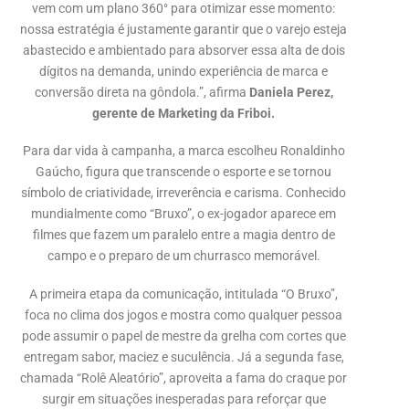
vem com um plano 360° para otimizar esse momento:
nossa estratégia é justamente garantir que o varejo esteja
abastecido e ambientado para absorver essa alta de dois
dígitos na demanda, unindo experiência de marca e
conversão direta na gôndola.”, afirma
Daniela Perez,
gerente de Marketing da Friboi.
Para dar vida à campanha, a marca escolheu Ronaldinho
Gaúcho, figura que transcende o esporte e se tornou
símbolo de criatividade, irreverência e carisma. Conhecido
mundialmente como “Bruxo”, o ex-jogador aparece em
filmes que fazem um paralelo entre a magia dentro de
campo e o preparo de um churrasco memorável.
A primeira etapa da comunicação, intitulada “O Bruxo”,
foca no clima dos jogos e mostra como qualquer pessoa
pode assumir o papel de mestre da grelha com cortes que
entregam sabor, maciez e suculência. Já a segunda fase,
chamada “Rolê Aleatório”, aproveita a fama do craque por
surgir em situações inesperadas para reforçar que