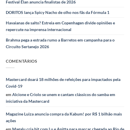
Festival Élan anuncia finalistas de 2026
DORITOS lança Spicy Nacho de olho nos fãs da Fórmula 1
Havaianas de salto? Estreia em Copenhagen divide opiniões e
repercute na imprensa internacional
Brahma pega a estrada rumo a Barretos em campanha para o
Circuito Sertanejo 2026
COMENTÁRIOS
Mastercard doará 18 milhões de refeições para impactados pela
Covid-19
em
Alcione e Criolo se unem e cantam clássicos do samba em
iniciativa da Mastercard
Magazine Luiza anuncia compra da Kabum! por R$ 1 bilhão mais
ações
em
Magalu cria hit com Lu e Anitta para marcar chegada ao Rio de