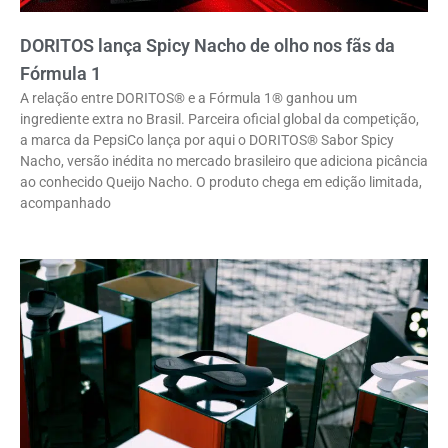
DORITOS lança Spicy Nacho de olho nos fãs da
Fórmula 1
A relação entre DORITOS® e a Fórmula 1® ganhou um
ingrediente extra no Brasil. Parceira oficial global da competição,
a marca da PepsiCo lança por aqui o DORITOS® Sabor Spicy
Nacho, versão inédita no mercado brasileiro que adiciona picância
ao conhecido Queijo Nacho. O produto chega em edição limitada,
acompanhado