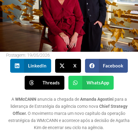
Postagem:
19/05/2026
LinkedIn
X
Facebook
Threads
WhatsApp
A
WMcCANN
anuncia a chegada de
Amanda Agostini
para a
liderança de Estratégia da agência como nova
Chief Strategy
Officer.
O movimento marca um novo capítulo da operação
estratégica da WMcCANN e acontece após a decisão de Agatha
Kim de encerrar seu ciclo na agência.