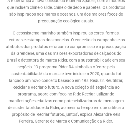
A Rider lança a nova coleção da Rider R4 Spaces, com 5 modelos
que incluem chinelo slide, chinelo de dedo e papetes. Os produtos
são inspirados nos mares e oceanos, um dos maiores focos de
preocupação ecológica atuais.
O ecossistema marinho também inspirou as cores, formas,
texturas e estampas dos modelos. O conceito da campanha e os
atributos dos produtos reforçam o compromisso e a preocupação
da Grendene, uma das maiores exportadoras de calçados do
Brasil e detentora da marca Rider, com a sustentabilidade em seu
negócio. “O programa Rider R4 simboliza o ‘corre pela
sustentabilidade’ da marca e teve início em 2020, quando foi
lançado um novo conceito baseado em 4Rs: Reduzir, Reutilizar,
Reciclar e Recriar o futuro. A nova coleção dá sequência ao
programa, agora com foco no R de Recriar, utilizando
manifestações criativas como potencializadoras da mensagem
de sustentabilidade da Rider, ao mesmo tempo em que ratifica o
propósito de ‘Recriar futuros, juntos’, explica Alexandre Reis
Ferreira, Gerente de Marca e Comunicação da Rider.