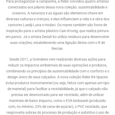
Para protagonizar a campanha, a Rider convidou quatro artistas
conectados aos pilares dessa nova coleção: sustentabilidade e
oceanos. A natureza e as águas são elementos-chave em
diversas culturas e crenças, e elas influenciam a vida e a obra dos
cantores Luedji Luna e Hodari. Os mares também são fonte de
inspiração para o artista plástico Caio Kronig, que realiza pintura
em panos. Já o artista Desali Xo utiliza resíduos para desenvolver
suas criações, estabelecendo uma ligação direta com o R de
Recriar.
Desde 2011, a Grendene vem realizando diversas ações para
reduzir os impactos ambientais de suas operações e produtos,
combinando os princípios da sustentabilidade com o conforto e o
design único de seus calçados. A nova coleção Rider R4 Spaces
inclui produtos monomaterial (ou seja, feitos com apenas um tipo
de material) para facilitar a reciclabilidade, já que o calçado não
precisa ser desmontado para ser reciclado, além de utilizar
materiais de baixo impacto, como o EVA biobased (produzido
com, no mínimo, 25% de cana-de-açúcar), o PVC reciclado, que
reaproveita sobras do processo de produção e substitui o uso de