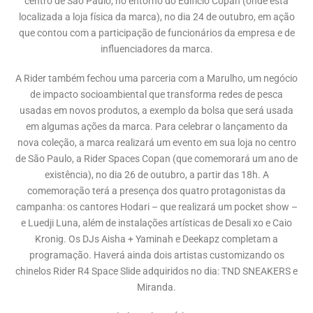
centro de São Paulo, no entorno do Edifício Copan (onde está
localizada a loja física da marca), no dia 24 de outubro, em ação
que contou com a participação de funcionários da empresa e de
influenciadores da marca.
A Rider também fechou uma parceria com a Marulho, um negócio
de impacto socioambiental que transforma redes de pesca
usadas em novos produtos, a exemplo da bolsa que será usada
em algumas ações da marca. Para celebrar o lançamento da
nova coleção, a marca realizará um evento em sua loja no centro
de São Paulo, a Rider Spaces Copan (que comemorará um ano de
existência), no dia 26 de outubro, a partir das 18h. A
comemoração terá a presença dos quatro protagonistas da
campanha: os cantores Hodari – que realizará um pocket show –
e Luedji Luna, além de instalações artísticas de Desali xo e Caio
Kronig. Os DJs Aisha + Yaminah e Deekapz completam a
programação. Haverá ainda dois artistas customizando os
chinelos Rider R4 Space Slide adquiridos no dia: TND SNEAKERS e
Miranda.