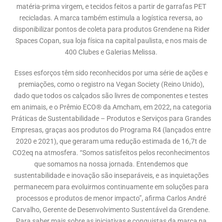
matéria-prima virgem, e tecidos feitos a partir de garrafas PET
recicladas. A marca também estimula a logística reversa, ao
disponibilizar pontos de coleta para produtos Grendene na Rider
Spaces Copan, sua loja física na capital paulista, e nos mais de
400 Clubes e Galerias Melissa.
Esses esforços têm sido reconhecidos por uma série de ações e
premiações, como o registro na Vegan Society (Reino Unido),
dado que todos os calçados são livres de componentes e testes
em animais, e o Prêmio ECO® da Amcham, em 2022, na categoria
Práticas de Sustentabilidade – Produtos e Serviços para Grandes
Empresas, graças aos produtos do Programa R4 (lançados entre
2020 e 2021), que geraram uma redução estimada de 16,7t de
CO2eq na atmosfera. “Somos satisfeitos pelos reconhecimentos
que somamos na nossa jornada. Entendemos que
sustentabilidade e inovação são inseparáveis, e as inquietações
permanecem para evoluirmos continuamente em soluções para
processos e produtos de menor impacto”, afirma Carlos André
Carvalho, Gerente de Desenvolvimento Sustentável da Grendene.
Para saber mais sobre as iniciativas e conquistas da marca na