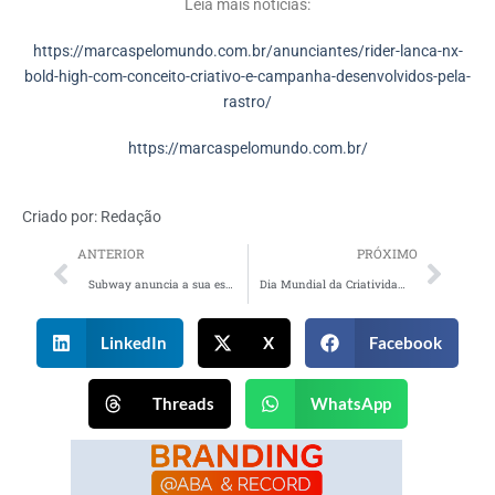
Leia mais notícias:
https://marcaspelomundo.com.br/anunciantes/rider-lanca-nx-
bold-high-com-conceito-criativo-e-campanha-desenvolvidos-pela-
rastro/
https://marcaspelomundo.com.br/
Criado por:
Redação
ANTERIOR
PRÓXIMO
Subway anuncia a sua estreia como patrocinadora oficial do COB
Dia Mundial da Criatividade acelera expansão global
LinkedIn
X
Facebook
Threads
WhatsApp