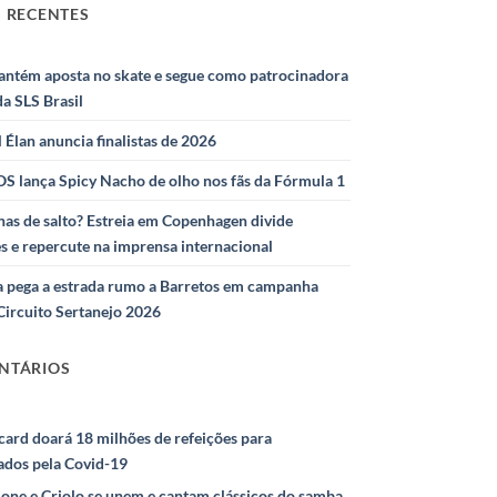
 RECENTES
antém aposta no skate e segue como patrocinadora
 da SLS Brasil
l Élan anuncia finalistas de 2026
S lança Spicy Nacho de olho nos fãs da Fórmula 1
as de salto? Estreia em Copenhagen divide
s e repercute na imprensa internacional
 pega a estrada rumo a Barretos em campanha
Circuito Sertanejo 2026
NTÁRIOS
ard doará 18 milhões de refeições para
ados pela Covid-19
ione e Criolo se unem e cantam clássicos do samba