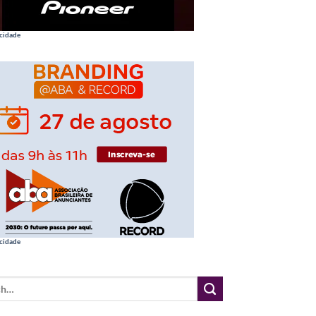
cidade
cidade