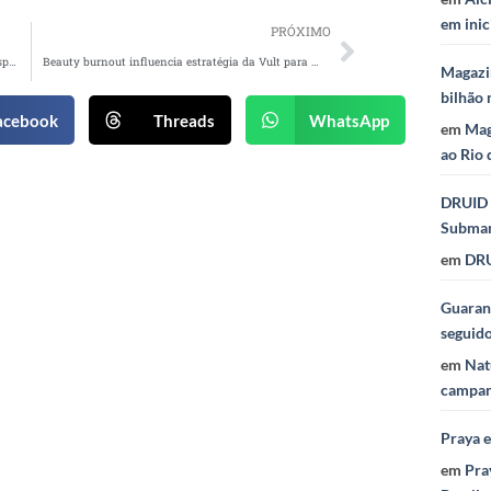
em inic
PRÓXIMO
Ivete Sangalo embala campanha da Perdigão inspirada nas tradições do São João nordestino
Beauty burnout influencia estratégia da Vult para simplificar os cuidados com os cabelos
Magazi
bilhão 
acebook
Threads
WhatsApp
em
Mag
ao Rio 
DRUID 
Subma
em
DRU
Guaraná
seguid
em
Nat
campan
Praya 
em
Pra