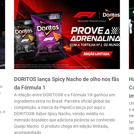
DORITOS lança Spicy Nacho de olho nos fãs
Ha
ro
da Fórmula 1
Co
s
A relação entre DORITOS® e a Fórmula 1® ganhou um
im
ingrediente extra no Brasil. Parceira oficial global da
Um
competição, a marca da PepsiCo lança por aqui o
e 
, o
DORITOS® Sabor Spicy Nacho, versão inédita no
el
mercado brasileiro que adiciona picância ao conhecido
la
Queijo Nacho. O produto chega em edição limitada,
We
acompanhado