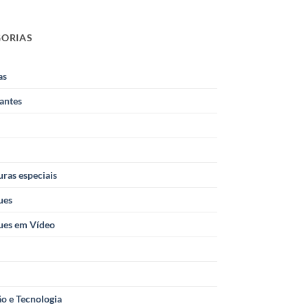
GORIAS
as
antes
ras especiais
ues
ues em Vídeo
o e Tecnologia