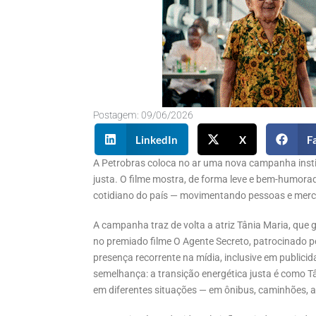
Postagem:
09/06/2026
LinkedIn
X
F
A Petrobras coloca no ar uma nova campanha insti
justa.
O filme mostra,
de forma leve e bem-humora
cotidiano do país — movimentando pessoas e merca
A campanha traz de volta a atriz Tânia Maria, que
no premiado filme O Agente Secreto, patrocinado p
presença recorrente na mídia, inclusive em publici
semelhança: a transição energética justa é como Tâ
em diferentes situações — em ônibus, caminhões, av