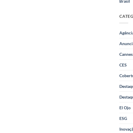
Brasil
CATE
Agênci
Anunci
Cannes
CES
Cobertu
Destaq
Destaq
El Ojo
ESG
Inovaçã