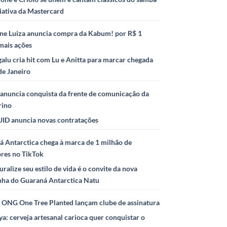
iativa da Mastercard
ne Luiza anuncia compra da Kabum! por R$ 1
mais ações
alu cria hit com Lu e Anitta para marcar chegada
de Janeiro
anuncia conquista da frente de comunicação da
rino
ID anuncia novas contratações
 Antarctica chega à marca de 1 milhão de
ores no TikTok
uralize seu estilo de vida é o convite da nova
ha do Guaraná Antarctica Natu
e ONG One Tree Planted lançam clube de assinatura
ya: cerveja artesanal carioca quer conquistar o