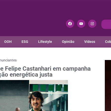
OOH
ESG
Lifestyle
Opinião
Vídeos
Cob
nunciantes
 e Felipe Castanhari em campanha
ção energética justa