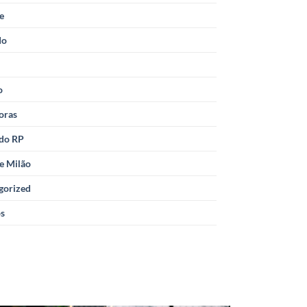
le
do
o
oras
 do RP
e Milão
gorized
os