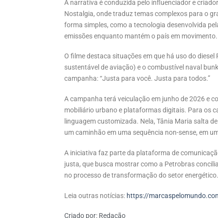
A narrativa é conduzida pelo influenciador e criad
Nostalgia, onde traduz temas complexos para o gr
forma simples, como a tecnologia desenvolvida pe
emissões enquanto mantém o país em movimento.
O filme destaca situações em que há uso do diesel 
sustentável de aviação) e o combustível naval bun
campanha: “Justa para você. Justa para todos.”
A campanha terá veiculação em junho de 2026 e con
mobiliário urbano e plataformas digitais. Para os 
linguagem customizada. Nela, Tânia Maria salta d
um caminhão em uma sequência non-sense, em uma 
A iniciativa faz parte da plataforma de comunicaç
justa, que busca mostrar como a Petrobras concili
no processo de transformação do setor energético
Leia outras notícias:
https://marcaspelomundo.com
Criado por:
Redação