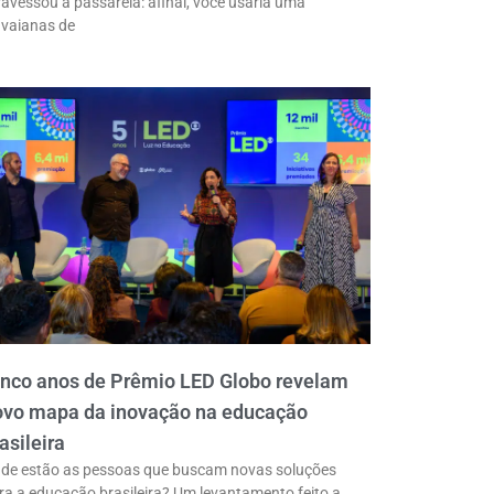
ravessou a passarela: afinal, você usaria uma
vaianas de
inco anos de Prêmio LED Globo revelam
ovo mapa da inovação na educação
asileira
de estão as pessoas que buscam novas soluções
ra a educação brasileira? Um levantamento feito a