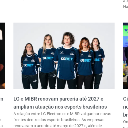
at
Ha
em
LG e MIBR renovam parceria até 2027 e
C
ampliam atuação nos esports brasileiros
n
A relação entre LG Electronics e MIBR vai ganhar novas
br
m
frentes dentro dos esports brasileiros. As empresas
On
 a
renovaram o acordo até março de 2027 e, além de
pa