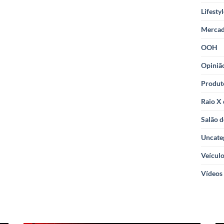
Lifesty
Merca
OOH
Opiniã
Produt
Raio X
Salão d
Uncate
Veícul
Vídeos