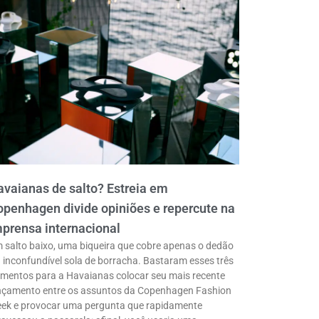
vaianas de salto? Estreia em
penhagen divide opiniões e repercute na
prensa internacional
 salto baixo, uma biqueira que cobre apenas o dedão
a inconfundível sola de borracha. Bastaram esses três
ementos para a Havaianas colocar seu mais recente
nçamento entre os assuntos da Copenhagen Fashion
ek e provocar uma pergunta que rapidamente