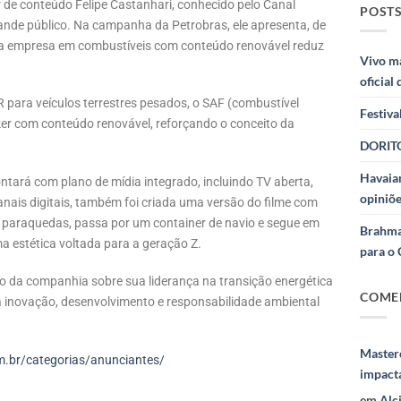
or de conteúdo Felipe Castanhari, conhecido pelo Canal
POSTS
ande público. Na campanha da Petrobras, ele apresenta, de
la empresa em combustíveis com conteúdo renovável reduz
Vivo m
oficial
R para veículos terrestres pesados, o SAF (combustível
Festiva
ker com conteúdo renovável, reforçando o conceito da
DORITO
Havaian
tará com plano de mídia integrado, incluindo TV aberta,
opiniõe
canais digitais, também foi criada uma versão do filme com
e paraquedas, passa por um container de navio e segue em
Brahma
estética voltada para a geração Z.
para o 
ão da companhia sobre sua liderança na transição energética
COME
a inovação, desenvolvimento e responsabilidade ambiental
.
Masterc
.br/categorias/anunciantes/
impact
em
Alc