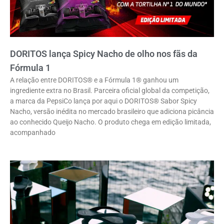
DORITOS lança Spicy Nacho de olho nos fãs da
Fórmula 1
A relação entre DORITOS® e a Fórmula 1® ganhou um
ingrediente extra no Brasil. Parceira oficial global da competição,
a marca da PepsiCo lança por aqui o DORITOS® Sabor Spicy
Nacho, versão inédita no mercado brasileiro que adiciona picância
ao conhecido Queijo Nacho. O produto chega em edição limitada,
acompanhado