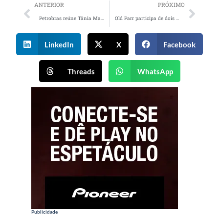
ANTERIOR
PRÓXIMO
Petrobras reúne Tânia Maria e Felipe Castanhari em campanha sobre a transição energética justa
Old Parr participa de dois dos maiores festejos juninos do Nordeste em 2026
LinkedIn
X
Facebook
Threads
WhatsApp
Publicidade