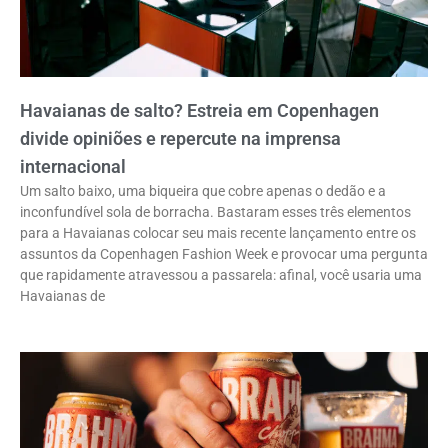
Havaianas de salto? Estreia em Copenhagen
divide opiniões e repercute na imprensa
internacional
Um salto baixo, uma biqueira que cobre apenas o dedão e a
inconfundível sola de borracha. Bastaram esses três elementos
para a Havaianas colocar seu mais recente lançamento entre os
assuntos da Copenhagen Fashion Week e provocar uma pergunta
que rapidamente atravessou a passarela: afinal, você usaria uma
Havaianas de