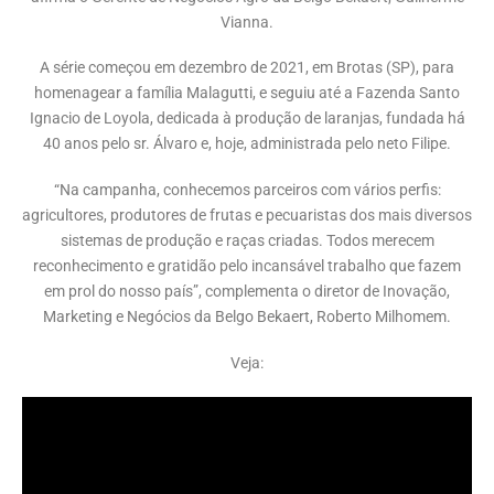
Vianna.
A série começou em dezembro de 2021, em Brotas (SP), para
homenagear a família Malagutti, e seguiu até a Fazenda Santo
Ignacio de Loyola, dedicada à produção de laranjas, fundada há
40 anos pelo sr. Álvaro e, hoje, administrada pelo neto Filipe.
“Na campanha, conhecemos parceiros com vários perfis:
agricultores, produtores de frutas e pecuaristas dos mais diversos
sistemas de produção e raças criadas. Todos merecem
reconhecimento e gratidão pelo incansável trabalho que fazem
em prol do nosso país”, complementa o diretor de Inovação,
Marketing e Negócios da Belgo Bekaert, Roberto Milhomem.
Veja: