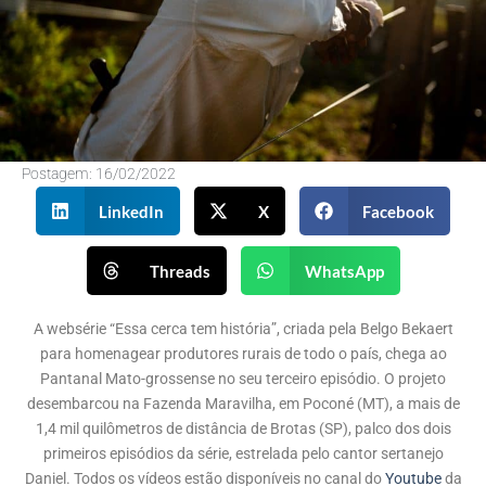
Postagem:
16/02/2022
LinkedIn
X
Facebook
Threads
WhatsApp
A websérie “Essa cerca tem história”, criada pela Belgo Bekaert
para homenagear produtores rurais de todo o país, chega ao
Pantanal Mato-grossense no seu terceiro episódio. O projeto
desembarcou na Fazenda Maravilha, em Poconé (MT), a mais de
1,4 mil quilômetros de distância de Brotas (SP), palco dos dois
primeiros episódios da série, estrelada pelo cantor sertanejo
Daniel. Todos os vídeos estão disponíveis no canal do
Youtube
da