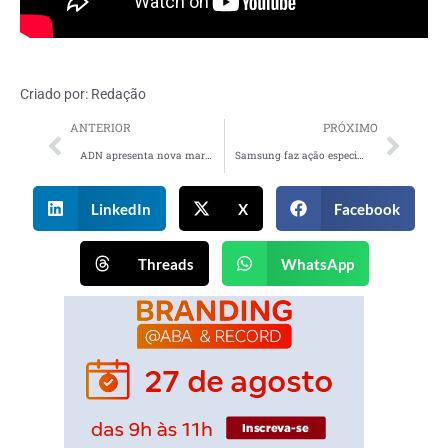
Criado por:
Redação
ANTERIOR
PRÓXIMO
ADN apresenta nova marca com foco em qualidade de vida
Samsung faz ação especial da linha Galaxy S22 5G no metaverso de Fortnite
LinkedIn
X
Facebook
Threads
WhatsApp