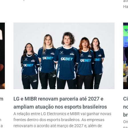
at
Ha
em
LG e MIBR renovam parceria até 2027 e
C
ampliam atuação nos esports brasileiros
n
A relação entre LG Electronics e MIBR vai ganhar novas
br
m
frentes dentro dos esports brasileiros. As empresas
On
 a
renovaram o acordo até março de 2027 e, além de
pa