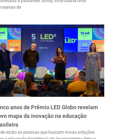
ravessou a passarela: afinal, você usaria uma
vaianas de
inco anos de Prêmio LED Globo revelam
ovo mapa da inovação na educação
asileira
de estão as pessoas que buscam novas soluções
ra a educação brasileira? Um levantamento feito a