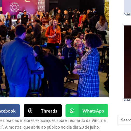
Publi
Publi
acebook
Threads
WhatsApp
 de uma das maiores exposições sobre Leonardo da Vinci na
”. A mostra, que abriu ao público no dia dia 20 de julho,