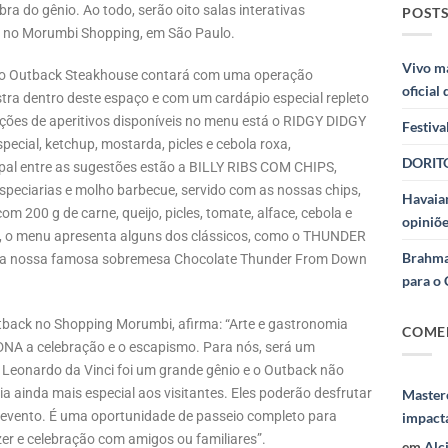
a do gênio. Ao todo, serão oito salas interativas
POSTS
ada no Morumbi Shopping, em São Paulo.
Vivo m
a, o Outback Steakhouse contará com uma operação
oficial
tra dentro deste espaço e com um cardápio especial repleto
pções de aperitivos disponíveis no menu está o RIDGY DIDGY
Festiva
ecial, ketchup, mostarda, picles e cebola roxa,
DORITO
pal entre as sugestões estão a BILLY RIBS COM CHIPS,
speciarias e molho barbecue, servido com as nossas chips,
Havaian
200 g de carne, queijo, picles, tomate, alface, cebola e
opiniõe
a, o menu apresenta alguns dos clássicos, como o THUNDER
Brahma
 da nossa famosa sobremesa Chocolate Thunder From Down
para o 
utback no Shopping Morumbi, afirma: “Arte e gastronomia
COME
DNA a celebração e o escapismo. Para nós, será um
. Leonardo da Vinci foi um grande gênio e o Outback não
ia ainda mais especial aos visitantes. Eles poderão desfrutar
Masterc
o evento. É uma oportunidade de passeio completo para
impact
er e celebração com amigos ou familiares”.
em
Alc