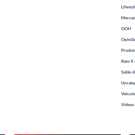
Lifesty
Merca
OOH
Opiniã
Produt
Raio X
Salão d
Uncate
Veícul
Vídeos