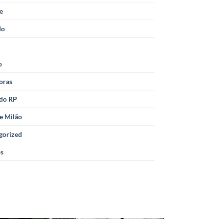
le
do
o
oras
 do RP
e Milão
gorized
os