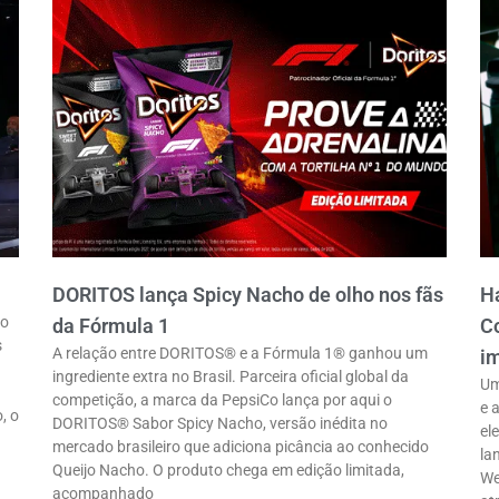
DORITOS lança Spicy Nacho de olho nos fãs
Ha
ro
da Fórmula 1
Co
s
A relação entre DORITOS® e a Fórmula 1® ganhou um
im
ingrediente extra no Brasil. Parceira oficial global da
Um
competição, a marca da PepsiCo lança por aqui o
e 
, o
DORITOS® Sabor Spicy Nacho, versão inédita no
el
mercado brasileiro que adiciona picância ao conhecido
la
Queijo Nacho. O produto chega em edição limitada,
We
acompanhado