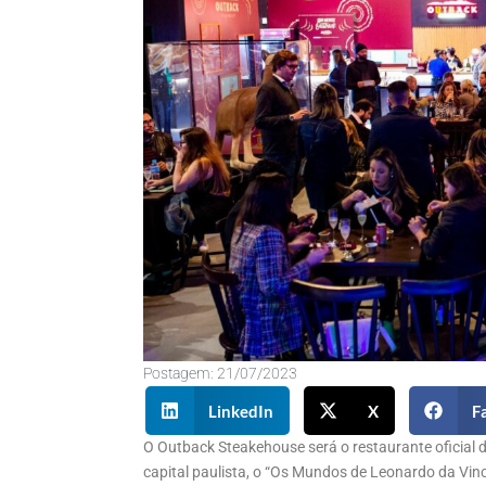
Postagem:
21/07/2023
LinkedIn
X
F
O Outback Steakehouse será o restaurante oficial
capital paulista, o “Os Mundos de Leonardo da Vinci