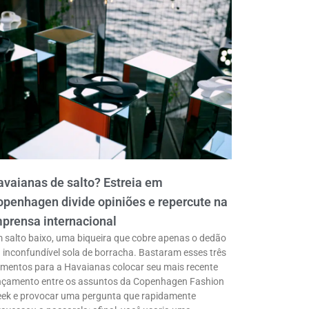
vaianas de salto? Estreia em
penhagen divide opiniões e repercute na
prensa internacional
 salto baixo, uma biqueira que cobre apenas o dedão
a inconfundível sola de borracha. Bastaram esses três
ementos para a Havaianas colocar seu mais recente
nçamento entre os assuntos da Copenhagen Fashion
ek e provocar uma pergunta que rapidamente