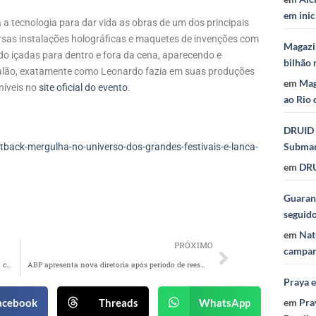
em inic
a tecnologia para dar vida as obras de um dos principais
rsas instalações holográficas e maquetes de invenções com
Magazi
o içadas para dentro e fora da cena, aparecendo e
bilhão 
alão, exatamente como Leonardo fazia em suas produções
em
Mag
níveis no
site oficial do evento
.
ao Rio 
DRUID 
Subma
ack-mergulha-no-universo-dos-grandes-festivais-e-lanca-
em
DRU
Guaraná
seguid
em
Nat
PRÓXIMO
campan
Bradesco embarca no Mundo Barbie em parceria com a cantora Kelly Key
ABP apresenta nova diretoria após período de reestruturação
Praya 
acebook
Threads
WhatsApp
em
Pra