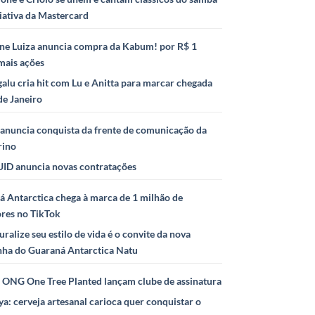
iativa da Mastercard
ne Luiza anuncia compra da Kabum! por R$ 1
mais ações
alu cria hit com Lu e Anitta para marcar chegada
de Janeiro
anuncia conquista da frente de comunicação da
rino
ID anuncia novas contratações
 Antarctica chega à marca de 1 milhão de
ores no TikTok
uralize seu estilo de vida é o convite da nova
ha do Guaraná Antarctica Natu
e ONG One Tree Planted lançam clube de assinatura
ya: cerveja artesanal carioca quer conquistar o