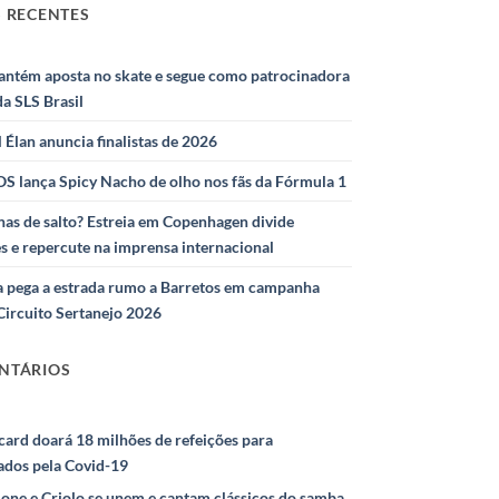
 RECENTES
antém aposta no skate e segue como patrocinadora
 da SLS Brasil
l Élan anuncia finalistas de 2026
S lança Spicy Nacho de olho nos fãs da Fórmula 1
as de salto? Estreia em Copenhagen divide
s e repercute na imprensa internacional
 pega a estrada rumo a Barretos em campanha
Circuito Sertanejo 2026
NTÁRIOS
ard doará 18 milhões de refeições para
ados pela Covid-19
ione e Criolo se unem e cantam clássicos do samba