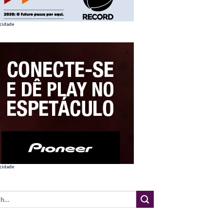
cidade
cidade