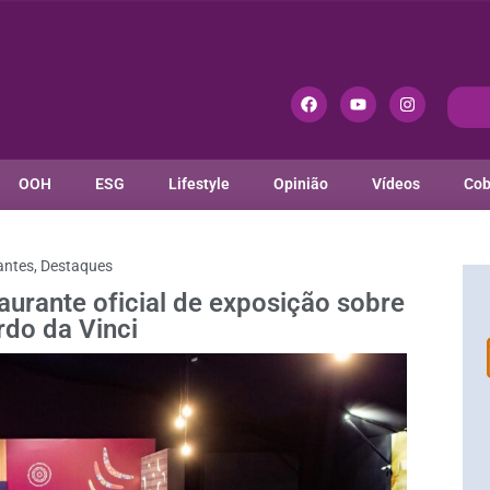
OOH
ESG
Lifestyle
Opinião
Vídeos
Cob
antes
,
Destaques
aurante oficial de exposição sobre
do da Vinci