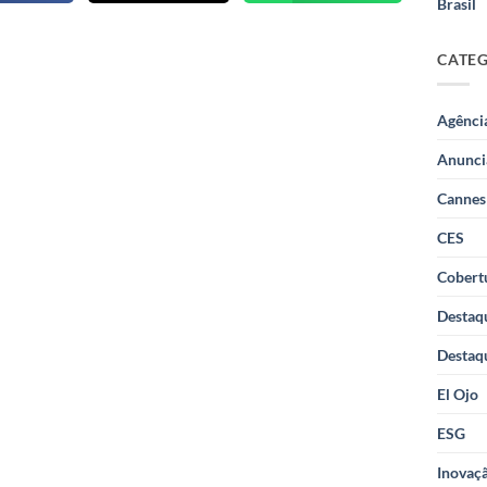
Brasil
CATE
Agênci
Anunci
Cannes
CES
Cobertu
Destaq
Destaq
El Ojo
ESG
Inovaçã