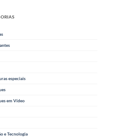
GORIAS
as
antes
ras especiais
ues
ues em Vídeo
o e Tecnologia