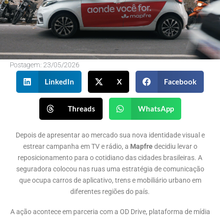
Postagem:
23/05/2026
LinkedIn
X
Facebook
Threads
WhatsApp
Depois de apresentar ao mercado sua nova identidade visual e
estrear campanha em TV e rádio, a
Mapfre
decidiu levar o
reposicionamento para o cotidiano das cidades brasileiras. A
seguradora colocou nas ruas uma estratégia de comunicação
que ocupa carros de aplicativo, trens e mobiliário urbano em
diferentes regiões do país.
A ação acontece em parceria com a OD Drive, plataforma de mídia