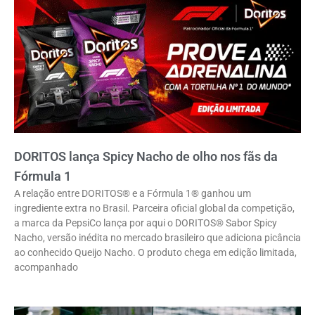
DORITOS lança Spicy Nacho de olho nos fãs da
Fórmula 1
A relação entre DORITOS® e a Fórmula 1® ganhou um
ingrediente extra no Brasil. Parceira oficial global da competição,
a marca da PepsiCo lança por aqui o DORITOS® Sabor Spicy
Nacho, versão inédita no mercado brasileiro que adiciona picância
ao conhecido Queijo Nacho. O produto chega em edição limitada,
acompanhado