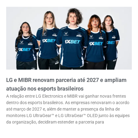
LG e MIBR renovam parceria até 2027 e ampliam
atuação nos esports brasileiros
A relação entre LG Electronics e MIBR vai ganhar novas frentes
dentro dos esports brasileiros. As empresas renovaram o acordo
até março de 2027 e, além de manter a presença da linha de
monitores LG UltraGear™ e LG UltraGear™ OLED junto às equipes
da organização, decidiram estender a parceria para