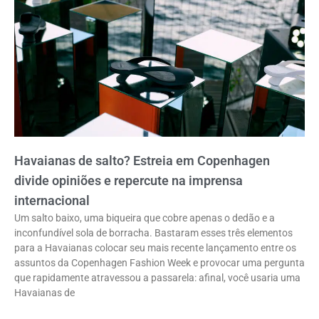
Havaianas de salto? Estreia em Copenhagen
divide opiniões e repercute na imprensa
internacional
Um salto baixo, uma biqueira que cobre apenas o dedão e a
inconfundível sola de borracha. Bastaram esses três elementos
para a Havaianas colocar seu mais recente lançamento entre os
assuntos da Copenhagen Fashion Week e provocar uma pergunta
que rapidamente atravessou a passarela: afinal, você usaria uma
Havaianas de