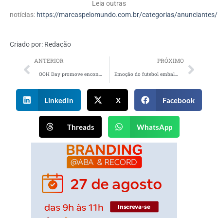
Leia outras
notícias:
https://marcaspelomundo.com.br/categorias/anunciantes/
Criado por:
Redação
ANTERIOR
PRÓXIMO
OOH Day promove encontro entre marcas, agências e lideranças em Porto Alegre
Emoção do futebol embala nova campanha da Super Bonder
LinkedIn
X
Facebook
Threads
WhatsApp