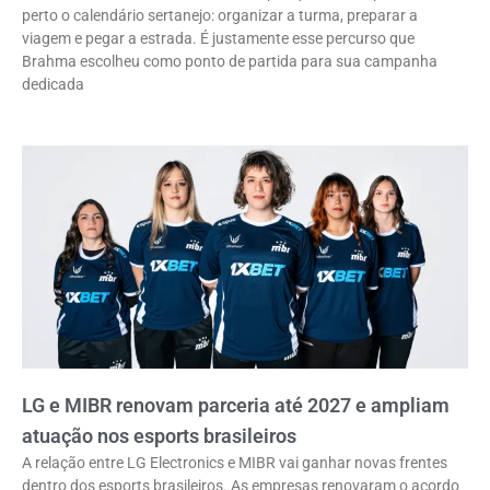
perto o calendário sertanejo: organizar a turma, preparar a
viagem e pegar a estrada. É justamente esse percurso que
Brahma escolheu como ponto de partida para sua campanha
dedicada
LG e MIBR renovam parceria até 2027 e ampliam
atuação nos esports brasileiros
A relação entre LG Electronics e MIBR vai ganhar novas frentes
dentro dos esports brasileiros. As empresas renovaram o acordo