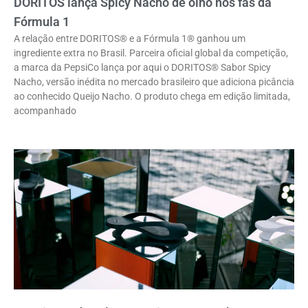
DORITOS lança Spicy Nacho de olho nos fãs da
Fórmula 1
A relação entre DORITOS® e a Fórmula 1® ganhou um
ingrediente extra no Brasil. Parceira oficial global da competição,
a marca da PepsiCo lança por aqui o DORITOS® Sabor Spicy
Nacho, versão inédita no mercado brasileiro que adiciona picância
ao conhecido Queijo Nacho. O produto chega em edição limitada,
acompanhado