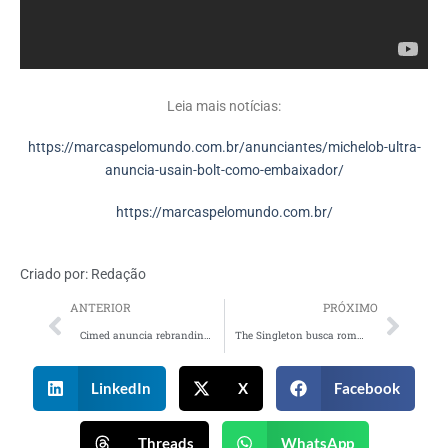
Leia mais notícias:
https://marcaspelomundo.com.br/anunciantes/michelob-ultra-
anuncia-usain-bolt-como-embaixador/
https://marcaspelomundo.com.br/
Criado por:
Redação
ANTERIOR
PRÓXIMO
Cimed anuncia rebranding da marca Dermafeme e estreia nova campanha
The Singleton busca romper paradigmas no consumo de whisky em nova campanha
LinkedIn
X
Facebook
Threads
WhatsApp