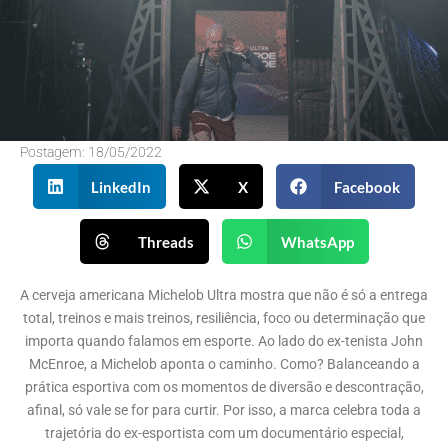
Postagem:
18/05/2022
LinkedIn
X
Facebook
Threads
WhatsApp
A cerveja americana Michelob Ultra mostra que não é só a entrega
total, treinos e mais treinos, resiliência, foco ou determinação que
importa quando falamos em esporte. Ao lado do ex-tenista John
McEnroe, a Michelob aponta o caminho. Como? Balanceando a
prática esportiva com os momentos de diversão e descontração,
afinal, só vale se for para curtir. Por isso, a marca celebra toda a
trajetória do ex-esportista com um documentário especial,