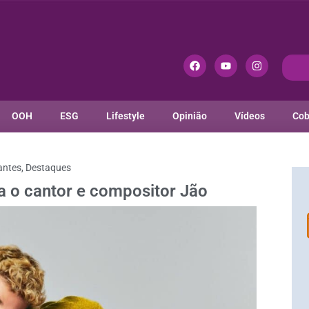
OOH
ESG
Lifestyle
Opinião
Vídeos
Cob
antes
,
Destaques
a o cantor e compositor Jão