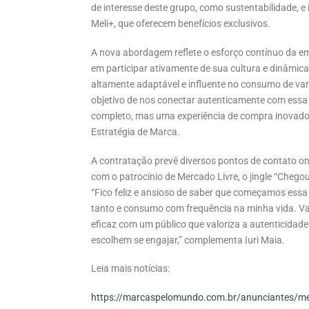
de interesse deste grupo, como sustentabilidade, 
Meli+, que oferecem benefícios exclusivos.
A nova abordagem reflete o esforço contínuo da e
em participar ativamente de sua cultura e dinâmica 
altamente adaptável e influente no consumo de var
objetivo de nos conectar autenticamente com essa
completo, mas uma experiência de compra inovadora 
Estratégia de Marca.
A contratação prevê diversos pontos de contato on 
com o patrocínio de Mercado Livre, o jingle “Chego
“Fico feliz e ansioso de saber que começamos ess
tanto e consumo com frequência na minha vida. Vai s
eficaz com um público que valoriza a autenticidad
escolhem se engajar,” complementa Iuri Maia.
Leia mais notícias:
https://marcaspelomundo.com.br/anunciantes/mer