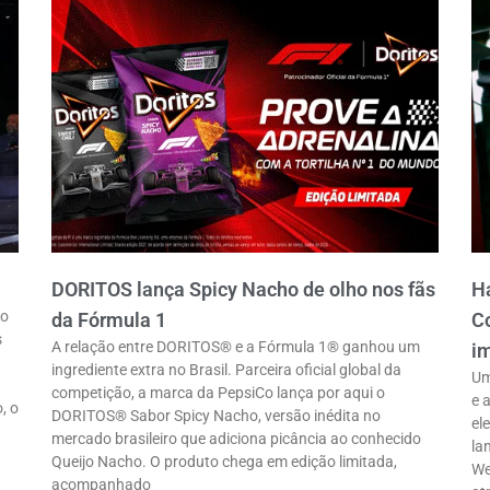
DORITOS lança Spicy Nacho de olho nos fãs
Ha
ro
da Fórmula 1
Co
s
A relação entre DORITOS® e a Fórmula 1® ganhou um
im
ingrediente extra no Brasil. Parceira oficial global da
Um
competição, a marca da PepsiCo lança por aqui o
e 
, o
DORITOS® Sabor Spicy Nacho, versão inédita no
el
mercado brasileiro que adiciona picância ao conhecido
la
Queijo Nacho. O produto chega em edição limitada,
We
acompanhado