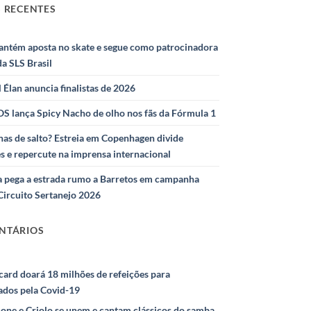
 RECENTES
antém aposta no skate e segue como patrocinadora
 da SLS Brasil
l Élan anuncia finalistas de 2026
S lança Spicy Nacho de olho nos fãs da Fórmula 1
as de salto? Estreia em Copenhagen divide
s e repercute na imprensa internacional
 pega a estrada rumo a Barretos em campanha
Circuito Sertanejo 2026
NTÁRIOS
ard doará 18 milhões de refeições para
ados pela Covid-19
ione e Criolo se unem e cantam clássicos do samba