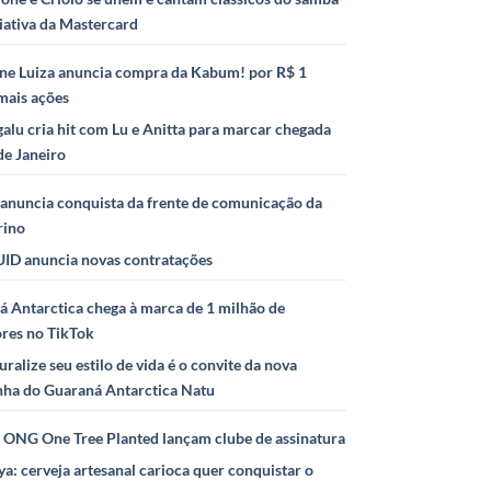
iativa da Mastercard
ne Luiza anuncia compra da Kabum! por R$ 1
mais ações
alu cria hit com Lu e Anitta para marcar chegada
de Janeiro
anuncia conquista da frente de comunicação da
rino
ID anuncia novas contratações
 Antarctica chega à marca de 1 milhão de
ores no TikTok
uralize seu estilo de vida é o convite da nova
ha do Guaraná Antarctica Natu
e ONG One Tree Planted lançam clube de assinatura
ya: cerveja artesanal carioca quer conquistar o