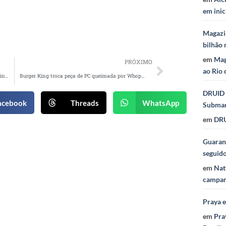
em inic
Magazi
bilhão 
em
Mag
PRÓXIMO
ao Rio 
Heineken 0.0 faz sua primeira ativação no Rock in Rio Brasil 2024
Burger King troca peça de PC queimada por Whopper neste Dia do Gamer
DRUID 
acebook
Threads
WhatsApp
Subma
em
DRU
Guaraná
seguid
em
Nat
campan
Praya 
em
Pra