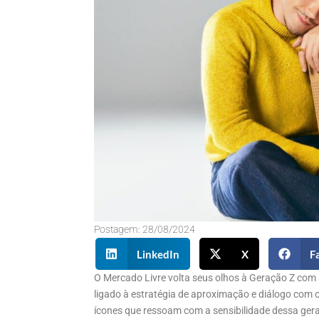
Postagem:
28/08/2024
LinkedIn
X
F
O Mercado Livre volta seus olhos à Geração Z com
ligado à estratégia de aproximação e diálogo com 
ícones que ressoam com a sensibilidade dessa ger