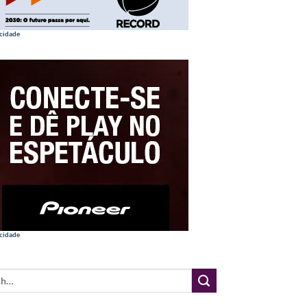
cidade
cidade