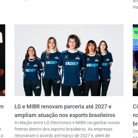
at
Ha
em
LG e MIBR renovam parceria até 2027 e
C
ampliam atuação nos esports brasileiros
n
A relação entre LG Electronics e MIBR vai ganhar novas
br
m
frentes dentro dos esports brasileiros. As empresas
On
 a
renovaram o acordo até março de 2027 e, além de
pa