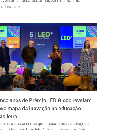
ravessou a passarela: afinal, você usaria uma
vaianas de
inco anos de Prêmio LED Globo revelam
ovo mapa da inovação na educação
asileira
de estão as pessoas que buscam novas soluções
ra a educação brasileira? Um levantamento feito a