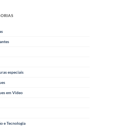
GORIAS
as
antes
ras especiais
ues
ues em Vídeo
o e Tecnologia