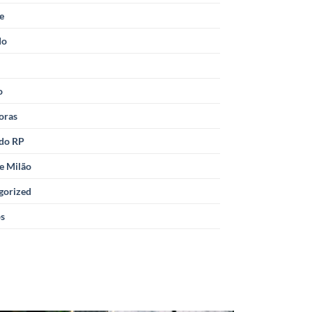
le
do
o
oras
 do RP
e Milão
gorized
os