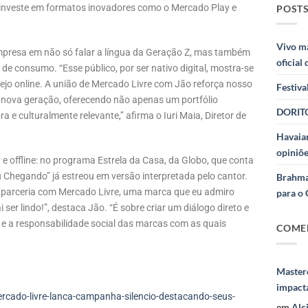
e investe em formatos inovadores como o Mercado Play e
POSTS
Vivo m
mpresa em não só falar a língua da Geração Z, mas também
oficial
de consumo. “Esse público, por ser nativo digital, mostra-se
ejo online. A união de Mercado Livre com Jão reforça nosso
Festiva
 nova geração, oferecendo não apenas um portfólio
DORITO
e culturalmente relevante,” afirma o Iuri Maia, Diretor de
Havaian
opiniõe
e offline: no programa Estrela da Casa, da Globo, que conta
u Chegando” já estreou em versão interpretada pelo cantor.
Brahma
a parceria com Mercado Livre, uma marca que eu admiro
para o 
er lindo!”, destaca Jão. “É sobre criar um diálogo direto e
e e a responsabilidade social das marcas com as quais
COME
Masterc
impact
cado-livre-lanca-campanha-silencio-destacando-seus-
em
Alc