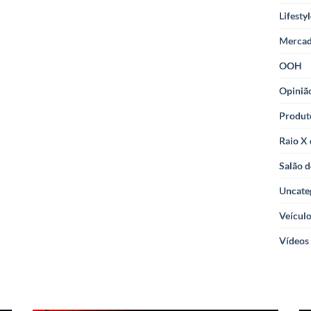
Lifesty
Merca
OOH
Opiniã
Produt
Raio X
Salão d
Uncate
Veícul
Vídeos