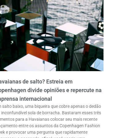
vaianas de salto? Estreia em
penhagen divide opiniões e repercute na
prensa internacional
 salto baixo, uma biqueira que cobre apenas o dedão
a inconfundível sola de borracha. Bastaram esses três
ementos para a Havaianas colocar seu mais recente
nçamento entre os assuntos da Copenhagen Fashion
ek e provocar uma pergunta que rapidamente