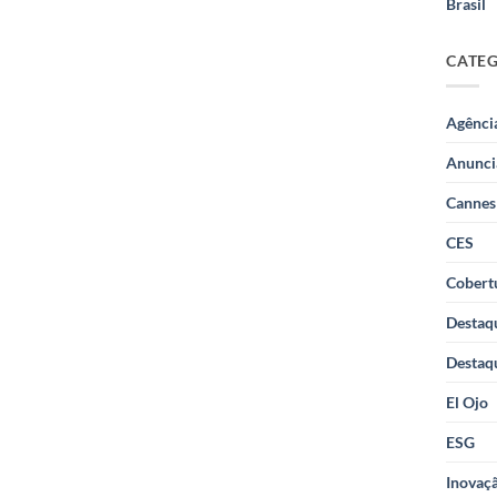
Brasil
CATE
Agênci
Anunci
Cannes
CES
Cobertu
Destaq
Destaq
El Ojo
ESG
Inovaçã