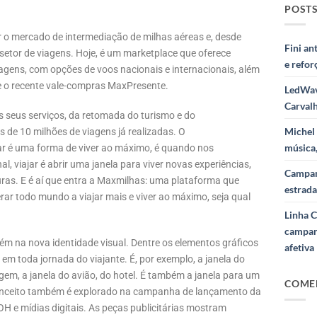
POSTS
ar o mercado de intermediação de milhas aéreas e, desde
Fini a
setor de viagens. Hoje, é um marketplace que oferece
e refor
iagens, com opções de voos nacionais e internacionais, além
e o recente vale-compras MaxPresente.
LedWav
Carval
seus serviços, da retomada do turismo e do
Michel 
 de 10 milhões de viagens já realizadas. O
música,
r é uma forma de viver ao máximo, é quando nos
viajar é abrir uma janela para viver novas experiências,
Campan
ras. E é aí que entra a Maxmilhas: uma plataforma que
estrada
rar todo mundo a viajar mais e viver ao máximo, seja qual
Linha C
campan
ém na nova identidade visual. Dentre os elementos gráficos
afetiva
em toda jornada do viajante. É, por exemplo, a janela do
gem, a janela do avião, do hotel. É também a janela para um
COME
onceito também é explorado na campanha de lançamento da
H e mídias digitais. As peças publicitárias mostram