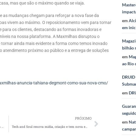
casa, mas que são o máximo quando se viaja.
Masterc
impact
e as mudanças chegam para reforçar a nova fase da
em
Alc
ssoas vivem ao máximo. O reposicionamento vem para tornar
em inic
 para os clientes, destacando as formas inovadoras e
oníveis na nossa plataforma. A Maxmilhas disruptou o
Magazi
 tornar ainda mais evidente a forma como temos inovado
bilhão 
o o atendimento próximo ao público e a entrega de soluções
em
Mag
ao Rio 
DRUID 
axmilhas-anuncia-tahiana-degmont-como-sua-nova-cmo/
Subma
em
DRU
Guaraná
seguid
PRÓXIMO
em
Nat
Magno Navarro estrela campanha relâmpago da Netshoes
Tech and Soul renova mídia, criação e tem nova estrutura para OOH
campan