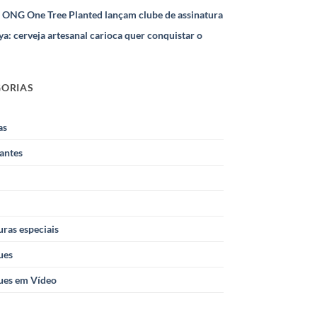
e ONG One Tree Planted lançam clube de assinatura
ya: cerveja artesanal carioca quer conquistar o
GORIAS
as
antes
ras especiais
ues
ues em Vídeo