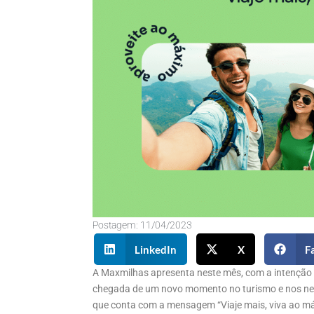
Postagem:
11/04/2023
LinkedIn
X
F
A Maxmilhas apresenta neste mês, com a intenção d
chegada de um novo momento no turismo e nos neg
que conta com a mensagem “Viaje mais, viva ao má