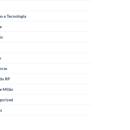
o e Tecnologia
le
do
o
oras
 do RP
e Milão
gorized
os