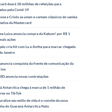
ard doará 18 milhões de refeições para
ados pela Covid-19
ione e Criolo se unem e cantam clássicos do samba
iativa da Mastercard
ne Luiza anuncia compra da Kabum! por R$ 1
mais ações
alu cria hit com Lu e Anitta para marcar chegada
de Janeiro
anuncia conquista da frente de comunicação da
rino
ID anuncia novas contratações
 Antarctica chega à marca de 1 milhão de
ores no TikTok
uralize seu estilo de vida é o convite da nova
ha do Guaraná Antarctica Natu