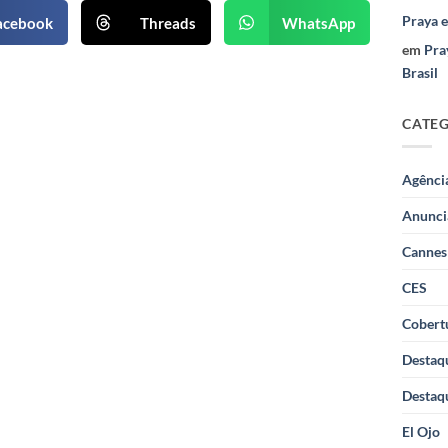
Praya 
acebook
Threads
WhatsApp
em
Pra
Brasil
CATE
Agênci
Anunci
Cannes
CES
Cobertu
Destaq
Destaq
El Ojo