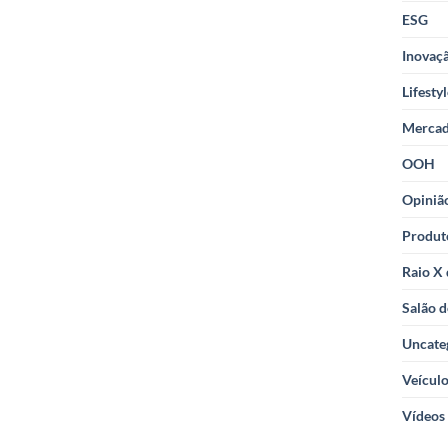
ESG
Inovaçã
Lifesty
Merca
OOH
Opiniã
Produt
Raio X
Salão d
Uncate
Veícul
Vídeos