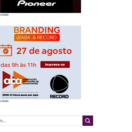
cidade
cidade