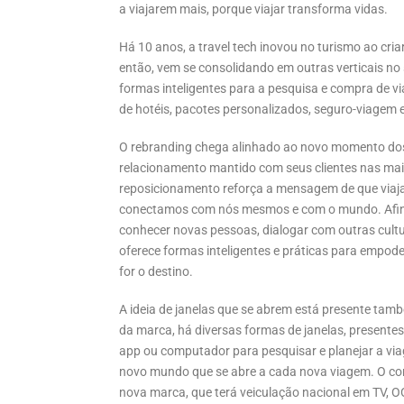
a viajarem mais, porque viajar transforma vidas.
Há 10 anos, a travel tech inovou no turismo ao cri
então, vem se consolidando em outras verticais no 
formas inteligentes para a pesquisa e compra de v
de hotéis, pacotes personalizados, seguro-viagem 
O rebranding chega alinhado ao novo momento dos 
relacionamento mantido com seus clientes nas mais
reposicionamento reforça a mensagem de que viaja
conectamos com nós mesmos e com o mundo. Afinal, 
conhecer novas pessoas, dialogar com outras cultu
oferece formas inteligentes e práticas para empode
for o destino.
A ideia de janelas que se abrem está presente tamb
da marca, há diversas formas de janelas, presentes 
app ou computador para pesquisar e planejar a via
novo mundo que se abre a cada nova viagem. O c
nova marca, que terá veiculação nacional em TV, OO