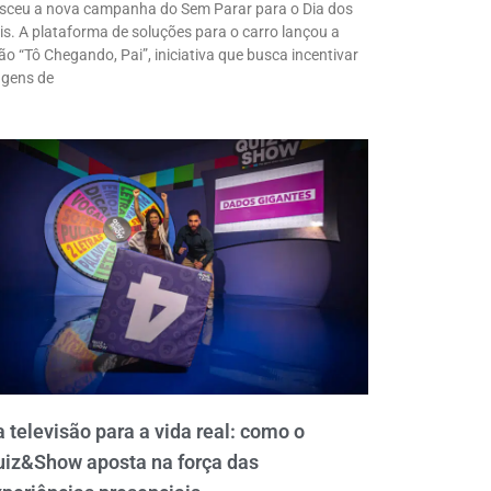
sceu a nova campanha do Sem Parar para o Dia dos
is. A plataforma de soluções para o carro lançou a
ão “Tô Chegando, Pai”, iniciativa que busca incentivar
agens de
 televisão para a vida real: como o
uiz&Show aposta na força das