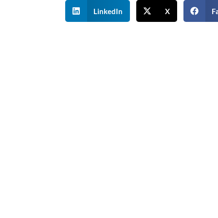
LinkedIn
X
F