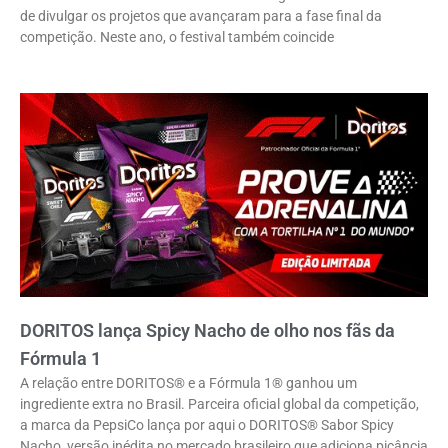
de divulgar os projetos que avançaram para a fase final da
competição. Neste ano, o festival também coincide
DORITOS lança Spicy Nacho de olho nos fãs da
Fórmula 1
A relação entre DORITOS® e a Fórmula 1® ganhou um
ingrediente extra no Brasil. Parceira oficial global da competição,
a marca da PepsiCo lança por aqui o DORITOS® Sabor Spicy
Nacho, versão inédita no mercado brasileiro que adiciona picância