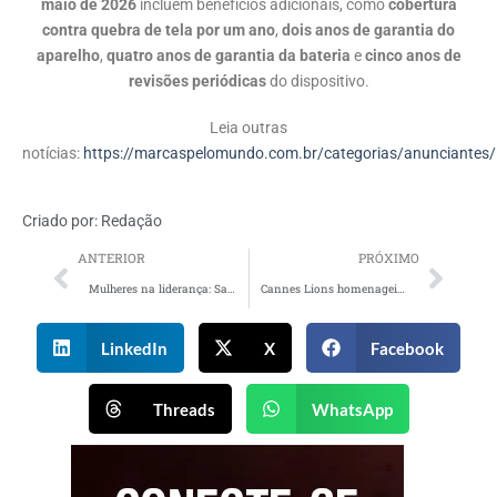
maio de 2026
incluem benefícios adicionais, como
cobertura
contra quebra de tela por um ano
,
dois anos de garantia do
aparelho
,
quatro anos de garantia da bateria
e
cinco anos de
revisões periódicas
do dispositivo.
Leia outras
notícias:
https://marcaspelomundo.com.br/categorias/anunciantes/
Criado por:
Redação
ANTERIOR
PRÓXIMO
Mulheres na liderança: Sandra Martinelli e o compromisso de ampliar espaços de decisão
Cannes Lions homenageia Susan Credle com o Lion of St Mark
LinkedIn
X
Facebook
Threads
WhatsApp