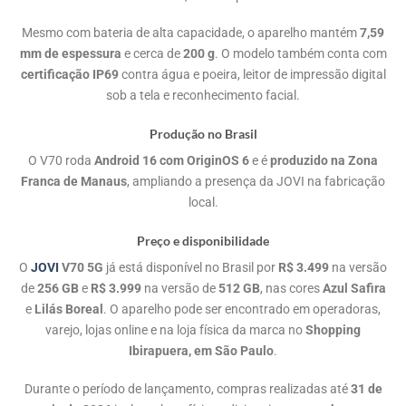
Mesmo com bateria de alta capacidade, o aparelho mantém
7,59
mm de espessura
e cerca de
200 g
. O modelo também conta com
certificação IP69
contra água e poeira, leitor de impressão digital
sob a tela e reconhecimento facial.
Produção no Brasil
O V70 roda
Android 16 com OriginOS 6
e é
produzido na Zona
Franca de Manaus
, ampliando a presença da JOVI na fabricação
local.
Preço e disponibilidade
O
JOVI
V70 5G
já está disponível no Brasil por
R$ 3.499
na versão
de
256 GB
e
R$ 3.999
na versão de
512 GB
, nas cores
Azul Safira
e
Lilás Boreal
. O aparelho pode ser encontrado em operadoras,
varejo, lojas online e na loja física da marca no
Shopping
Ibirapuera, em São Paulo
.
Durante o período de lançamento, compras realizadas até
31 de