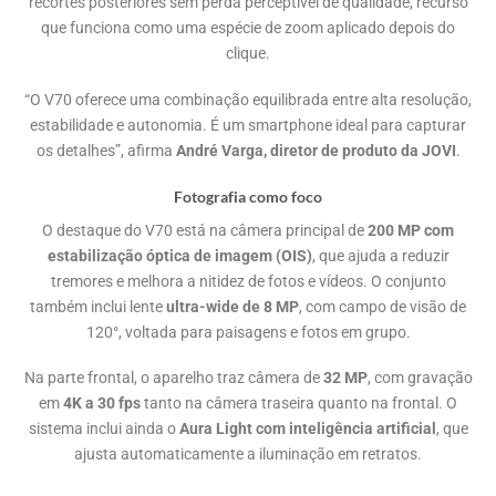
recortes posteriores sem perda perceptível de qualidade, recurso
que funciona como uma espécie de zoom aplicado depois do
clique.
“O V70 oferece uma combinação equilibrada entre alta resolução,
estabilidade e autonomia. É um smartphone ideal para capturar
os detalhes”, afirma
André Varga, diretor de produto da JOVI
.
Fotografia como foco
O destaque do V70 está na câmera principal de
200 MP com
estabilização óptica de imagem (OIS)
, que ajuda a reduzir
tremores e melhora a nitidez de fotos e vídeos. O conjunto
também inclui lente
ultra-wide de 8 MP
, com campo de visão de
120°, voltada para paisagens e fotos em grupo.
Na parte frontal, o aparelho traz câmera de
32 MP
, com gravação
em
4K a 30 fps
tanto na câmera traseira quanto na frontal. O
sistema inclui ainda o
Aura Light com inteligência artificial
, que
ajusta automaticamente a iluminação em retratos.