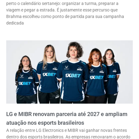
perto o calendário sertanejo: organizar a turma, preparar a
viagem e pegar a estrada. É justamente esse percurso que
Brahma escolheu como ponto de partida para sua campanha
dedicada
LG e MIBR renovam parceria até 2027 e ampliam
atuação nos esports brasileiros
A relação entre LG Electronics e MIBR vai ganhar novas frentes
dentro dos esports brasileiros. As empresas renovaram o acordo