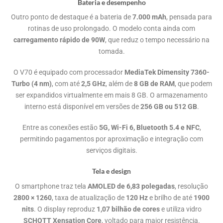
Bateria e desempenho
Outro ponto de destaque é a bateria de
7.000 mAh
, pensada para
rotinas de uso prolongado. O modelo conta ainda com
carregamento rápido de 90W
, que reduz o tempo necessário na
tomada.
O V70 é equipado com processador
MediaTek Dimensity 7360-
Turbo (4 nm)
, com até
2,5 GHz
, além de
8 GB de RAM
, que podem
ser expandidos virtualmente em mais 8 GB. O armazenamento
interno está disponível em versões de
256 GB ou 512 GB
.
Entre as conexões estão
5G, Wi-Fi 6, Bluetooth 5.4 e NFC
,
permitindo pagamentos por aproximação e integração com
serviços digitais.
Tela e design
O smartphone traz tela
AMOLED de 6,83 polegadas
, resolução
2800 × 1260
, taxa de atualização de
120 Hz
e brilho de até
1900
nits
. O display reproduz
1,07 bilhão de cores
e utiliza vidro
SCHOTT Xensation Core
, voltado para maior resistência.