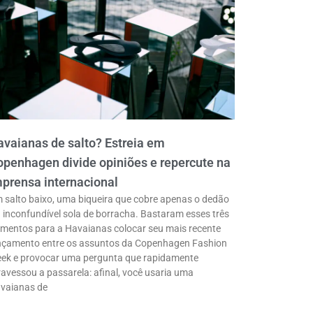
vaianas de salto? Estreia em
penhagen divide opiniões e repercute na
prensa internacional
 salto baixo, uma biqueira que cobre apenas o dedão
a inconfundível sola de borracha. Bastaram esses três
ementos para a Havaianas colocar seu mais recente
nçamento entre os assuntos da Copenhagen Fashion
ek e provocar uma pergunta que rapidamente
ravessou a passarela: afinal, você usaria uma
vaianas de