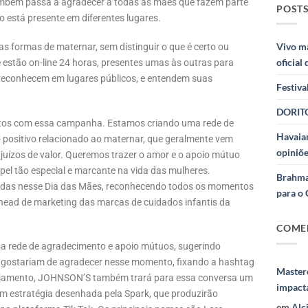
também passa a agradecer a todas as mães que fazem parte
POSTS
 está presente em diferentes lugares.
Vivo m
as formas de maternar, sem distinguir o que é certo ou
oficial
stão on-line 24 horas, presentes umas às outras para
 reconhecem em lugares públicos, e entendem suas
Festiva
DORITO
ntos com essa campanha. Estamos criando uma rede de
Havaian
 positivo relacionado ao maternar, que geralmente vem
opiniõe
 juízos de valor. Queremos trazer o amor e o apoio mútuo
pel tão especial e marcante na vida das mulheres.
Brahma
das nesse Dia das Mães, reconhecendo todos os momentos
para o 
 head de marketing das marcas de cuidados infantis da
COME
a rede de agradecimento e apoio mútuos, sugerindo
 gostariam de agradecer nesse momento, fixando a hashtag
Masterc
jamento, JOHNSON’S também trará para essa conversa um
impact
com estratégia desenhada pela Spark, que produzirão
em
Alc