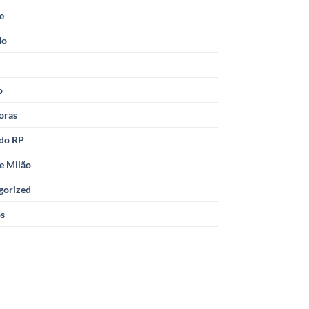
le
do
o
oras
 do RP
e Milão
gorized
os