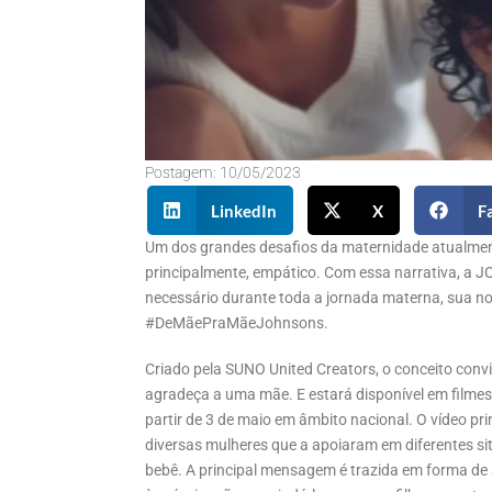
Postagem:
10/05/2023
LinkedIn
X
F
Um dos grandes desafios da maternidade atualmente
principalmente, empático. Com essa narrativa, a J
necessário durante toda a jornada materna, sua n
#DeMãePraMãeJohnsons.
Criado pela SUNO United Creators, o conceito con
agradeça a uma mãe. E estará disponível em filme
partir de 3 de maio em âmbito nacional. O vídeo p
diversas mulheres que a apoiaram em diferentes 
bebê. A principal mensagem é trazida em forma de