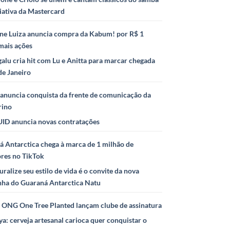
iativa da Mastercard
ne Luiza anuncia compra da Kabum! por R$ 1
mais ações
alu cria hit com Lu e Anitta para marcar chegada
de Janeiro
anuncia conquista da frente de comunicação da
rino
ID anuncia novas contratações
 Antarctica chega à marca de 1 milhão de
ores no TikTok
uralize seu estilo de vida é o convite da nova
ha do Guaraná Antarctica Natu
e ONG One Tree Planted lançam clube de assinatura
ya: cerveja artesanal carioca quer conquistar o