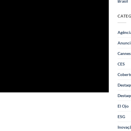
Brasil
CATE
Agênci
Anunci
Cannes
CES
Cobertu
Destaq
Destaq
El Ojo
ESG
Inovaçã