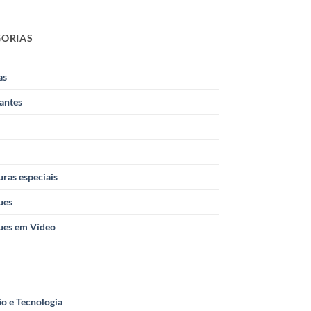
GORIAS
as
antes
ras especiais
ues
ues em Vídeo
o e Tecnologia