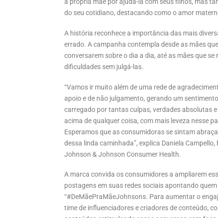
à própria mãe por ajudá-la com seus filhos, mas 
do seu cotidiano, destacando como o amor materno
A história reconhece a importância das mais divers
errado. A campanha contempla desde as mães que e
conversarem sobre o dia a dia, até as mães que se
dificuldades sem julgá-las.
“Vamos ir muito além de uma rede de agradecime
apoio e de não julgamento, gerando um sentimento
carregado por tantas culpas, verdades absolutas e
acima de qualquer coisa, com mais leveza nesse pa
Esperamos que as consumidoras se sintam abraça
dessa linda caminhada”, explica Daniela Campello,
Johnson & Johnson Consumer Health.
A marca convida os consumidores a ampliarem ess
postagens em suas redes sociais apontando quem
“#DeMãePraMãeJohnsons. Para aumentar o enga
time de influenciadores e criadores de conteúdo, 