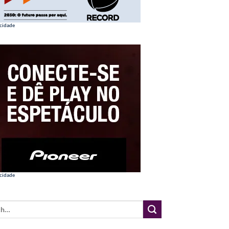
cidade
cidade