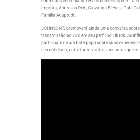
conteúdos estimulando essas conversas com foco n
Improta, Andressa Reis, Giovanna Bichels, Gabi Col
Família Adaptada.
JOHNSON’S promoverá ainda uma conversa sobre m
transmissão ao vivo em seu perfil no TikTok. As in
participam de um bate-papo sobre suas experiênci
seu cotidiano, entre tantos outros assuntos que m