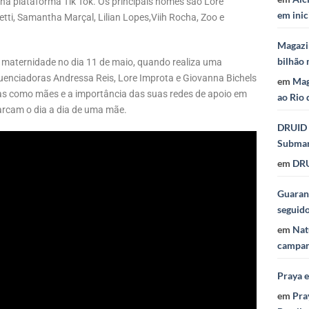
a plataforma Tik Tok. Os principais nomes são Lore
em inic
etti, Samantha Marçal, Lilian Lopes,Viih Rocha, Zoo e
Magazi
bilhão 
aternidade no dia 11 de maio, quando realiza uma
fluenciadoras Andressa Reis, Lore Improta e Giovanna Bichels
em
Mag
as como mães e a importância das suas redes de apoio em
ao Rio 
arcam o dia a dia de uma mãe.
DRUID 
Subma
em
DRU
Guaraná
seguid
em
Nat
campan
Praya 
em
Pra