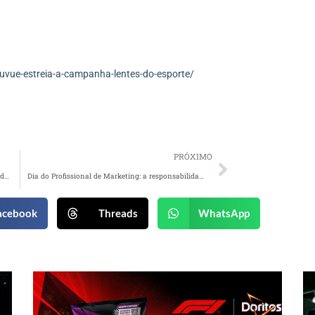
vue-estreia-a-campanha-lentes-do-esporte/
PRÓXIMO
Studio Z apresenta campanha com participação do @primeirosromanticos
Dia do Profissional de Marketing: a responsabilidade de quem assume a história de uma marca
acebook
Threads
WhatsApp