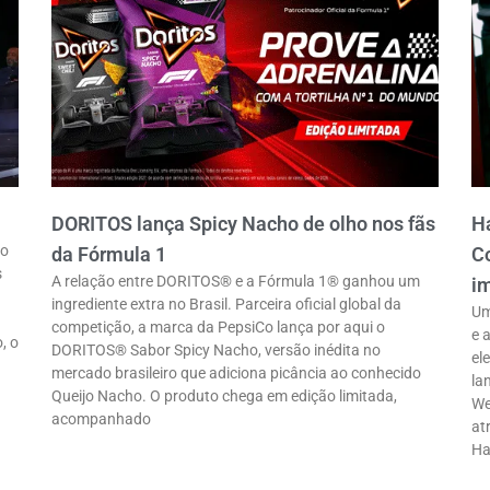
DORITOS lança Spicy Nacho de olho nos fãs
Ha
ro
da Fórmula 1
Co
s
A relação entre DORITOS® e a Fórmula 1® ganhou um
im
ingrediente extra no Brasil. Parceira oficial global da
Um
competição, a marca da PepsiCo lança por aqui o
e 
, o
DORITOS® Sabor Spicy Nacho, versão inédita no
el
mercado brasileiro que adiciona picância ao conhecido
la
Queijo Nacho. O produto chega em edição limitada,
We
acompanhado
at
Ha