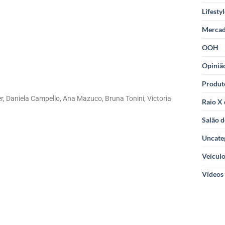
Lifesty
Merca
OOH
Opiniã
Produt
er, Daniela Campello, Ana Mazuco, Bruna Tonini, Victoria
Raio X
Salão d
Uncate
Veícul
Vídeos