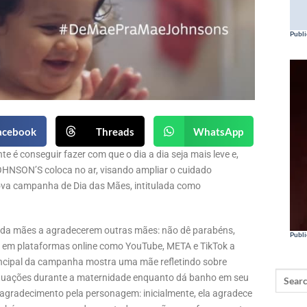
Publi
acebook
Threads
WhatsApp
 é conseguir fazer com que o dia a dia seja mais leve e,
OHNSON’S coloca no ar, visando ampliar o cuidado
ova campanha de Dia das Mães, intitulada como
vida mães a agradecerem outras mães: não dê parabéns,
Publi
s em plataformas online como YouTube, META e TikTok a
rincipal da campanha mostra uma mãe refletindo sobre
situações durante a maternidade enquanto dá banho em seu
 agradecimento pela personagem: inicialmente, ela agradece