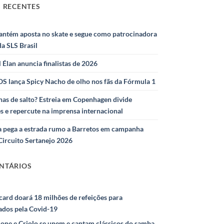
 RECENTES
antém aposta no skate e segue como patrocinadora
 da SLS Brasil
l Élan anuncia finalistas de 2026
S lança Spicy Nacho de olho nos fãs da Fórmula 1
as de salto? Estreia em Copenhagen divide
s e repercute na imprensa internacional
 pega a estrada rumo a Barretos em campanha
Circuito Sertanejo 2026
NTÁRIOS
ard doará 18 milhões de refeições para
ados pela Covid-19
ione e Criolo se unem e cantam clássicos do samba