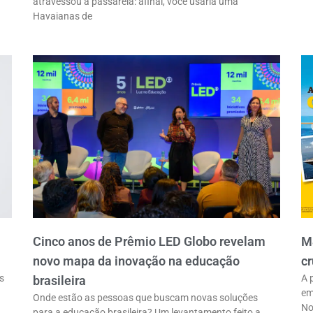
atravessou a passarela: afinal, você usaria uma
Havaianas de
Cinco anos de Prêmio LED Globo revelam
M
novo mapa da inovação na educação
cr
s
A 
brasileira
em
Onde estão as pessoas que buscam novas soluções
No
para a educação brasileira? Um levantamento feito a