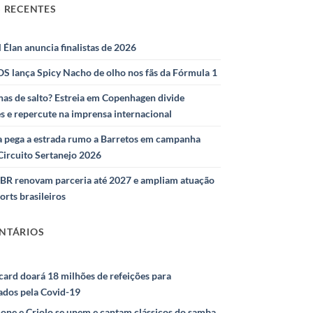
 RECENTES
l Élan anuncia finalistas de 2026
S lança Spicy Nacho de olho nos fãs da Fórmula 1
as de salto? Estreia em Copenhagen divide
s e repercute na imprensa internacional
 pega a estrada rumo a Barretos em campanha
Circuito Sertanejo 2026
IBR renovam parceria até 2027 e ampliam atuação
orts brasileiros
NTÁRIOS
ard doará 18 milhões de refeições para
ados pela Covid-19
ione e Criolo se unem e cantam clássicos do samba