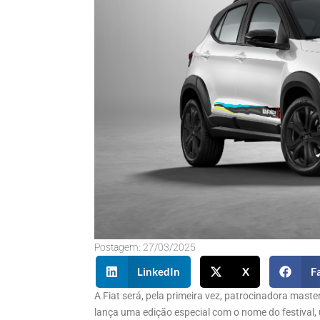
Postagem:
27/03/2025
LinkedIn
X
F
A Fiat será, pela primeira vez, patrocinadora mast
lança uma edição especial com o nome do festival