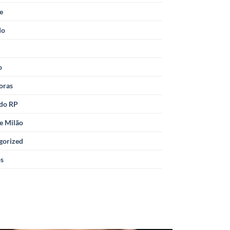
le
do
o
oras
 do RP
e Milão
gorized
os