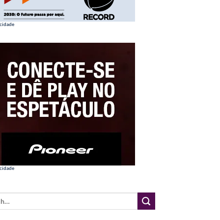
cidade
cidade