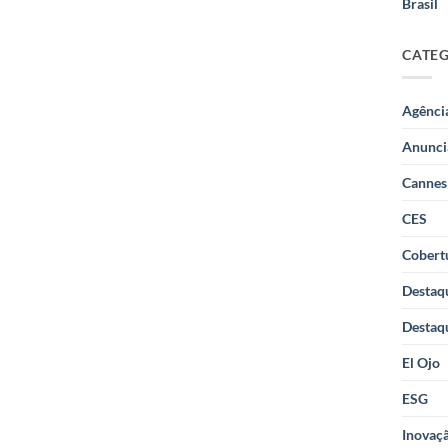
Brasil
CATE
Agênci
Anunci
Cannes
CES
Cobertu
Destaq
Destaq
El Ojo
ESG
Inovaçã