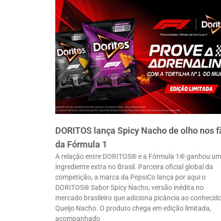
DORITOS lança Spicy Nacho de olho nos f
da Fórmula 1
A relação entre DORITOS® e a Fórmula 1® ganhou u
ingrediente extra no Brasil. Parceira oficial global da
competição, a marca da PepsiCo lança por aqui o
DORITOS® Sabor Spicy Nacho, versão inédita no
mercado brasileiro que adiciona picância ao conhecid
Queijo Nacho. O produto chega em edição limitada,
acompanhado