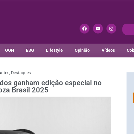
OOH
ESG
Lifestyle
Opinião
Vídeos
Cob
antes
,
Destaques
ridos ganham edição especial no
oza Brasil 2025