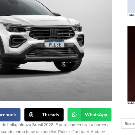
Publi
Publi
acebook
Threads
WhatsApp
er do Lollapalooza Brasil 2025. E para comemorar a parceria,
, usando como base os modelos Pulse e Fastback Audace