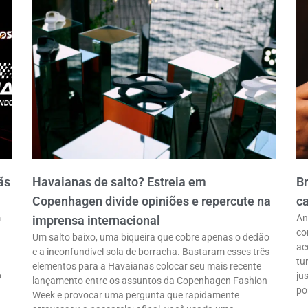
ãs
Havaianas de salto? Estreia em
B
Copenhagen divide opiniões e repercute na
ca
m
An
imprensa internacional
co
Um salto baixo, uma biqueira que cobre apenas o dedão
ac
e a inconfundível sola de borracha. Bastaram esses três
tu
elementos para a Havaianas colocar seu mais recente
o
ju
lançamento entre os assuntos da Copenhagen Fashion
po
Week e provocar uma pergunta que rapidamente