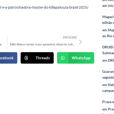
em inic
e-a-patrocinadora-master-do-lollapalooza-brasil-2025/
Magazi
bilhão 
em
Mag
ao Rio 
PRÓXIMO
Estácio promove interação com público no Lollapalooza Brasil 2025
KIKO Milano estreia como apoiadora oficial do Lollapalooza Brasil 2025
DRUID 
Subma
acebook
Threads
WhatsApp
em
DRU
Guaraná
seguid
em
Nat
campan
Praya 
em
Pra