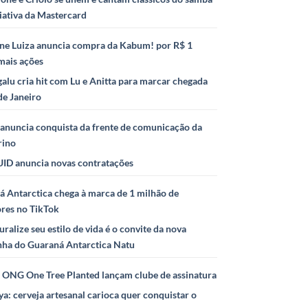
iativa da Mastercard
ne Luiza anuncia compra da Kabum! por R$ 1
mais ações
alu cria hit com Lu e Anitta para marcar chegada
de Janeiro
anuncia conquista da frente de comunicação da
rino
ID anuncia novas contratações
 Antarctica chega à marca de 1 milhão de
ores no TikTok
uralize seu estilo de vida é o convite da nova
ha do Guaraná Antarctica Natu
e ONG One Tree Planted lançam clube de assinatura
ya: cerveja artesanal carioca quer conquistar o