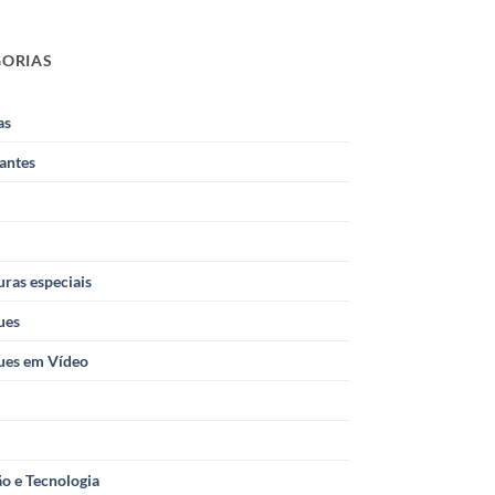
GORIAS
as
antes
ras especiais
ues
ues em Vídeo
o e Tecnologia