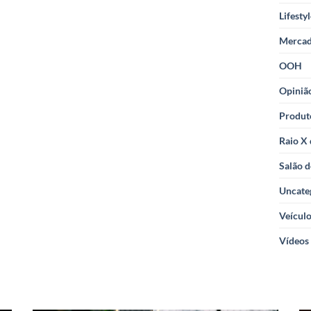
Lifesty
Merca
OOH
Opiniã
Produt
Raio X
Salão d
Uncate
Veícul
Vídeos