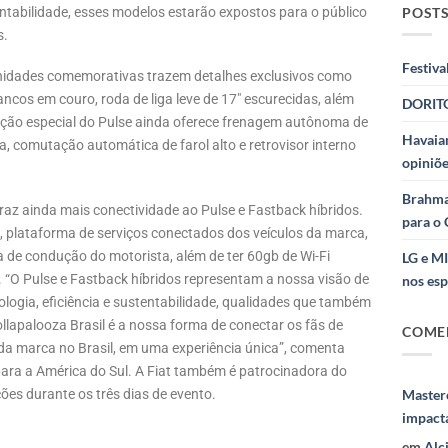
ntabilidade, esses modelos estarão expostos para o público
POSTS
s.
Festiva
 unidades comemorativas trazem detalhes exclusivos como
ancos em couro, roda de liga leve de 17″ escurecidas, além
DORITO
dição especial do Pulse ainda oferece frenagem autônoma de
Havaian
a, comutação automática de farol alto e retrovisor interno
opiniõe
Brahma
raz ainda mais conectividade ao Pulse e Fastback híbridos.
para o 
e, plataforma de serviços conectados dos veículos da marca,
 de condução do motorista, além de ter 60gb de Wi-Fi
LG e M
. “O Pulse e Fastback híbridos representam a nossa visão de
nos esp
ologia, eficiência e sustentabilidade, qualidades que também
ollapalooza Brasil é a nossa forma de conectar os fãs de
COME
a marca no Brasil, em uma experiência única”, comenta
 para a América do Sul. A Fiat também é patrocinadora do
Masterc
ções durante os três dias de evento.
impact
em
Alc