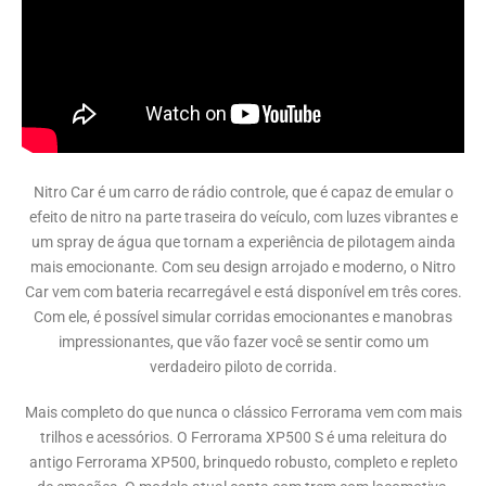
Nitro Car é um carro de rádio controle, que é capaz de emular o
efeito de nitro na parte traseira do veículo, com luzes vibrantes e
um spray de água que tornam a experiência de pilotagem ainda
mais emocionante. Com seu design arrojado e moderno, o Nitro
Car vem com bateria recarregável e está disponível em três cores.
Com ele, é possível simular corridas emocionantes e manobras
impressionantes, que vão fazer você se sentir como um
verdadeiro piloto de corrida.
Mais completo do que nunca o clássico Ferrorama vem com mais
trilhos e acessórios. O Ferrorama XP500 S é uma releitura do
antigo Ferrorama XP500, brinquedo robusto, completo e repleto