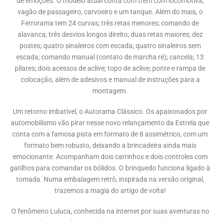
de emoções. O modelo atual conta com trem com locomotiva,
vagão de passageiro, carvoeiro e um tanque. Além do mais, o
Ferrorama tem 24 curvas; três retas menores; comando de
alavanca; três desvios longos direito; duas retas maiores; dez
postes; quatro sinaleiros com escada; quatro sinaleiros sem
escada; comando manual (contato de marcha ré); cancela; 13
pilares; dois acessos de aclive; topo de aclive; ponte e rampa de
colocação, além de adesivos e manual de instruções para a
montagem.
Um retorno imbatível, o Autorama Clássico. Os apaixonados por
automobilismo vão pirar nesse novo relançamento da Estrela que
conta com a famosa pista em formato de 8 assimétrico, com um
formato bem robusto, deixando a brincadeira ainda mais
emocionante. Acompanham dois carrinhos e dois controles com
gatilhos para comandar os bólidos. O brinquedo funciona ligado à
tomada. Numa embalagem retrô, inspirada na versão original,
trazemos a magia do artigo de volta!
O fenômeno Luluca, conhecida na internet por suas aventuras no