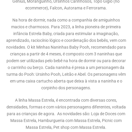
Genius, Moranguinho, Ursinhos Carinhosos, Topo Gigio (no
ecommerce), Falcon, Autorama e Ferrorama.
Na hora de dormir, nada como a companhia de amiguinhos
macios e charmosos. Para 2023, a linha pioneira de primeira
infância Estrela Baby, criada para estimular a imaginação,
aprendizado, raciocínio lógico e coordenação dos bebês, vem com
novidades. O kit Minhas Naninhas Baby Pooh, recomendado para
crianças a partir de 4 meses, é composto com 3 naninhas que
podem ser utilizadas pelo bebê na hora de dormir ou para decorar
o carrinho ou berço. Cada naninha é presa a um personagem da
turma do Pooh: Ursinho Pooh, Leitão e Abel. Os personagens vêm
em uma caixa cartucho aberta que deixa à vista a naninha e o
corpinho dos personagens.
A linha Massa Estrela, é encontrada com diversas cores,
densidades, formas e com vários personagens diferentes, voltada
para as crianças de agora. As novidades são: Loja de Doces com
Massa Estrela, Hamburgueria com Massa Estrela, Picnic com
Massa Estrela, Pet shop com Massa Estrela.