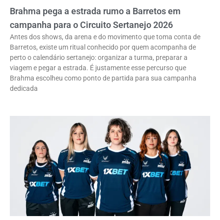
Brahma pega a estrada rumo a Barretos em
campanha para o Circuito Sertanejo 2026
Antes dos shows, da arena e do movimento que toma conta de
Barretos, existe um ritual conhecido por quem acompanha de
perto o calendário sertanejo: organizar a turma, preparar a
viagem e pegar a estrada. É justamente esse percurso que
Brahma escolheu como ponto de partida para sua campanha
dedicada