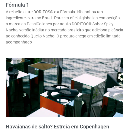
Fórmula 1
A relação entre DORITOS® e a Fórmula 1® ganhou um
ingrediente extra no Brasil. Parceira oficial global da competição,
a marca da PepsiCo lança por aqui o DORITOS® Sabor Spicy
Nacho, versão inédita no mercado brasileiro que adiciona picância
ao conhecido Queijo Nacho. O produto chega em edição limitada,
acompanhado
Havaianas de salto? Estreia em Copenhagen