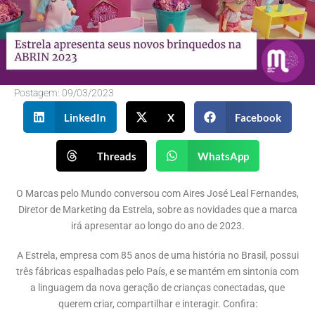
Postagem:
09/03/2023
LinkedIn
X
Facebook
Threads
WhatsApp
O Marcas pelo Mundo conversou com Aires José Leal Fernandes,
Diretor de Marketing da Estrela, sobre as novidades que a marca
irá apresentar ao longo do ano de 2023.
A Estrela, empresa com 85 anos de uma história no Brasil, possui
três fábricas espalhadas pelo País, e se mantém em sintonia com
a linguagem da nova geração de crianças conectadas, que
querem criar, compartilhar e interagir. Confira: