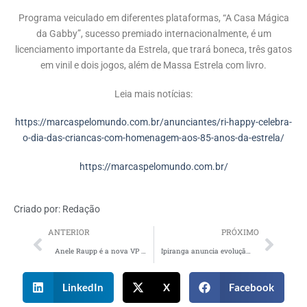
Programa veiculado em diferentes plataformas, “A Casa Mágica
da Gabby”, sucesso premiado internacionalmente, é um
licenciamento importante da Estrela, que trará boneca, três gatos
em vinil e dois jogos, além de Massa Estrela com livro.
Leia mais notícias:
https://marcaspelomundo.com.br/anunciantes/ri-happy-celebra-
o-dia-das-criancas-com-homenagem-aos-85-anos-da-estrela/
https://marcaspelomundo.com.br/
Criado por:
Redação
ANTERIOR
PRÓXIMO
Anele Raupp é a nova VP de Vendas e Mkt da Inteegra Tec
Ipiranga anuncia evolução da marca e apresenta novo posto
LinkedIn
X
Facebook