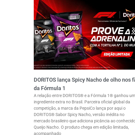
DORITOS lança Spicy Nacho de olho nos f
da Fórmula 1
A relação entre DORITOS® e a Fórmula 1® ganhou u
ingrediente extra no Brasil. Parceira oficial global da
competição, a marca da PepsiCo lança por aqui o
DORITOS® Sabor Spicy Nacho, versão inédita no
mercado brasileiro que adiciona picância ao conhecid
Queijo Nacho. O produto chega em edição limitada,
acompanhado