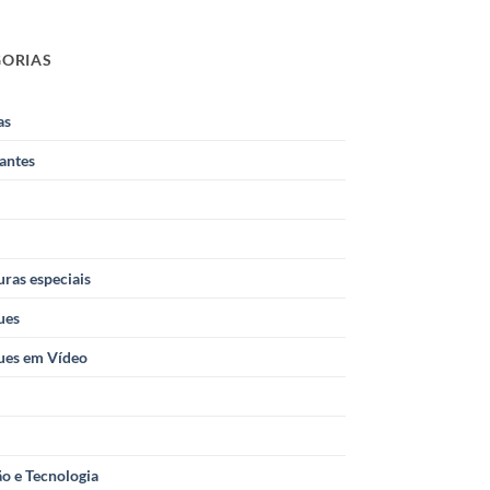
GORIAS
as
antes
ras especiais
ues
ues em Vídeo
o e Tecnologia