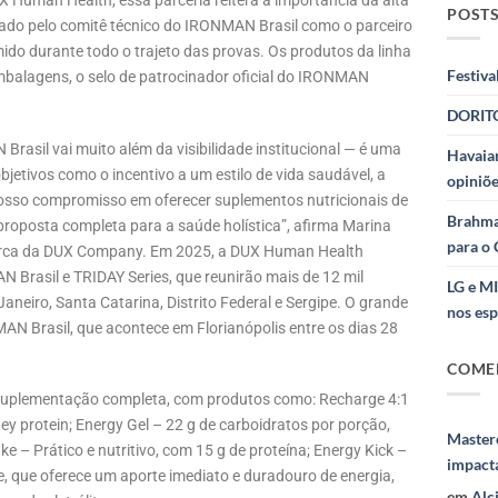
X Human Health, essa parceria reitera a importância da alta
POSTS
ovado pelo comitê técnico do IRONMAN Brasil como o parceiro
ido durante todo o trajeto das provas. Os produtos da linha
Festiva
balagens, o selo de patrocinador oficial do IRONMAN
DORITO
rasil vai muito além da visibilidade institucional — é uma
Havaian
tivos como o incentivo a um estilo de vida saudável, a
opiniõe
nosso compromisso em oferecer suplementos nutricionais de
Brahma
proposta completa para a saúde holística”, afirma Marina
para o 
arca da DUX Company. Em 2025, a DUX Human Health
 Brasil e TRIDAY Series, que reunirão mais de 12 mil
LG e M
aneiro, Santa Catarina, Distrito Federal e Sergipe. O grande
nos esp
AN Brasil, que acontece em Florianópolis entre os dias 28
COME
 suplementação completa, com produtos como: Recharge 4:1
ey protein; Energy Gel – 22 g de carboidratos por porção,
Masterc
e – Prático e nutritivo, com 15 g de proteína; Energy Kick –
impact
ce, que oferece um aporte imediato e duradouro de energia,
em
Alc