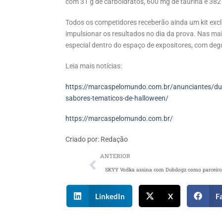
com 31 g de carboidratos, 600 mg de taurina e 382 
Todos os competidores receberão ainda um kit exc
impulsionar os resultados no dia da prova. Nas m
especial dentro do espaço de expositores, com deg
Leia mais notícias:
https://marcaspelomundo.com.br/anunciantes/du
sabores-tematicos-de-halloween/
https://marcaspelomundo.com.br/
Criado por:
Redação
ANTERIOR
LinkedIn
X
F