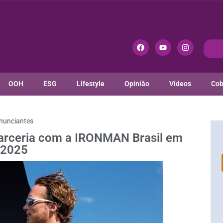
OOH
ESG
Lifestyle
Opinião
Vídeos
Cob
nunciantes
arceria com a IRONMAN Brasil em
2025