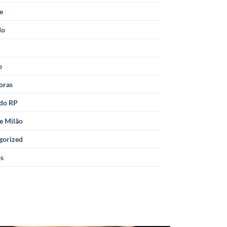
le
do
o
oras
 do RP
e Milão
gorized
os