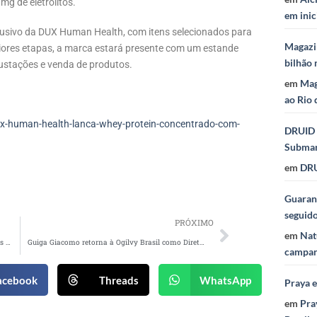
mg de eletrólitos.
em inic
lusivo da DUX Human Health, com itens selecionados para
Magazi
aiores etapas, a marca estará presente com um estande
bilhão 
ustações e venda de produtos.
em
Mag
ao Rio 
x-human-health-lanca-whey-protein-concentrado-com-
DRUID 
Subma
em
DRU
Guaraná
seguid
PRÓXIMO
em
Nat
SKYY Vodka assina com Dubdogz como parceiros criativos
Guiga Giacomo retorna à Ogilvy Brasil como Diretor Executivo de Criação
campan
acebook
Threads
WhatsApp
Praya 
em
Pra