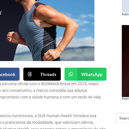
Publi
acebook
Threads
WhatsApp
parceria oficial com o IRONMAN Brasil em 2025, maior
iro ano consecutivo, a marca consolida sua aliança
ompromisso com a saúde humana e com um estilo de vida
Publi
entos nutricionais, a DUX Human Health fortalece sua
 praticantes da modalidade, que valorizam ciência,