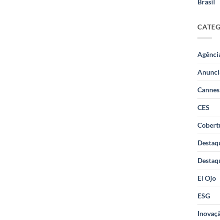
Brasil
CATE
Agênci
Anunci
Cannes
CES
Cobertu
Destaq
Destaq
El Ojo
ESG
Inovaçã