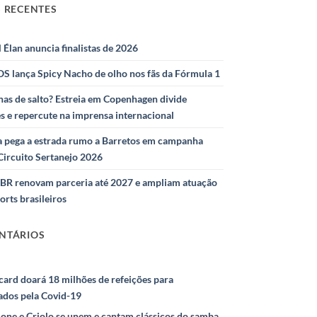
 RECENTES
l Élan anuncia finalistas de 2026
S lança Spicy Nacho de olho nos fãs da Fórmula 1
as de salto? Estreia em Copenhagen divide
s e repercute na imprensa internacional
 pega a estrada rumo a Barretos em campanha
Circuito Sertanejo 2026
IBR renovam parceria até 2027 e ampliam atuação
orts brasileiros
NTÁRIOS
ard doará 18 milhões de refeições para
ados pela Covid-19
ione e Criolo se unem e cantam clássicos do samba