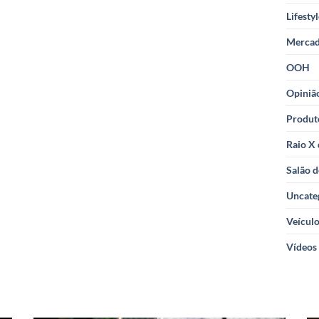
Lifesty
Merca
OOH
Opiniã
Produt
Raio X
Salão d
Uncate
Veícul
Vídeos