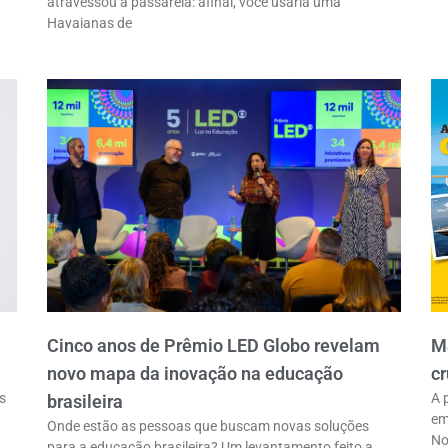
atravessou a passarela: afinal, você usaria uma
Havaianas de
Cinco anos de Prêmio LED Globo revelam
M
novo mapa da inovação na educação
cr
s
A 
brasileira
em
Onde estão as pessoas que buscam novas soluções
No
para a educação brasileira? Um levantamento feito a