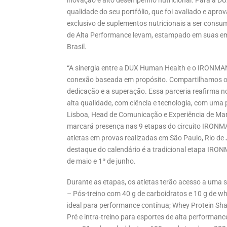
inovação e alto desempenho nutricional. Para a DU
qualidade do seu portfólio, que foi avaliado e apr
exclusivo de suplementos nutricionais a ser consum
de Alta Performance levam, estampado em suas em
Brasil.
“A sinergia entre a DUX Human Health e o IRONMAN B
conexão baseada em propósito. Compartilhamos obje
dedicação e a superação. Essa parceria reafirma 
alta qualidade, com ciência e tecnologia, com uma 
Lisboa, Head de Comunicação e Experiência de M
marcará presença nas 9 etapas do circuito IRONMAN
atletas em provas realizadas em São Paulo, Rio de J
destaque do calendário é a tradicional etapa IRONM
de maio e 1º de junho.
Durante as etapas, os atletas terão acesso a uma
– Pós-treino com 40 g de carboidratos e 10 g de wh
ideal para performance contínua; Whey Protein Shak
Pré e intra-treino para esportes de alta performan