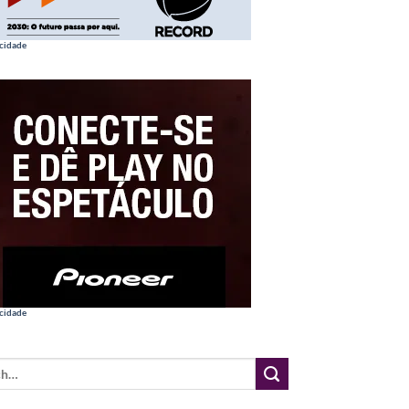
cidade
cidade