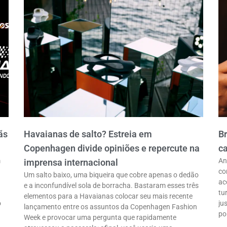
ãs
Havaianas de salto? Estreia em
B
Copenhagen divide opiniões e repercute na
ca
m
An
imprensa internacional
co
Um salto baixo, uma biqueira que cobre apenas o dedão
ac
e a inconfundível sola de borracha. Bastaram esses três
tu
elementos para a Havaianas colocar seu mais recente
o
ju
lançamento entre os assuntos da Copenhagen Fashion
po
Week e provocar uma pergunta que rapidamente