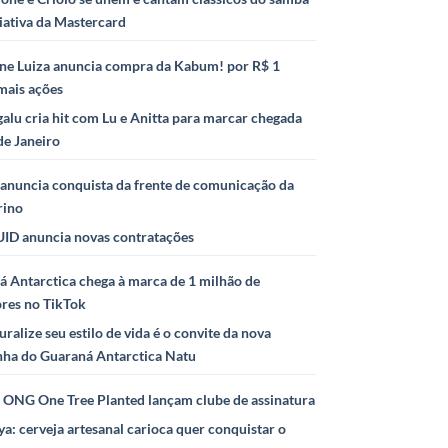
iativa da Mastercard
ne Luiza anuncia compra da Kabum! por R$ 1
mais ações
alu cria hit com Lu e Anitta para marcar chegada
de Janeiro
anuncia conquista da frente de comunicação da
rino
ID anuncia novas contratações
 Antarctica chega à marca de 1 milhão de
ores no TikTok
uralize seu estilo de vida é o convite da nova
ha do Guaraná Antarctica Natu
e ONG One Tree Planted lançam clube de assinatura
ya: cerveja artesanal carioca quer conquistar o