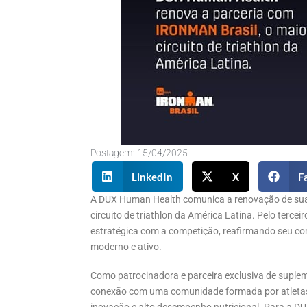
Postagem:
15/04/2025
LinkedIn
X
F
A DUX Human Health comunica a renovação de sua 
circuito de triathlon da América Latina. Pelo terce
estratégica com a competição, reafirmando seu c
moderno e ativo.
Como patrocinadora e parceira exclusiva de suplem
conexão com uma comunidade formada por atletas e