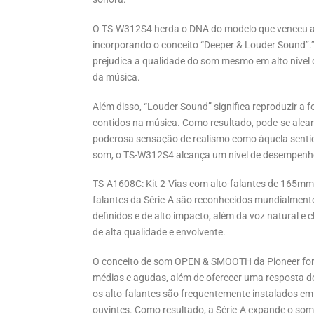
O TS-W312S4 herda o DNA do modelo que venceu a 
incorporando o conceito “Deeper & Louder Sound”.
prejudica a qualidade do som mesmo em alto nível
da música.
Além disso, “Louder Sound” significa reproduzir a 
contidos na música. Como resultado, pode-se alcan
poderosa sensação de realismo como àquela sentida
som, o TS-W312S4 alcança um nível de desempenho
TS-A1608C: Kit 2-Vias com alto-falantes de 165mm (
falantes da Série-A são reconhecidos mundialment
definidos e de alto impacto, além da voz natural e
de alta qualidade e envolvente.
O conceito de som OPEN & SMOOTH da Pioneer forne
médias e agudas, além de oferecer uma resposta d
os alto-falantes são frequentemente instalados em 
ouvintes. Como resultado, a Série-A expande o so