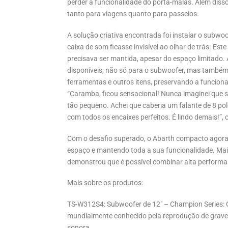
perder a funcionalidade do porta-malas. Além diss
tanto para viagens quanto para passeios.
A solução criativa encontrada foi instalar o subwoo
caixa de som ficasse invisível ao olhar de trás. Est
precisava ser mantida, apesar do espaço limitado.
disponíveis, não só para o subwoofer, mas também
ferramentas e outros itens, preservando a funciona
“Caramba, ficou sensacional! Nunca imaginei que 
tão pequeno. Achei que caberia um falante de 8 pol
com todos os encaixes perfeitos. É lindo demais!”,
Com o desafio superado, o Abarth compacto agora 
espaço e mantendo toda a sua funcionalidade. Mai
demonstrou que é possível combinar alta performan
Mais sobre os produtos:
TS-W312S4: Subwoofer de 12″ – Champion Series:
mundialmente conhecido pela reprodução de grave
sonora.