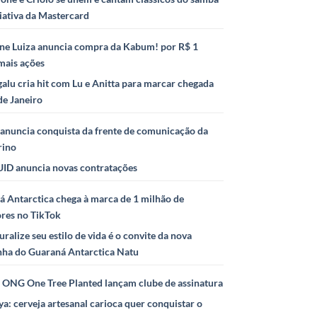
iativa da Mastercard
ne Luiza anuncia compra da Kabum! por R$ 1
mais ações
alu cria hit com Lu e Anitta para marcar chegada
de Janeiro
anuncia conquista da frente de comunicação da
rino
ID anuncia novas contratações
 Antarctica chega à marca de 1 milhão de
ores no TikTok
uralize seu estilo de vida é o convite da nova
ha do Guaraná Antarctica Natu
e ONG One Tree Planted lançam clube de assinatura
ya: cerveja artesanal carioca quer conquistar o