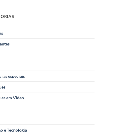
GORIAS
as
antes
ras especiais
ues
ues em Vídeo
o e Tecnologia