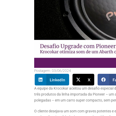
Postagem:
03/06/2024
LinkedIn
X
F
A equipe da Krocokar aceitou um desafio especial 
três produtos da linha importada da Pioneer – um 
polegadas – em um carro super compacto, sem per
O cliente desejava um som com graves potentes e 