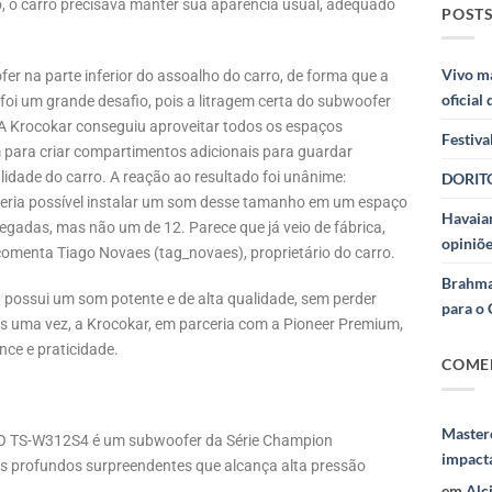
o, o carro precisava manter sua aparência usual, adequado
POSTS
Vivo m
fer na parte inferior do assoalho do carro, de forma que a
oficial
e foi um grande desafio, pois a litragem certa do subwoofer
 A Krocokar conseguiu aproveitar todos os espaços
Festiva
 para criar compartimentos adicionais para guardar
lidade do carro. A reação ao resultado foi unânime:
DORITO
seria possível instalar um som desse tamanho em um espaço
Havaian
egadas, mas não um de 12. Parece que já veio de fábrica,
opiniõe
 comenta Tiago Novaes (tag_novaes), proprietário do carro.
Brahma
possui um som potente e de alta qualidade, sem perder
para o 
s uma vez, a Krocokar, em parceria com a Pioneer Premium,
ce e praticidade.
COME
Masterc
 O TS-W312S4 é um subwoofer da Série Champion
impact
s profundos surpreendentes que alcança alta pressão
em
Alc