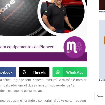
Publi
acebook
Threads
WhatsApp
da série “Upgrade com Pioneer Premium”. A missão é instalar
Publi
amplificador, um kit duas vias e um subwoofer de 12
der o espaço do porta-malas.
encorpados, melhorando o som original do veículo, mas sem