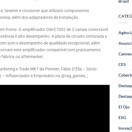
Brasil
nte, tweeter e crossover que utilizam componentes
CATE
nesa, além dos adaptadores de instalação.
em Ponte. O amplificador GM-E7002 de 2 canais conectável
Agênci
potência e alto desempenho. A placa de circuito otimizada e
Anunci
em som e desempenho de qualidade excepcional, além
e tornam este amplificador compatível com praticamente
Cannes
e fábrica ou aftermarket.
CES
rketing e Trade MKT da Pioneer; Fábio D’Elia – Sócio-
Cobertu
) – Influenciador e Empresário na @tag_games_:
Destaq
Destaq
El Ojo
ESG
Inovaçã