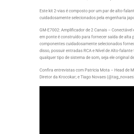
Este kit 2-vias é composto por um par de alto-fala
cuidadosamente selecionados pela engenharia japo
GM-E7002: Amplificador de 2 Canais – Conectável 
em ponte é construído para fornecer saída de alta 
componentes cuidadosamente selecionados fornec
disso, possuir entradas RCA e Nível de Alto-falant
qualquer tipo de sistema de som, seja ele original d
Confira entrevistas com Patricia Mota – Head de Ma
Diretor da Krocokar; e Tiago Novaes (@tag_novaes