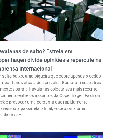
vaianas de salto? Estreia em
penhagen divide opiniões e repercute na
prensa internacional
 salto baixo, uma biqueira que cobre apenas o dedão
a inconfundível sola de borracha. Bastaram esses três
ementos para a Havaianas colocar seu mais recente
nçamento entre os assuntos da Copenhagen Fashion
ek e provocar uma pergunta que rapidamente
ravessou a passarela: afinal, você usaria uma
vaianas de