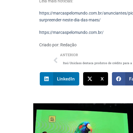
Leia mais notícias:
https://marcaspelomundo.com.br/anunciantes/pio
surpreender-neste-dia-das-maes/
https://marcaspelomundo.com.br/
Criado por:
Redação
ANTERIOR
LinkedIn
X
F