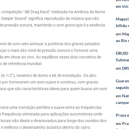
em inic
competição “dB Drag Race” realizada na América do Norte
” Deeper Sound” significa reprodução de música que não
Magazi
 de pressão sonora, mantendo o som grave que é a essência
bilhão 
em
Mag
ao Rio 
fonte de som sem atenuar a potência dos graves pesados ​​
çar o mais alto nível de pressão sonora e fornecer uma
DRUID 
 em show ao vivo. Ao equilibrar esses dois conceitos de
Subma
 de referência mundial.
em
DRU
6-1/2″), tweeters de domo e kit de instalação. Os alto-
Guaraná
e por fornecerem um som suave e contínuo, com graves
seguid
 clara que são características ideais para quem busca um som
em
Nat
campan
ce uma transição perfeita e suave entre as frequências
e frequência otimizada para aplicações automotivas onde
Praya 
locais não ideais e direcionados para longe dos ouvidos dos
em
Pra
m e melhora o desempenho acústico dentro do carro.