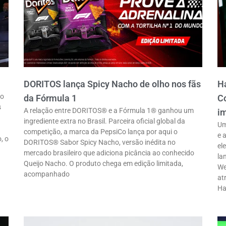
DORITOS lança Spicy Nacho de olho nos fãs
Ha
ro
da Fórmula 1
Co
s
A relação entre DORITOS® e a Fórmula 1® ganhou um
im
ingrediente extra no Brasil. Parceira oficial global da
Um
competição, a marca da PepsiCo lança por aqui o
e 
, o
DORITOS® Sabor Spicy Nacho, versão inédita no
el
mercado brasileiro que adiciona picância ao conhecido
la
Queijo Nacho. O produto chega em edição limitada,
We
acompanhado
at
Ha