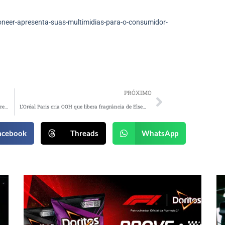
neer-apresenta-suas-multimidias-para-o-consumidor-
PRÓXIMO
Itaú Uniclass destaca produtos de crédito para a realização de sonhos dos clientes em campanha
L’Oréal Paris cria OOH que libera fragrância de Elseve Glycolic Gloss
acebook
Threads
WhatsApp