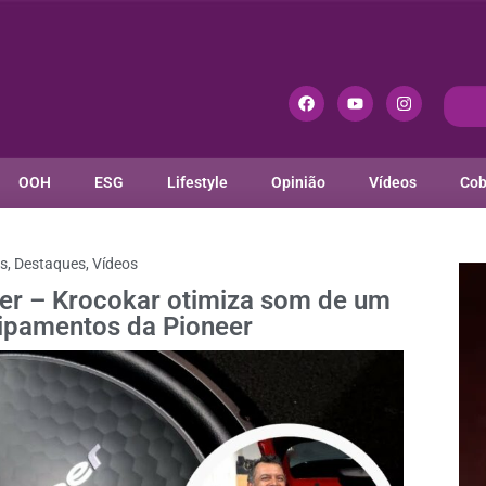
OOH
ESG
Lifestyle
Opinião
Vídeos
Cob
es
,
Destaques
,
Vídeos
er – Krocokar otimiza som de um
ipamentos da Pioneer