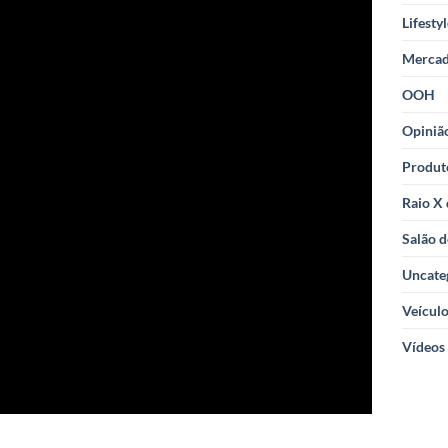
Lifesty
Merca
OOH
Opiniã
Produt
Raio X
Salão d
Uncate
Veícul
Vídeos