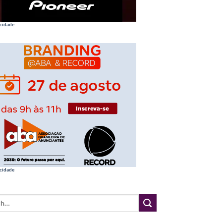
cidade
cidade