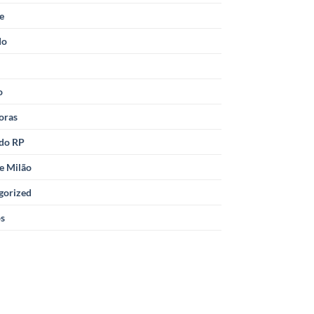
le
do
o
oras
 do RP
e Milão
gorized
os