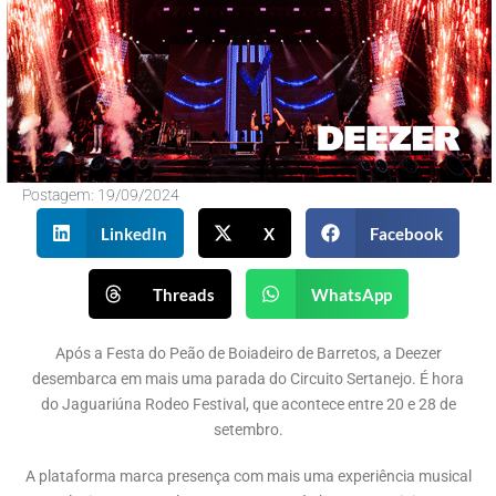
Postagem:
19/09/2024
LinkedIn
X
Facebook
Threads
WhatsApp
Após a Festa do Peão de Boiadeiro de Barretos, a Deezer
desembarca em mais uma parada do Circuito Sertanejo. É hora
do Jaguariúna Rodeo Festival, que acontece entre 20 e 28 de
setembro.
A plataforma marca presença com mais uma experiência musical