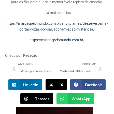
para os fãs, para que seja memorável e repleto de emoção.
Leia mais notícias:
https://marcaspelomundo.com.br/anunciantes/deezer-espalha-
portas-roxas-por-salvador-em-acao-misteriosa/
https://marcaspelomundo.com.br/
Criado por:
Redação
ANTERIOR
PRÓXIMO
Monange apresenta sete novas linhas de produtos capilares
Mastercard celebra o mês do Dia da Árvore com campanha focada no plantio de árvores
LinkedIn
X
Facebook
Threads
WhatsApp