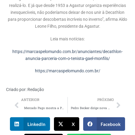
realizá-lo. E já que desde 1953 a Agaxtur organiza experiências
inesquecíveis, não poderíamos deixar de nos unir à Decathlon
para proporcionar descobertas incríveis no inverno”, afirma Aldo
Leone Filho, presidente da Agaxtur.
Leia mais notícias:
https://marcaspelomundo.com.br/anunciantes/decathlon-
anuncia-parceria-com-o-tenista-gael-monfils/
https://marcaspelomundo.com.br/
Criado por:
Redação
ANTERIOR
PRÓXIMO
Mercado Pago mostra a PMEs como orquestrar e alavancar seus negócios
Pedro Becker dirige nova campanha do Mr. Jack com Deborah Secco
LinkedIn
X
Facebook