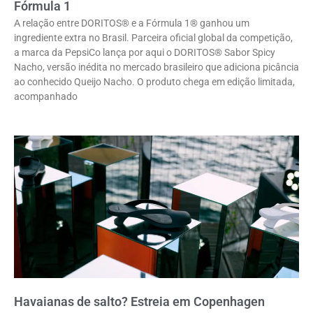
Fórmula 1
A relação entre DORITOS® e a Fórmula 1® ganhou um
ingrediente extra no Brasil. Parceira oficial global da competição,
a marca da PepsiCo lança por aqui o DORITOS® Sabor Spicy
Nacho, versão inédita no mercado brasileiro que adiciona picância
ao conhecido Queijo Nacho. O produto chega em edição limitada,
acompanhado
Havaianas de salto? Estreia em Copenhagen