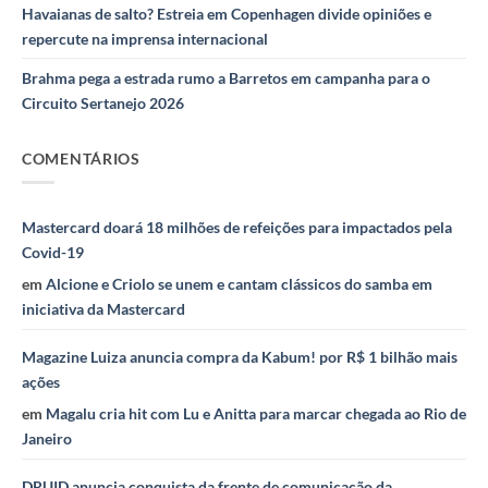
Havaianas de salto? Estreia em Copenhagen divide opiniões e
repercute na imprensa internacional
Brahma pega a estrada rumo a Barretos em campanha para o
Circuito Sertanejo 2026
COMENTÁRIOS
Mastercard doará 18 milhões de refeições para impactados pela
Covid-19
em
Alcione e Criolo se unem e cantam clássicos do samba em
iniciativa da Mastercard
Magazine Luiza anuncia compra da Kabum! por R$ 1 bilhão mais
ações
em
Magalu cria hit com Lu e Anitta para marcar chegada ao Rio de
Janeiro
DRUID anuncia conquista da frente de comunicação da