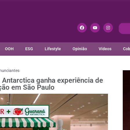
OOH
ESG
Lifestyle
Opinião
Vídeos
Cob
nunciantes
 Antarctica ganha experiência de
ção em São Paulo