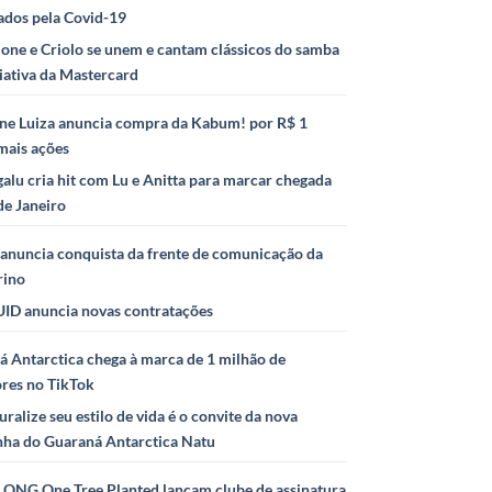
ados pela Covid-19
ione e Criolo se unem e cantam clássicos do samba
iativa da Mastercard
ne Luiza anuncia compra da Kabum! por R$ 1
mais ações
alu cria hit com Lu e Anitta para marcar chegada
de Janeiro
anuncia conquista da frente de comunicação da
rino
ID anuncia novas contratações
 Antarctica chega à marca de 1 milhão de
ores no TikTok
uralize seu estilo de vida é o convite da nova
ha do Guaraná Antarctica Natu
e ONG One Tree Planted lançam clube de assinatura