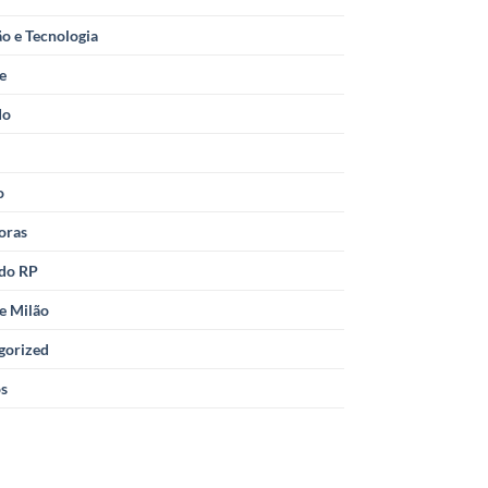
o e Tecnologia
le
do
o
oras
 do RP
e Milão
gorized
os