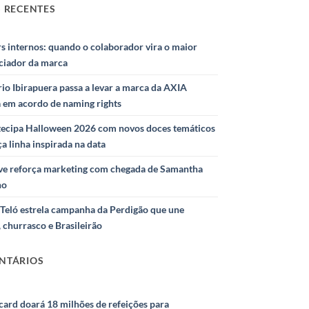
 RECENTES
s internos: quando o colaborador vira o maior
nciador da marca
io Ibirapuera passa a levar a marca da AXIA
a em acordo de naming rights
ntecipa Halloween 2026 com novos doces temáticos
ça linha inspirada na data
e reforça marketing com chegada de Samantha
ho
Teló estrela campanha da Perdigão que une
 churrasco e Brasileirão
NTÁRIOS
ard doará 18 milhões de refeições para