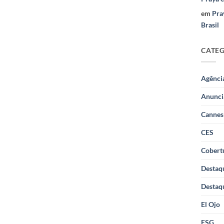
em
Pra
Brasil
CATE
Agênci
Anunci
Cannes
CES
Cobertu
Destaq
Destaq
El Ojo
ESG