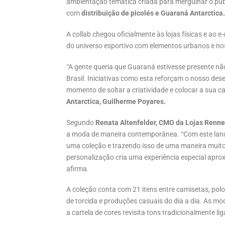
ambientação temática criada para mergulhar o públ
com
distribuição de picolés e Guaraná Antarctica.
A collab chegou oficialmente às lojas físicas e ao
do universo esportivo com elementos urbanos e nost
“A gente queria que Guaraná estivesse presente nã
Brasil. Iniciativas como esta reforçam o nosso de
momento de soltar a criatividade e colocar a sua c
Antarctica, Guilherme Poyares.
Segundo
Renata Altenfelder, CMO da Lojas Renne
a moda de maneira contemporânea. “Com este lanç
uma coleção e trazendo isso de uma maneira muito
personalização cria uma experiência especial aprox
afirma.
A coleção conta com 21 itens entre camisetas, polos
de torcida e produções casuais do dia a dia. As m
a cartela de cores revisita tons tradicionalmente l