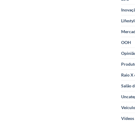
Inovaçã
Lifesty
Merca
OOH
Opiniã
Produt
Raio X
Salão d
Uncate
Veícul
Vídeos