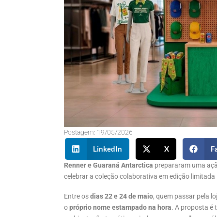
Postagem:
19/05/2026
LinkedIn
X
F
Renner e Guaraná Antarctica
prepararam uma açã
celebrar a coleção colaborativa em edição limitada i
Entre os
dias 22 e 24 de maio
, quem passar pela l
o
próprio nome estampado na hora
. A proposta é