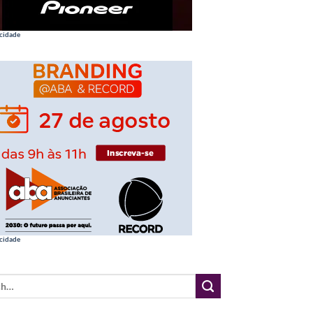
cidade
cidade