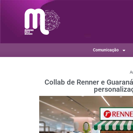
Comunicação
A
Collab de Renner e Guaraná
personaliza