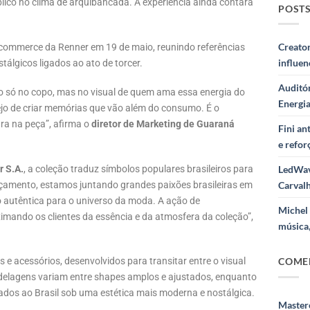
ico no clima de arquibancada. A experiência ainda contará
POSTS
Creator
 e-commerce da Renner em 19 de maio, reunindo referências
influe
álgicos ligados ao ato de torcer.
Auditór
o só no copo, mas no visual de quem ama essa energia do
Energi
sejo de criar memórias que vão além do consumo. É o
ara na peça”, afirma o
diretor de Marketing de Guaraná
Fini a
e refor
r S.A.
, a coleção traduz símbolos populares brasileiros para
LedWav
amento, estamos juntando grandes paixões brasileiras em
Carval
 autêntica para o universo da moda. A ação de
Michel 
imando os clientes da essência e da atmosfera da coleção”,
música,
COME
 e acessórios, desenvolvidos para transitar entre o visual
odelagens variam entre shapes amplos e ajustados, enquanto
igados ao Brasil sob uma estética mais moderna e nostálgica.
Masterc