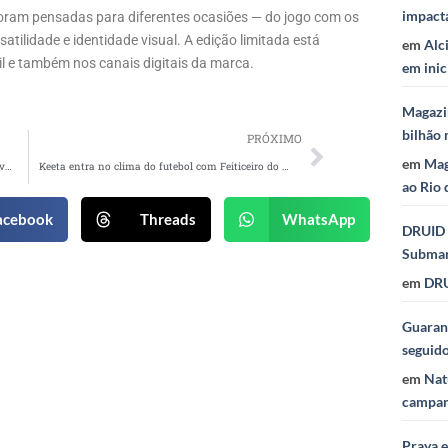
impact
foram pensadas para diferentes ocasiões — do jogo com os
ilidade e identidade visual. A edição limitada está
em
Alc
il e também nos canais digitais da marca.
em inic
Magazi
bilhão 
PRÓXIMO
em
Mag
WMcCANN anuncia Amanda Agostini como nova CSO
Keeta entra no clima do futebol com Feiticeiro do Hexa, Galvão Bueno e ações no app
ao Rio 
acebook
Threads
WhatsApp
DRUID 
Subma
em
DRU
Guaraná
seguid
em
Nat
campan
Praya 