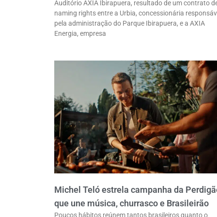
Auditório AXIA Ibirapuera, resultado de um contrato d
naming rights entre a Urbia, concessionária responsáv
pela administração do Parque Ibirapuera, e a AXIA
Energia, empresa
Michel Teló estrela campanha da Perdigã
que une música, churrasco e Brasileirão
Poucos hábitos reúnem tantos brasileiros quanto o