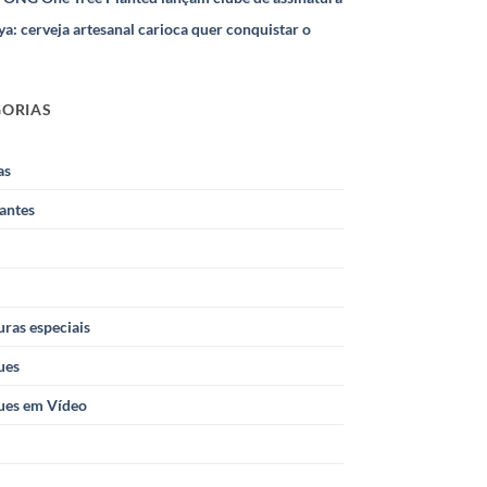
ya: cerveja artesanal carioca quer conquistar o
GORIAS
as
antes
ras especiais
ues
ues em Vídeo