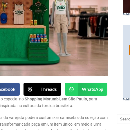
Publi
acebook
Threads
WhatsApp
o especial no
Shopping Morumbi, em São Paulo
, para
Publi
nspirada na cultura da torcida brasileira.
oja da varejista poderá customizar camisetas da coleção com
 transformar cada peça em um item único, em meio a uma