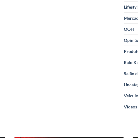
Lifesty
Merca
OOH
Opiniã
Produt
Raio X
Salão d
Uncate
Veícul
Vídeos