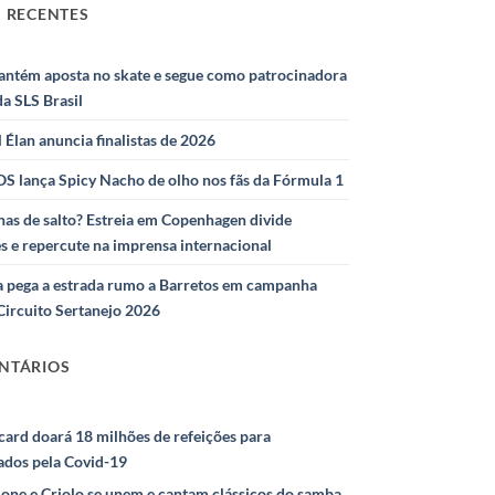
 RECENTES
antém aposta no skate e segue como patrocinadora
 da SLS Brasil
l Élan anuncia finalistas de 2026
S lança Spicy Nacho de olho nos fãs da Fórmula 1
as de salto? Estreia em Copenhagen divide
s e repercute na imprensa internacional
 pega a estrada rumo a Barretos em campanha
Circuito Sertanejo 2026
NTÁRIOS
ard doará 18 milhões de refeições para
ados pela Covid-19
ione e Criolo se unem e cantam clássicos do samba