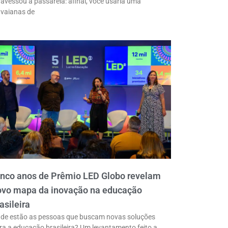
ravessou a passarela: afinal, você usaria uma
vaianas de
inco anos de Prêmio LED Globo revelam
ovo mapa da inovação na educação
asileira
de estão as pessoas que buscam novas soluções
ra a educação brasileira? Um levantamento feito a