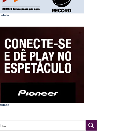
cidade
cidade