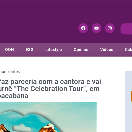
OOH
ESG
Lifestyle
Opinião
Vídeos
Cob
nunciantes
z parceria com a cantora e vai
 turnê “The Celebration Tour”, em
pacabana