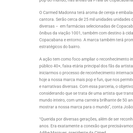
pop do mundo, nas areias da Praia de Copacabana,
O Carmed Madonna terá aroma de cereja e embalage
cantora. Serão cerca de 25 mil unidades unidades d
diversas – em farmácias selecionadas de Copacaba
ônibus da viação 1001, também com destino à cidad
Copacabana e entorno. A marca também terá prom
estratégicos do bairro.
A ação tem como foco ampliar o reconhecimento i
público 40+, faixa etária principal dos fãs da arti
iniciarmos o processo de reconhecimento internaci
hoje a nossa marca mais pop e fun, que nos permit
e narrativas diversas. Com essa parceria, o objetiv
considerando que se trata de uma artista que trans
mundo inteiro, com uma carreira brilhante de 50 
mostrar a nossa marca para o mundo”, conta João
“Querida por diversas gerações, além de ser reconh
anos. Era exatamente a conexão que precisávamos
Adibe Marques, presidente da Cimed.