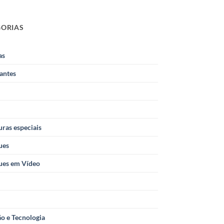
GORIAS
as
antes
ras especiais
ues
ues em Vídeo
o e Tecnologia