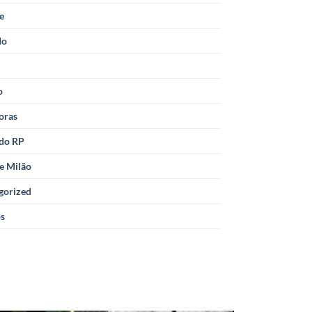
le
do
o
oras
 do RP
e Milão
gorized
os