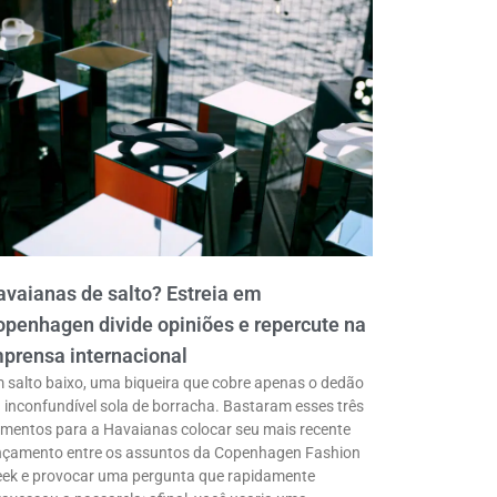
vaianas de salto? Estreia em
penhagen divide opiniões e repercute na
prensa internacional
 salto baixo, uma biqueira que cobre apenas o dedão
a inconfundível sola de borracha. Bastaram esses três
ementos para a Havaianas colocar seu mais recente
nçamento entre os assuntos da Copenhagen Fashion
ek e provocar uma pergunta que rapidamente