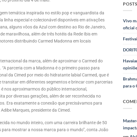
 no próximo dia 4 de maio.
POSTS
m temática inspirada no estilo pop e vanguardista da
a linha especial e colecionável disponíveis em ativações
Vivo m
na, alguns vôos da Azul com destino ao Rio de Janeiro,
oficial
e maravilhosa, além de três hotéis da Rede Ibis em
Festiva
otores distribuindo Carmed Madonna em locais
DORITO
Havaian
nternacional da marca, além de aproximar o Carmed do
opiniõe
sta. “A parceria com a Madonna é o primeiro passo para
onal da Cimed por meio do hidratante labial Carmed, que é
Brahma
e transitar em diferentes segmentos e brincar com parcerias
para o 
o é nos aproximarmos do público internacional,
ita por diversas gerações, além de ser reconhecida no
COME
anos. Era exatamente a conexão que precisávamos para
 Adibe Marques, presidente da Cimed.
Masterc
ecida no mundo inteiro, com uma carreira brilhante de 50
impact
 para mostrar a nossa marca para o mundo”, conta João
em
Alc