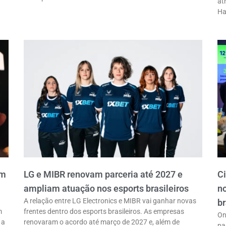
at
Ha
em
LG e MIBR renovam parceria até 2027 e
C
ampliam atuação nos esports brasileiros
n
A relação entre LG Electronics e MIBR vai ganhar novas
br
m
frentes dentro dos esports brasileiros. As empresas
On
 a
renovaram o acordo até março de 2027 e, além de
pa