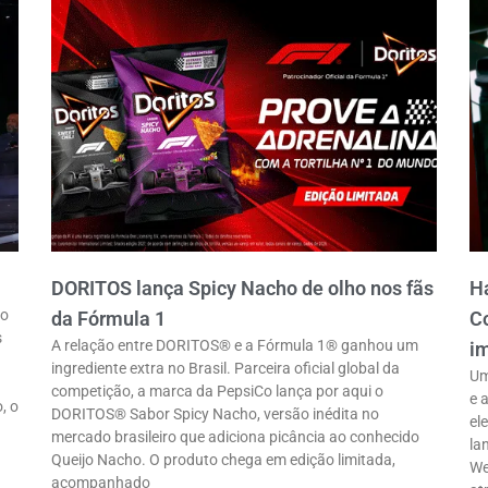
DORITOS lança Spicy Nacho de olho nos fãs
Ha
ro
da Fórmula 1
Co
s
A relação entre DORITOS® e a Fórmula 1® ganhou um
im
ingrediente extra no Brasil. Parceira oficial global da
Um
competição, a marca da PepsiCo lança por aqui o
e 
, o
DORITOS® Sabor Spicy Nacho, versão inédita no
el
mercado brasileiro que adiciona picância ao conhecido
la
Queijo Nacho. O produto chega em edição limitada,
We
acompanhado