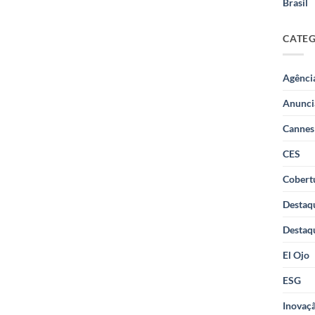
Brasil
CATE
Agênci
Anunci
Cannes
CES
Cobertu
Destaq
Destaq
El Ojo
ESG
Inovaçã