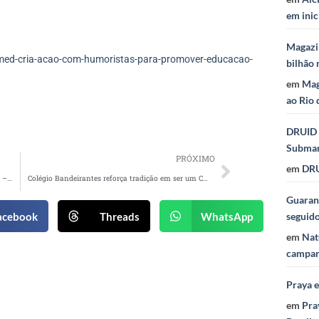
em inic
Magazi
med-cria-acao-com-humoristas-para-promover-educacao-
bilhão 
em
Mag
ao Rio 
DRUID 
Subma
PRÓXIMO
em
DRU
LG e Moooi na Semana de Design de Milão 2024 – Entrevista com Isabela Baracat, arquiteta
Colégio Bandeirantes reforça tradição em ser um Colégio Brasileiro Global
Guaraná
acebook
Threads
WhatsApp
seguid
em
Nat
campan
Praya 
em
Pra