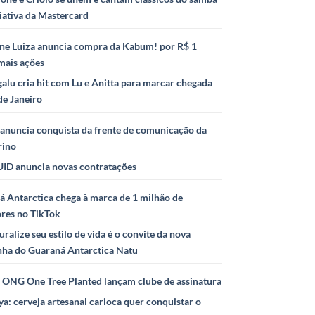
iativa da Mastercard
ne Luiza anuncia compra da Kabum! por R$ 1
mais ações
alu cria hit com Lu e Anitta para marcar chegada
de Janeiro
anuncia conquista da frente de comunicação da
rino
ID anuncia novas contratações
 Antarctica chega à marca de 1 milhão de
ores no TikTok
uralize seu estilo de vida é o convite da nova
ha do Guaraná Antarctica Natu
e ONG One Tree Planted lançam clube de assinatura
ya: cerveja artesanal carioca quer conquistar o